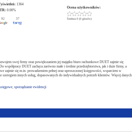
yświetleń:
1364
Ocena użytkowników:
TR:
0.00%
92
37
Średnia 0 (0 głosów)
ozwojem swej firmy oraz powiększaniem jej majątku biuro rachunkowe DUET zajmie się
współpracy DUET zachęca zarówno małe i średnie przedsiębiorstwa, jak i duże firmy, a
owe zajmie się m.in. prowadzeniem pełnej oraz uproszczonej księgowości, wsparciem w
kże szeregiem innych usług, dopasowanych do indywidualnych potrzeb klientów. Więcej danych
 księgowe
,
sporządzanie ewidencji