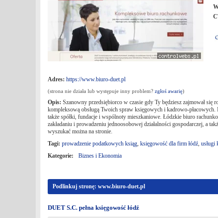
W
C
Adres:
https://www.biuro-duet.pl
(strona nie działa lub występuje inny problem?
zgłoś awarię
)
Opis:
Szanowny przedsiębiorco w czasie gdy Ty będziesz zajmował się r
kompleksową obsługą Twoich spraw księgowych i kadrowo-płacowych. Do 
także spółki, fundacje i wspólnoty mieszkaniowe. Łódzkie biuro rachunk
zakładaniu i prowadzeniu jednoosobowej działalności gospodarczej, a ta
wyszukać można na stronie.
Tagi:
prowadzenie podatkowych ksiąg
,
księgowość dla firm łódź
,
usługi
Kategorie:
Biznes i Ekonomia
Podlinkuj stronę: www.biuro-duet.pl
DUET S.C. pełna księgowość łódź