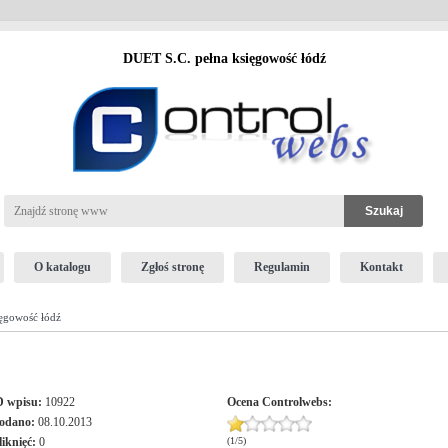
DUET S.C. pełna księgowość łódź
O katalogu
Zgłoś stronę
Regulamin
Kontakt
ęgowość łódź
D wpisu:
10922
Ocena
Controlwebs
:
odano:
08.10.2013
liknięć:
0
(
1
/
5
)