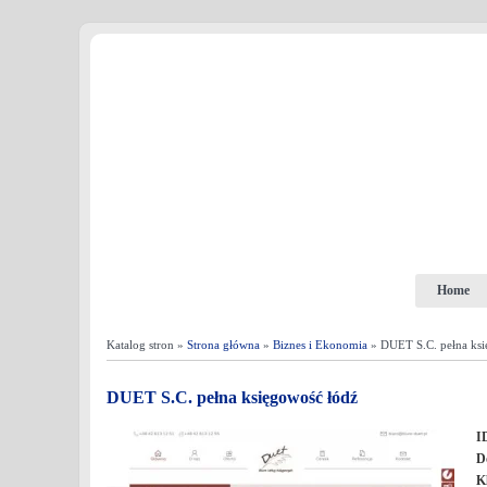
Home
Katalog stron »
Strona główna
»
Biznes i Ekonomia
» DUET S.C. pełna ksi
DUET S.C. pełna księgowość łódź
I
D
K