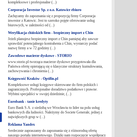
kompleksowe i profesjonalne (...)
Corporacja Investor Sp. z o.o. Katowice ebiuro
Zachęcamy do zapoznania się z propozycją firmy Corporacja
inwestor z Katowic. Jest to szeroko pojęte oferowanie usług
biurowych, w zależności od (...)
Weryfikacja chińskich firm - bezpieczny import z Chin
Jeżeli planujesz bezpieczny import z Chin pamiętaj aby zawsze
sprawdzić potencjalnego kontrahenta z Chin, wystarczy podać
nazwę firmy a w 72 godziny (...)
Zawodowe macierze dyskowe - STORIO
www.storio.pl tworząca macierze dyskowe przygotowała dla
Państwa ofertę opierającą się o klasyczne struktury kumulowania,
zachowywania i chronienia (...)
Księgowość Kraków - Optifin.pl
Kompleksowe usługi księgowe skierowane do firm polskich i
zagranicznych. Profesjonalne doradztwo podatkowe i prawne.
Wybitni specjaliści w swojej dziedzinie, (...)
Eurobank - tanie kredyty
Euro Bank S.A. z siedzibą we Wrocławiu to lider na polu usług
bankowych dla ludności. Należymy do Societe Generale, jednej z
największych grup w (...)
Reklama Yandex
Serdecznie zapraszamy do zapoznania się z różnorodną ofertą
naszego portalu internetowego. Dzięki nam rozpoczęcie współpracy