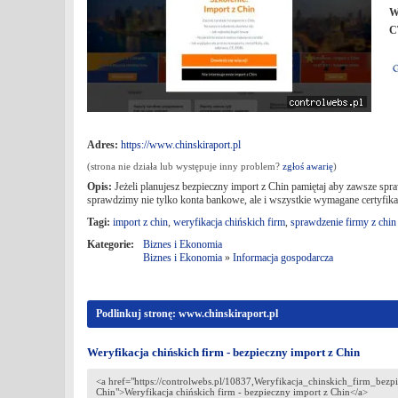
W
C
Adres:
https://www.chinskiraport.pl
(strona nie działa lub występuje inny problem?
zgłoś awarię
)
Opis:
Jeżeli planujesz bezpieczny import z Chin pamiętaj aby zawsze spr
sprawdzimy nie tylko konta bankowe, ale i wszystkie wymagane certyfikaty
Tagi:
import z chin
,
weryfikacja chińskich firm
,
sprawdzenie firmy z chin
Kategorie:
Biznes i Ekonomia
Biznes i Ekonomia
»
Informacja gospodarcza
Podlinkuj stronę: www.chinskiraport.pl
Weryfikacja chińskich firm - bezpieczny import z Chin