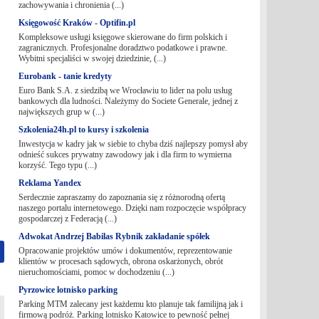
zachowywania i chronienia (...)
Księgowość Kraków - Optifin.pl
Kompleksowe usługi księgowe skierowane do firm polskich i
zagranicznych. Profesjonalne doradztwo podatkowe i prawne.
Wybitni specjaliści w swojej dziedzinie, (...)
Eurobank - tanie kredyty
Euro Bank S.A. z siedzibą we Wrocławiu to lider na polu usług
bankowych dla ludności. Należymy do Societe Generale, jednej z
największych grup w (...)
Szkolenia24h.pl to kursy i szkolenia
Inwestycja w kadry jak w siebie to chyba dziś najlepszy pomysł aby
odnieść sukces prywatny zawodowy jak i dla firm to wymierna
korzyść. Tego typu (...)
Reklama Yandex
Serdecznie zapraszamy do zapoznania się z różnorodną ofertą
naszego portalu internetowego. Dzięki nam rozpoczęcie współpracy
gospodarczej z Federacją (...)
Adwokat Andrzej Babilas Rybnik zakładanie spółek
Opracowanie projektów umów i dokumentów, reprezentowanie
klientów w procesach sądowych, obrona oskarżonych, obrót
nieruchomościami, pomoc w dochodzeniu (...)
Pyrzowice lotnisko parking
Parking MTM zalecany jest każdemu kto planuje tak familijną jak i
firmową podróż. Parking lotnisko Katowice to pewność pełnej