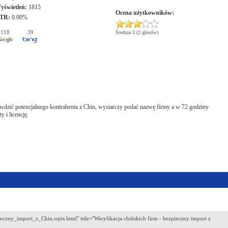
yświetleń:
1815
Ocena użytkowników:
TR:
0.00%
118
39
Średnia 3 (2 głosów)
awdzić potencjalnego kontrahenta z Chin, wystarczy podać nazwę firmy a w 72 godziny
 i licencję.