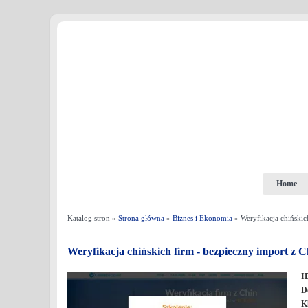
Home
Katalog stron »
Strona główna
»
Biznes i Ekonomia
» Weryfikacja chińskic
Weryfikacja chińskich firm - bezpieczny import z C
I
D
K