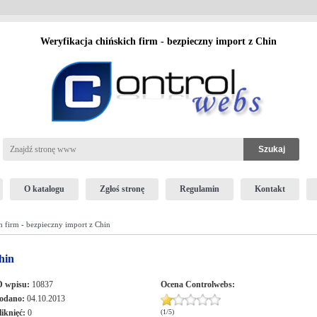
Weryfikacja chińskich firm - bezpieczny import z Chin
O katalogu
Zgłoś stronę
Regulamin
Kontakt
h firm - bezpieczny import z Chin
hin
D wpisu:
10837
Ocena
Controlwebs
:
odano:
04.10.2013
liknięć:
0
(
1
/
5
)