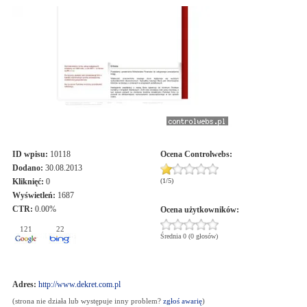
ID wpisu:
10118
Ocena
Controlwebs
:
Dodano:
30.08.2013
Kliknięć:
0
(
1
/
5
)
Wyświetleń:
1687
CTR:
0.00%
Ocena użytkowników:
121
22
Średnia 0 (0 głosów)
Adres:
http://www.dekret.com.pl
(strona nie działa lub występuje inny problem?
zgłoś awarię
)