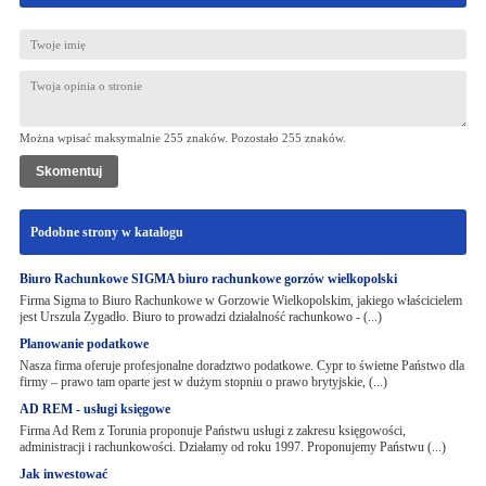
Można wpisać maksymalnie 255 znaków. Pozostało
255
znaków.
Podobne strony w katalogu
Biuro Rachunkowe SIGMA biuro rachunkowe gorzów wielkopolski
Firma Sigma to Biuro Rachunkowe w Gorzowie Wielkopolskim, jakiego właścicielem
jest Urszula Zygadło. Biuro to prowadzi działalność rachunkowo - (...)
Planowanie podatkowe
Nasza firma oferuje profesjonalne doradztwo podatkowe. Cypr to świetne Państwo dla
firmy – prawo tam oparte jest w dużym stopniu o prawo brytyjskie, (...)
AD REM - usługi księgowe
Firma Ad Rem z Torunia proponuje Państwu usługi z zakresu księgowości,
administracji i rachunkowości. Działamy od roku 1997. Proponujemy Państwu (...)
Jak inwestować