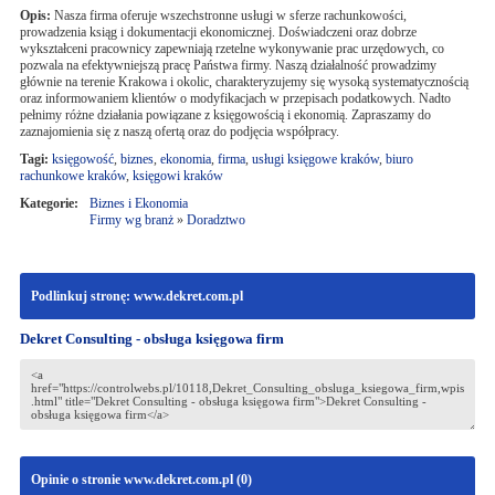
Opis:
Nasza firma oferuje wszechstronne usługi w sferze rachunkowości,
prowadzenia ksiąg i dokumentacji ekonomicznej. Doświadczeni oraz dobrze
wykształceni pracownicy zapewniają rzetelne wykonywanie prac urzędowych, co
pozwala na efektywniejszą pracę Państwa firmy. Naszą działalność prowadzimy
głównie na terenie Krakowa i okolic, charakteryzujemy się wysoką systematycznością
oraz informowaniem klientów o modyfikacjach w przepisach podatkowych. Nadto
pełnimy różne działania powiązane z księgowością i ekonomią. Zapraszamy do
zaznajomienia się z naszą ofertą oraz do podjęcia współpracy.
Tagi:
księgowość
,
biznes
,
ekonomia
,
firma
,
usługi księgowe kraków
,
biuro
rachunkowe kraków
,
księgowi kraków
Kategorie:
Biznes i Ekonomia
Firmy wg branż
»
Doradztwo
Podlinkuj stronę: www.dekret.com.pl
Dekret Consulting - obsługa księgowa firm
Opinie o stronie www.dekret.com.pl (
0
)