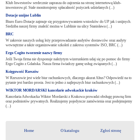
Klub Inwestorów serdecznie zaprasza do zajrzenia na stronę internetową klub-
inwestorow.pl. Stale monitorujemy spłacalność pożyczek udzielanych (...)
Dotacje unijne Lublin
Biuro Euro-Dotacje zajmuje się przygotowywaniem wniosków do UP jak i unijnych.
Siedziba naszej firmy znaleźć można w Lublinie na ulicy Stanisława (...)
BRC
W zakresie naszych usług leży przeprowadzanie audytów dostawców oraz audyty
wewnętrzne a także organizowanie szkoleń z zakresu systemów ISO, BRC (...)
Ergo Cogito tworzenie nazwy firmy
Jeśli Twoja firma nie dysponuje należytym wizerunkiem udaj się po pomoc do firmy
Ergo Cogito z Gdańska. Nasza firma świadczy gamę usług związanych (...)
Księgowość Rzeszów
W Rzeszowie jest wiele biur rachunkowych, dlaczego akurat Altus? Odpowiedź na to
pytanie jest bardzo prosta. Jest to jedno z najlepszych biur rachunkowych (...)
WIKTOR MORDARSKI kancelarie adwokackie kraków
Kancelaria Adwokacka Wiktor Mordarski z Krakowa prowadzi obsługę prawną firm
oraz podmiotów prywatnych. Realizujemy pojedyncze zamówienia oraz podejmujemy
(...)
Home
O katalogu
Zgłoś stronę