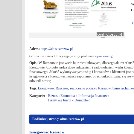
W
C
Adres:
https://altus.rzeszow.pl
(strona nie działa lub występuje inny problem?
zgłoś awarię
)
Opis:
W Rzeszowie jest wiele biur rachunkowych, dlaczego akurat Altus? 
Rzeszowie. Co potwierdza doświadczeniem i zadowoleniem wielu klientów
finansowego. Jakość wykonywanych usług i kontaktów z klientami jest pe
księgowości z Rzeszowa możesz zapomnieć o rachunkach i zająć się rozwi
odwiedź stronę.
Tagi:
księgowość Rzeszów
,
rozliczanie podatku Rzeszów
,
biuro rachunk
Kategorie:
Biznes i Ekonomia
»
Informacja finansowa
Firmy wg branż
»
Doradztwo
Podlinkuj stronę: altus.rzeszow.pl
Księgowość Rzeszów