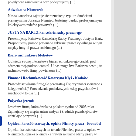
pojedyncze zamówienia oraz podejmujemy (...)
Adwokat w Niemczech
Nasza kancelaria zajmuje się rozmaitego typu trudnościami
prawnymi na obszarze Niemiec. Jesteśmy bardzo profesjonalnym
kolektywem radców prawnych (...)
JUSTYNA BARTZ kancelaria radcy prawnego
Prezentujemy Państwu Kancelarię Radcy Prawnego Justyna Bartz.
Proponujemy pomoc prawną w zakresie: prawa cywilnego w tym
między innymi prawa rodzinnego (...)
Biuro rachunkowe Mokotów
Odwiedź stronę internetową biura rachunkowego Gadafi pod
adresem moj-podatek.com.pl. U nas mogą być Państwo pewni, iż
rachunkowość firmy powierzona (...)
Finanse i Rachunkowość Katarzyna Kłyś - Kraków
Prowadzisz własną firmę,ale przerastają Cię czynności związane z
księgowością? Prowadzenie podatkowych ksiąg przychodów i
rozchodów to dla (...)
Pożyczka jeremie
Jesteśmy firmą, która działa na polskim rynku od 2005 roku.
Zajmujemy się wspieraniem małych i średnich przedsiębiorstw
udzielając pożyczek (...)
Opiekunka osób starszych, opieka Niemcy, praca - Pronobel
Opiekunka osób starszych na terenie Niemiec, praca w opiece w
Niemczech, opieka Niemcy - sprawdź aktualne oferty pracy w