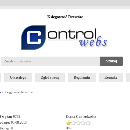
Księgowość Rzeszów
O katalogu
Zgłoś stronę
Regulamin
Kontakt
a
» Księgowość Rzeszów
D wpisu:
9725
Ocena
Controlwebs
:
odano:
05.08.2013
liknięć:
0
(
1
/
5
)