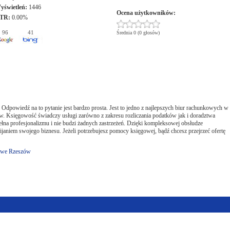
yświetleń:
1446
Ocena użytkowników:
TR:
0.00%
96
41
Średnia 0 (0 głosów)
Odpowiedź na to pytanie jest bardzo prosta. Jest to jedno z najlepszych biur rachunkowych w
. Księgowość świadczy usługi zarówno z zakresu rozliczania podatków jak i doradztwa
łna profesjonalizmu i nie budzi żadnych zastrzeżeń. Dzięki kompleksowej obsłudze
janiem swojego biznesu. Jeżeli potrzebujesz pomocy księgowej, bądź chcesz przejrzeć ofertę
owe Rzeszów