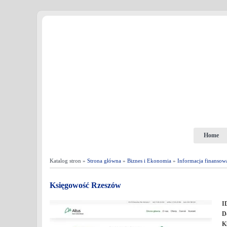
Home
Katalog stron »
Strona główna
»
Biznes i Ekonomia
»
Informacja finansow
Księgowość Rzeszów
I
D
K