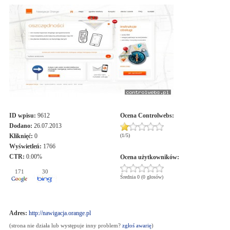
ID wpisu:
9612
Ocena
Controlwebs
:
Dodano:
26.07.2013
Kliknięć:
0
(
1
/
5
)
Wyświetleń:
1766
CTR:
0.00%
Ocena użytkowników:
171
30
Średnia 0 (0 głosów)
Adres:
http://nawigacja.orange.pl
(strona nie działa lub występuje inny problem?
zgłoś awarię
)