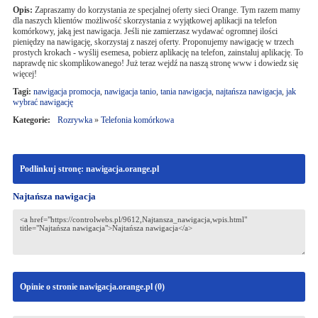
Opis:
Zapraszamy do korzystania ze specjalnej oferty sieci Orange. Tym razem mamy
dla naszych klientów możliwość skorzystania z wyjątkowej aplikacji na telefon
komórkowy, jaką jest nawigacja. Jeśli nie zamierzasz wydawać ogromnej ilości
pieniędzy na nawigację, skorzystaj z naszej oferty. Proponujemy nawigację w trzech
prostych krokach - wyślij esemesa, pobierz aplikację na telefon, zainstaluj aplikację. To
naprawdę nic skomplikowanego! Już teraz wejdź na naszą stronę www i dowiedz się
więcej!
Tagi:
nawigacja promocja
,
nawigacja tanio
,
tania nawigacja
,
najtańsza nawigacja
,
jak
wybrać nawigację
Kategorie:
Rozrywka
»
Telefonia komórkowa
Podlinkuj stronę: nawigacja.orange.pl
Najtańsza nawigacja
Opinie o stronie nawigacja.orange.pl (
0
)