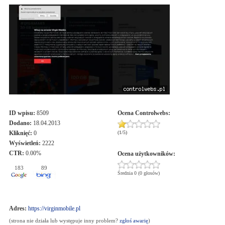
ID wpisu:
8509
Ocena
Controlwebs
:
Dodano:
18.04.2013
Kliknięć:
0
(
1
/
5
)
Wyświetleń:
2222
CTR:
0.00%
Ocena użytkowników:
183
89
Średnia 0 (0 głosów)
Adres:
https://virginmobile.pl
(strona nie działa lub występuje inny problem?
zgłoś awarię
)