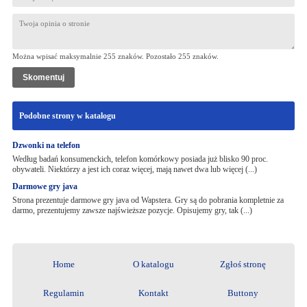
Można wpisać maksymalnie 255 znaków. Pozostało
255
znaków.
Podobne strony w katalogu
Dzwonki na telefon
Według badań konsumenckich, telefon komórkowy posiada już blisko 90 proc.
obywateli. Niektórzy a jest ich coraz więcej, mają nawet dwa lub więcej (...)
Darmowe gry java
Strona prezentuje darmowe gry java od Wapstera. Gry są do pobrania kompletnie za
darmo, prezentujemy zawsze najświeższe pozycje. Opisujemy gry, tak (...)
Home
O katalogu
Zgłoś stronę
Regulamin
Kontakt
Buttony