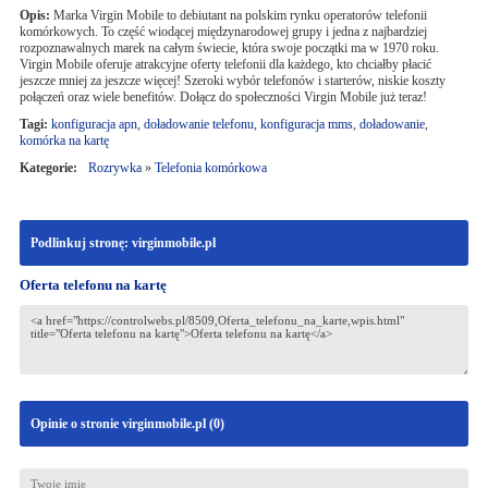
Opis:
Marka Virgin Mobile to debiutant na polskim rynku operatorów telefonii
komórkowych. To część wiodącej międzynarodowej grupy i jedna z najbardziej
rozpoznawalnych marek na całym świecie, która swoje początki ma w 1970 roku.
Virgin Mobile oferuje atrakcyjne oferty telefonii dla każdego, kto chciałby płacić
jeszcze mniej za jeszcze więcej! Szeroki wybór telefonów i starterów, niskie koszty
połączeń oraz wiele benefitów. Dołącz do społeczności Virgin Mobile już teraz!
Tagi:
konfiguracja apn
,
doładowanie telefonu
,
konfiguracja mms
,
doładowanie
,
komórka na kartę
Kategorie:
Rozrywka
»
Telefonia komórkowa
Podlinkuj stronę: virginmobile.pl
Oferta telefonu na kartę
Opinie o stronie virginmobile.pl (
0
)