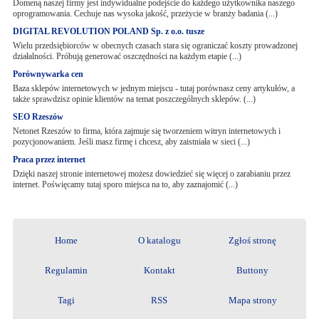
Domeną naszej firmy jest indywidualne podejście do każdego użytkownika naszego
oprogramowania. Cechuje nas wysoka jakość, przeżycie w branży badania (...)
DIGITAL REVOLUTION POLAND Sp. z o.o. tusze
Wielu przedsiębiorców w obecnych czasach stara się ograniczać koszty prowadzonej
działalności. Próbują generować oszczędności na każdym etapie (...)
Porównywarka cen
Baza sklepów internetowych w jednym miejscu - tutaj porównasz ceny artykułów, a
także sprawdzisz opinie klientów na temat poszczególnych sklepów. (...)
SEO Rzeszów
Netonet Rzeszów to firma, która zajmuje się tworzeniem witryn internetowych i
pozycjonowaniem. Jeśli masz firmę i chcesz, aby zaistniała w sieci (...)
Praca przez internet
Dzięki naszej stronie internetowej możesz dowiedzieć się więcej o zarabianiu przez
internet. Poświęcamy tutaj sporo miejsca na to, aby zaznajomić (...)
Home
O katalogu
Zgłoś stronę
Regulamin
Kontakt
Buttony
Tagi
RSS
Mapa strony