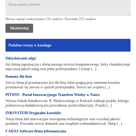
Można wpisać maksymalnie 255 znaków. Pozostało
255
znaków.
Podobne strony w katalogu
Odzyskiwanie zdjęć
Już dzisiaj zapoznaj się z ofertą naszego serwisu komputerowego, który charakteryzuje
najwyższa jakość usług oraz pełen profesjonalizm. Cechuje (...)
Domeny dla firm
Serwis firma.pl przeznaczony jest dla firm, które pragną przy minimum kosztów
prezentować się zawsze w sposób profesjonalny. Serwis ten wspiera (...)
PITWIN - Portal Innowacyjnego Transferu Wiedzy w Nauce
Wyższa Szkoła Handlowa im. B. Markowskiego w Kielcach realizuje projekt, którego
podstawową działalnością jest prowadzony portal edukacyjny. Projekt (...)
INKSYSTEM Oryginalne kartridże
Nasza firma lubi innowacyjne rozwiązania technologiczne oraz wysokiej jakości
produkty. Prowadzi serwis drukarek oraz urządzeń wielozadaniowych. Sklep (...)
CADAS Software firma informatyczna