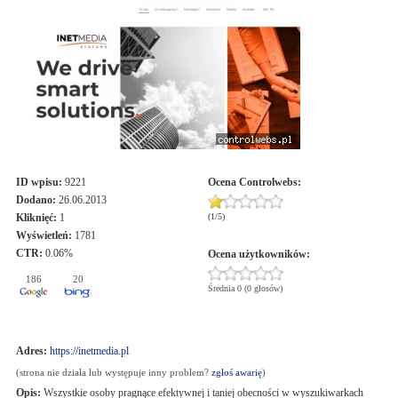
ID wpisu:
9221
Ocena
Controlwebs
:
Dodano:
26.06.2013
Kliknięć:
1
(
1
/
5
)
Wyświetleń:
1781
CTR:
0.06%
Ocena użytkowników:
186
20
Średnia 0 (0 głosów)
Adres:
https://inetmedia.pl
(strona nie działa lub występuje inny problem?
zgłoś awarię
)
Opis:
Wszystkie osoby pragnące efektywnej i taniej obecności w wyszukiwarkach