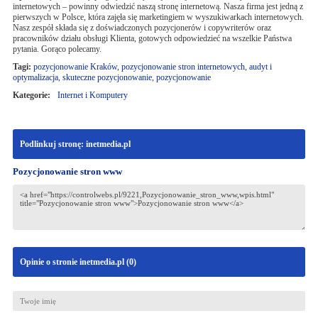
internetowych – powinny odwiedzić naszą stronę internetową. Nasza firma jest jedną z
pierwszych w Polsce, która zajęła się marketingiem w wyszukiwarkach internetowych.
Nasz zespół składa się z doświadczonych pozycjonerów i copywriterów oraz
pracowników działu obsługi Klienta, gotowych odpowiedzieć na wszelkie Państwa
pytania. Gorąco polecamy.
Tagi:
pozycjonowanie Kraków
,
pozycjonowanie stron internetowych
,
audyt i
optymalizacja
,
skuteczne pozycjonowanie
,
pozycjonowanie
Kategorie:
Internet i Komputery
Podlinkuj stronę: inetmedia.pl
Pozycjonowanie stron www
Opinie o stronie inetmedia.pl (
0
)