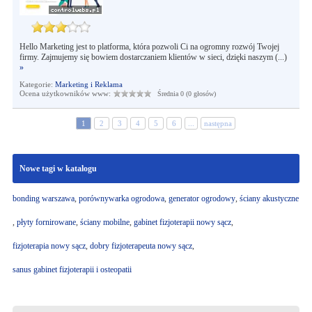
Hello Marketing jest to platforma, która pozwoli Ci na ogromny rozwój Twojej
firmy. Zajmujemy się bowiem dostarczaniem klientów w sieci, dzięki naszym (...)
»
Kategorie:
Marketing i Reklama
Ocena użytkowników www:
Średnia 0 (0 głosów)
1
2
3
4
5
6
...
następna
Nowe tagi w katalogu
bonding warszawa
,
porównywarka ogrodowa
,
generator ogrodowy
,
ściany akustyczne
,
płyty fornirowane
,
ściany mobilne
,
gabinet fizjoterapii nowy sącz
,
fizjoterapia nowy sącz
,
dobry fizjoterapeuta nowy sącz
,
sanus gabinet fizjoterapii i osteopatii