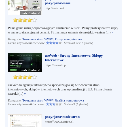
pozycjonowanie
http://e-ctrl.net
Pełna gama usług wspomagających zaistnienie w sieci. Pełny profesjonalizm idący
w parze z atrakcyjnymi cenami. Firma nasza zajmuje się projektowaniem (...)
»
Kategorie:
Tworzenie stron WWW
|
Firmy komputerowe
Ocena użytkowników www:
Średnia 3.92 (12 głosów)
useWeb - Strony Internetowe, Sklepy
Internetowe
https://useweb.pl
useWeb to agencja interaktywna specjalizująca się w tworzeniu stron
internetowych, sklepów internetowych oraz optymalizacji SEO. Firma oferuje
szeroki (...)
»
Kategorie:
Tworzenie stron WWW
|
Grafika komputerowa
Ocena użytkowników www:
Średnia 3 (2 głosów)
pozycjonowanie stron
https://www.eactive.pl