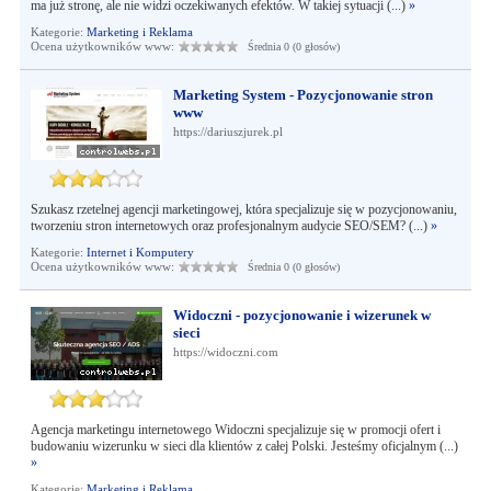
ma już stronę, ale nie widzi oczekiwanych efektów. W takiej sytuacji (...)
»
Kategorie:
Marketing i Reklama
Ocena użytkowników www:
Średnia 0 (0 głosów)
Marketing System - Pozycjonowanie stron
www
https://dariuszjurek.pl
Szukasz rzetelnej agencji marketingowej, która specjalizuje się w pozycjonowaniu,
tworzeniu stron internetowych oraz profesjonalnym audycie SEO/SEM? (...)
»
Kategorie:
Internet i Komputery
Ocena użytkowników www:
Średnia 0 (0 głosów)
Widoczni - pozycjonowanie i wizerunek w
sieci
https://widoczni.com
Agencja marketingu internetowego Widoczni specjalizuje się w promocji ofert i
budowaniu wizerunku w sieci dla klientów z całej Polski. Jesteśmy oficjalnym (...)
»
Kategorie:
Marketing i Reklama