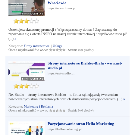
Wrocławia
https://www.inseo.pl
Oczekujesz skutecznej promocji ? Więc zapraszamy do nas ! Zapraszamy do
zapoznania się z ofertą INSEO na naszej stronie internetowej : http://www.inseo.pl/
(...)
»
Kategorie:
Firmy internetowe
|
Usługi
Ocena użytkowników www:
Średnia 0 (0 głosów)
Strony internetowe Bielsko-Biała - www.net-
studio.pl
https://net-studio.pl
Net-Studio – strony internetowe Bielsko – to firma zajmująca się tworzeniem
nowoczesnych stron internetowych oraz ich skutecznym pozycjonowaniem. (...)
»
Kategorie:
Marketing i Reklama
Ocena użytkowników www:
Średnia 0 (0 głosów)
Pozycjonowanie stron Hello Marketing
https://hellomarketing.pl