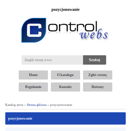
pozycjonowanie
Home
O katalogu
Zgłoś stronę
Regulamin
Kontakt
Buttony
Katalog stron »
Strona główna
» pozycjonowanie
pozycjonowanie