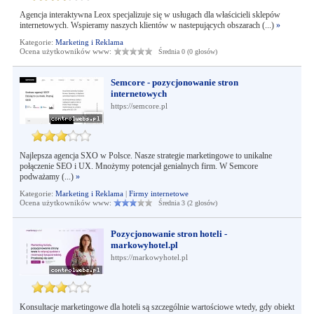
Agencja interaktywna Leox specjalizuje się w usługach dla właścicieli sklepów
internetowych. Wspieramy naszych klientów w nastepujących obszarach (...)
»
Kategorie:
Marketing i Reklama
Ocena użytkowników www:
Średnia 0 (0 głosów)
Semcore - pozycjonowanie stron
internetowych
https://semcore.pl
Najlepsza agencja SXO w Polsce. Nasze strategie marketingowe to unikalne
połączenie SEO i UX. Mnożymy potencjał genialnych firm. W Semcore
podważamy (...)
»
Kategorie:
Marketing i Reklama
|
Firmy internetowe
Ocena użytkowników www:
Średnia 3 (2 głosów)
Pozycjonowanie stron hoteli -
markowyhotel.pl
https://markowyhotel.pl
Konsultacje marketingowe dla hoteli są szczególnie wartościowe wtedy, gdy obiekt