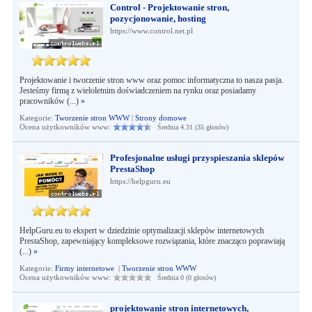
Control - Projektowanie stron,
pozycjonowanie, hosting
https://www.control.net.pl
Projektowanie i tworzenie stron www oraz pomoc informatyczna to nasza pasja.
Jesteśmy firmą z wieloletnim doświadczeniem na rynku oraz posiadamy
pracowników (...)
»
Kategorie:
Tworzenie stron WWW
|
Strony domowe
Ocena użytkowników www:
Średnia 4.31 (35 głosów)
Profesjonalne usługi przyspieszania sklepów
PrestaShop
https://helpguru.eu
HelpGuru.eu to ekspert w dziedzinie optymalizacji sklepów internetowych
PrestaShop, zapewniający kompleksowe rozwiązania, które znacząco poprawiają
(...)
»
Kategorie:
Firmy internetowe
|
Tworzenie stron WWW
Ocena użytkowników www:
Średnia 0 (0 głosów)
projektowanie stron internetowych,