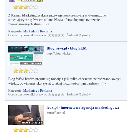
Z Kaman Marketing zyskasz przewagę konkurencyjną w dynamicznie
zmieniającym się świecie online. Nasza oferta obejmuje tworzenie
zaawansowanych stron (...)
»
Kategorie:
Marketing i Reklama
Ocena użytkowników www:
Średnia 0 (0 głosów)
Blog.wiwi.pl - blog SEM
http://blog.wiwi.pl
Blog WiWi bardzo prężnie się rozwija i jeśli tylko chcesz uzupełnić zasób swojej
wiedzy, powinieneś skorzystać z takiej możliwości, tym bardziej (...)
»
Kategorie:
Marketing i Reklama
Ocena użytkowników www:
Średnia 0 (0 głosów)
leox.pl - internetowa agencja marketingowa
https://leox.pl