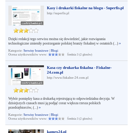
Kasy i drukarki fiskalne na blogu - Superfis.pl
http://superfis.pl
Dzięki redakcji tego serwisu można się dowiedzieć, jakie rozwiązania
technologiczne zmieniły postrzeganie polskiej branży fiskalnej w ostatnich (...)
»
Kategorie:
Serwisy branżowe
|
Blogi
Ocena użytkowników www:
Średnia 3 (2 głosów)
Kasa czy drukarka fiskalna - Fiskalne-
24.com.pl
http://www.fiskalne-24.com.pl
Wybór pomiędzy kasa a drukarką rejestrującą to odpowiedzialna decyzja. W
dzisiejszych czasach musi ją podjąć coraz większa rzesza polskich
przedsiębiorców, (...)
»
Kategorie:
Serwisy branżowe
|
Blogi
Ocena użytkowników www:
Średnia 3 (2 głosów)
kamex24.pl