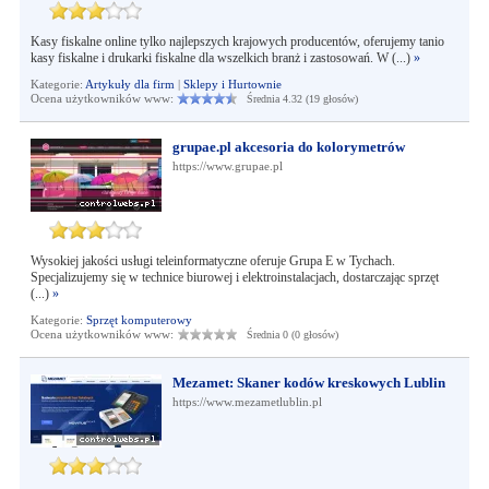
Kasy fiskalne online tylko najlepszych krajowych producentów, oferujemy tanio
kasy fiskalne i drukarki fiskalne dla wszelkich branż i zastosowań. W (...)
»
Kategorie:
Artykuły dla firm
|
Sklepy i Hurtownie
Ocena użytkowników www:
Średnia 4.32 (19 głosów)
grupae.pl akcesoria do kolorymetrów
https://www.grupae.pl
Wysokiej jakości usługi teleinformatyczne oferuje Grupa E w Tychach.
Specjalizujemy się w technice biurowej i elektroinstalacjach, dostarczając sprzęt
(...)
»
Kategorie:
Sprzęt komputerowy
Ocena użytkowników www:
Średnia 0 (0 głosów)
Mezamet: Skaner kodów kreskowych Lublin
https://www.mezametlublin.pl