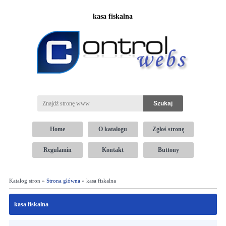
kasa fiskalna
Home
O katalogu
Zgłoś stronę
Regulamin
Kontakt
Buttony
Katalog stron »
Strona główna
» kasa fiskalna
kasa fiskalna