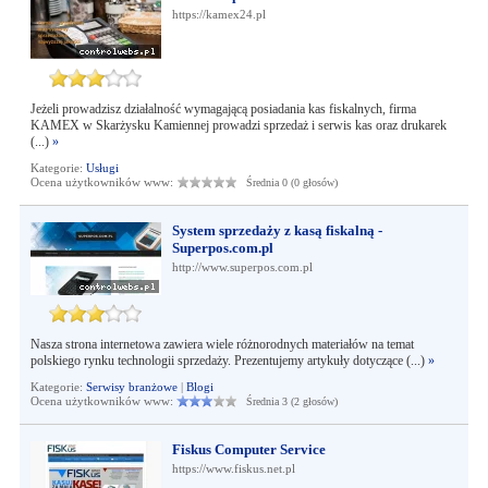
https://kamex24.pl
Jeżeli prowadzisz działalność wymagającą posiadania kas fiskalnych, firma
KAMEX w Skarżysku Kamiennej prowadzi sprzedaż i serwis kas oraz drukarek
(...)
»
Kategorie:
Usługi
Ocena użytkowników www:
Średnia 0 (0 głosów)
System sprzedaży z kasą fiskalną -
Superpos.com.pl
http://www.superpos.com.pl
Nasza strona internetowa zawiera wiele różnorodnych materiałów na temat
polskiego rynku technologii sprzedaży. Prezentujemy artykuły dotyczące (...)
»
Kategorie:
Serwisy branżowe
|
Blogi
Ocena użytkowników www:
Średnia 3 (2 głosów)
Fiskus Computer Service
https://www.fiskus.net.pl