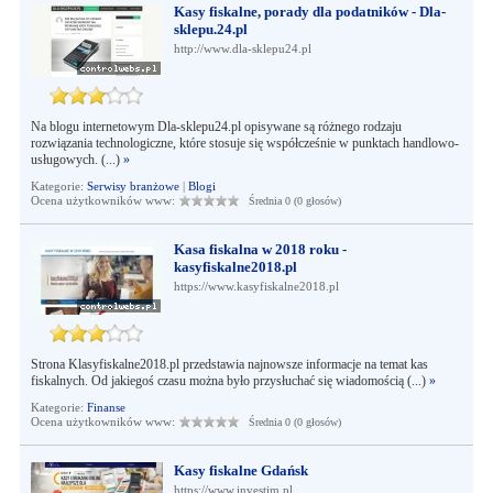
Kasy fiskalne, porady dla podatników - Dla-
sklepu.24.pl
http://www.dla-sklepu24.pl
Na blogu internetowym Dla-sklepu24.pl opisywane są różnego rodzaju
rozwiązania technologiczne, które stosuje się współcześnie w punktach handlowo-
usługowych. (...)
»
Kategorie:
Serwisy branżowe
|
Blogi
Ocena użytkowników www:
Średnia 0 (0 głosów)
Kasa fiskalna w 2018 roku -
kasyfiskalne2018.pl
https://www.kasyfiskalne2018.pl
Strona Klasyfiskalne2018.pl przedstawia najnowsze informacje na temat kas
fiskalnych. Od jakiegoś czasu można było przysłuchać się wiadomością (...)
»
Kategorie:
Finanse
Ocena użytkowników www:
Średnia 0 (0 głosów)
Kasy fiskalne Gdańsk
https://www.investim.pl