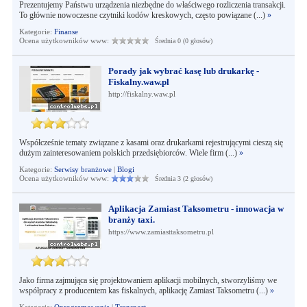
Prezentujemy Państwu urządzenia niezbędne do właściwego rozliczenia transakcji.
To głównie nowoczesne czytniki kodów kreskowych, często powiązane (...)
»
Kategorie:
Finanse
Ocena użytkowników www:
Średnia 0 (0 głosów)
Porady jak wybrać kasę lub drukarkę -
Fiskalny.waw.pl
http://fiskalny.waw.pl
Współcześnie tematy związane z kasami oraz drukarkami rejestrującymi cieszą się
dużym zainteresowaniem polskich przedsiębiorców. Wiele firm (...)
»
Kategorie:
Serwisy branżowe
|
Blogi
Ocena użytkowników www:
Średnia 3 (2 głosów)
Aplikacja Zamiast Taksometru - innowacja w
branży taxi.
https://www.zamiasttaksometru.pl
Jako firma zajmująca się projektowaniem aplikacji mobilnych, stworzyliśmy we
współpracy z producentem kas fiskalnych, aplikację Zamiast Taksometru (...)
»