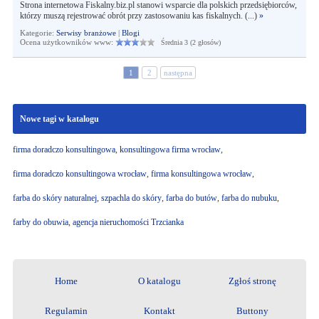
Strona internetowa Fiskalny.biz.pl stanowi wsparcie dla polskich przedsiębiorców,
którzy muszą rejestrować obrót przy zastosowaniu kas fiskalnych. (...)
»
Kategorie:
Serwisy branżowe
|
Blogi
Ocena użytkowników www:
Średnia 3 (2 głosów)
1
2
następna
Nowe tagi w katalogu
firma doradczo konsultingowa
,
konsultingowa firma wrocław
,
firma doradczo konsultingowa wrocław
,
firma konsultingowa wrocław
,
farba do skóry naturalnej
,
szpachla do skóry
,
farba do butów
,
farba do nubuku
,
farby do obuwia
,
agencja nieruchomości Trzcianka
Home
O katalogu
Zgłoś stronę
Regulamin
Kontakt
Buttony