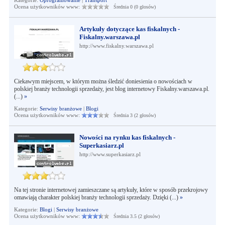
Kategorie:
Oprogramowanie
|
Transport
Ocena użytkowników www:
Średnia 0 (0 głosów)
Artykuły dotyczące kas fiskalnych -
Fiskalny.warszawa.pl
http://www.fiskalny.warszawa.pl
Ciekawym miejscem, w którym można śledzić doniesienia o nowościach w
polskiej branży technologii sprzedaży, jest blog internetowy Fiskalny.warszawa.pl.
(...)
»
Kategorie:
Serwisy branżowe
|
Blogi
Ocena użytkowników www:
Średnia 3 (2 głosów)
Nowości na rynku kas fiskalnych -
Superkasiarz.pl
http://www.superkasiarz.pl
Na tej stronie internetowej zamieszczane są artykuły, które w sposób przekrojowy
omawiają charakter polskiej branży technologii sprzedaży. Dzięki (...)
»
Kategorie:
Blogi
|
Serwisy branżowe
Ocena użytkowników www:
Średnia 3.5 (2 głosów)