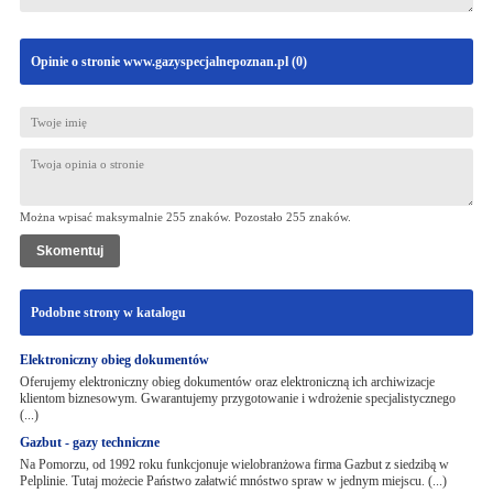
Opinie o stronie www.gazyspecjalnepoznan.pl (
0
)
Można wpisać maksymalnie 255 znaków. Pozostało
255
znaków.
Podobne strony w katalogu
Elektroniczny obieg dokumentów
Oferujemy elektroniczny obieg dokumentów oraz elektroniczną ich archiwizacje
klientom biznesowym. Gwarantujemy przygotowanie i wdrożenie specjalistycznego
(...)
Gazbut - gazy techniczne
Na Pomorzu, od 1992 roku funkcjonuje wielobranżowa firma Gazbut z siedzibą w
Pelplinie. Tutaj możecie Państwo załatwić mnóstwo spraw w jednym miejscu. (...)