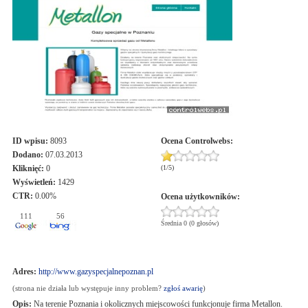
ID wpisu:
8093
Ocena
Controlwebs
:
Dodano:
07.03.2013
Kliknięć:
0
(
1
/
5
)
Wyświetleń:
1429
CTR:
0.00%
Ocena użytkowników:
111
56
Średnia 0 (0 głosów)
Adres:
http://www.gazyspecjalnepoznan.pl
(strona nie działa lub występuje inny problem?
zgłoś awarię
)
Opis:
Na terenie Poznania i okolicznych miejscowości funkcjonuje firma Metallon.