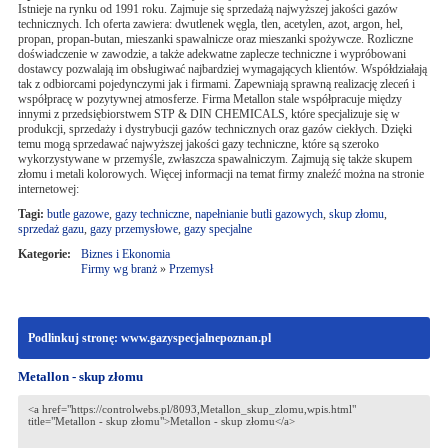
Istnieje na rynku od 1991 roku. Zajmuje się sprzedażą najwyższej jakości gazów
technicznych. Ich oferta zawiera: dwutlenek węgla, tlen, acetylen, azot, argon, hel,
propan, propan-butan, mieszanki spawalnicze oraz mieszanki spożywcze. Rozliczne
doświadczenie w zawodzie, a także adekwatne zaplecze techniczne i wypróbowani
dostawcy pozwalają im obsługiwać najbardziej wymagających klientów. Współdziałają
tak z odbiorcami pojedynczymi jak i firmami. Zapewniają sprawną realizację zleceń i
współpracę w pozytywnej atmosferze. Firma Metallon stale współpracuje między
innymi z przedsiębiorstwem STP & DIN CHEMICALS, które specjalizuje się w
produkcji, sprzedaży i dystrybucji gazów technicznych oraz gazów ciekłych. Dzięki
temu mogą sprzedawać najwyższej jakości gazy techniczne, które są szeroko
wykorzystywane w przemyśle, zwłaszcza spawalniczym. Zajmują się także skupem
złomu i metali kolorowych. Więcej informacji na temat firmy znaleźć można na stronie
internetowej:
Tagi:
butle gazowe
,
gazy techniczne
,
napełnianie butli gazowych
,
skup złomu
,
sprzedaż gazu
,
gazy przemysłowe
,
gazy specjalne
Kategorie:
Biznes i Ekonomia
Firmy wg branż
»
Przemysł
Podlinkuj stronę: www.gazyspecjalnepoznan.pl
Metallon - skup złomu