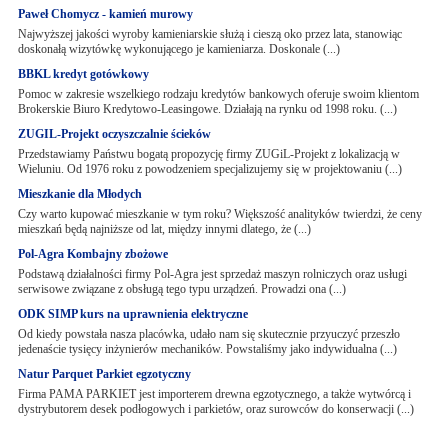
Paweł Chomycz - kamień murowy
Najwyższej jakości wyroby kamieniarskie służą i cieszą oko przez lata, stanowiąc
doskonałą wizytówkę wykonującego je kamieniarza. Doskonale (...)
BBKL kredyt gotówkowy
Pomoc w zakresie wszelkiego rodzaju kredytów bankowych oferuje swoim klientom
Brokerskie Biuro Kredytowo-Leasingowe. Działają na rynku od 1998 roku. (...)
ZUGIL-Projekt oczyszczalnie ścieków
Przedstawiamy Państwu bogatą propozycję firmy ZUGiL-Projekt z lokalizacją w
Wieluniu. Od 1976 roku z powodzeniem specjalizujemy się w projektowaniu (...)
Mieszkanie dla Młodych
Czy warto kupować mieszkanie w tym roku? Większość analityków twierdzi, że ceny
mieszkań będą najniższe od lat, między innymi dlatego, że (...)
Pol-Agra Kombajny zbożowe
Podstawą działalności firmy Pol-Agra jest sprzedaż maszyn rolniczych oraz usługi
serwisowe związane z obsługą tego typu urządzeń. Prowadzi ona (...)
ODK SIMP kurs na uprawnienia elektryczne
Od kiedy powstała nasza placówka, udało nam się skutecznie przyuczyć przeszło
jedenaście tysięcy inżynierów mechaników. Powstaliśmy jako indywidualna (...)
Natur Parquet Parkiet egzotyczny
Firma PAMA PARKIET jest importerem drewna egzotycznego, a także wytwórcą i
dystrybutorem desek podłogowych i parkietów, oraz surowców do konserwacji (...)