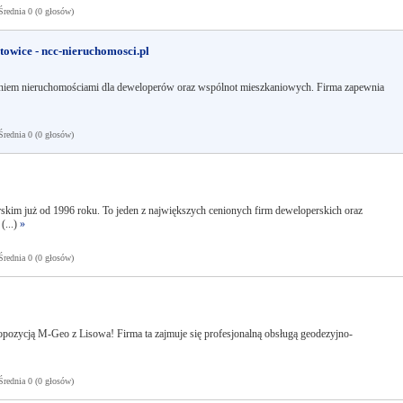
ednia 0 (0 głosów)
owice - ncc-nieruchomosci.pl
niem nieruchomościami dla deweloperów oraz wspólnot mieszkaniowych. Firma zapewnia
ednia 0 (0 głosów)
rskim już od 1996 roku. To jeden z największych cenionych firm deweloperskich oraz
(...)
»
ednia 0 (0 głosów)
opozycją M-Geo z Lisowa! Firma ta zajmuje się profesjonalną obsługą geodezyjno-
ednia 0 (0 głosów)