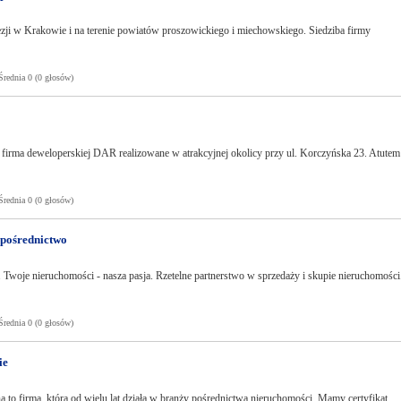
ezji w Krakowie i na terenie powiatów proszowickiego i miechowskiego. Siedziba firmy
ednia 0 (0 głosów)
 firma deweloperskiej DAR realizowane w atrakcyjnej okolicy przy ul. Korczyńska 23. Atutem
ednia 0 (0 głosów)
 pośrednictwo
Twoje nieruchomości - nasza pasja. Rzetelne partnerstwo w sprzedaży i skupie nieruchomości
ednia 0 (0 głosów)
ie
 to firma, która od wielu lat działa w branży pośrednictwa nieruchomości. Mamy certyfikat