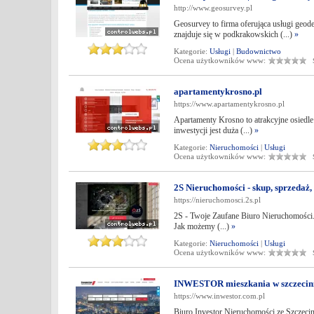
http://www.geosurvey.pl
Geosurvey to firma oferująca usługi geod
znajduje się w podkrakowskich (...)
»
Kategorie:
Usługi
|
Budownictwo
Ocena użytkowników www:
Śr
apartamentykrosno.pl
https://www.apartamentykrosno.pl
Apartamenty Krosno to atrakcyjne osiedle
inwestycji jest duża (...)
»
Kategorie:
Nieruchomości
|
Usługi
Ocena użytkowników www:
Śr
2S Nieruchomości - skup, sprzedaż,
https://nieruchomosci.2s.pl
2S - Twoje Zaufane Biuro Nieruchomości. 
Jak możemy (...)
»
Kategorie:
Nieruchomości
|
Usługi
Ocena użytkowników www:
Śr
INWESTOR mieszkania w szczecin
https://www.inwestor.com.pl
Biuro Investor Nieruchomości ze Szczecina