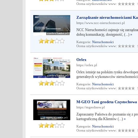
Ocena użytkowników www:
Śr
Zarządzanie nieruchomościami Kat
https://www.ncc-nieruchomosci.pl
NCC Nieruchomości zajmuje się zarządza
dobrą komunikację, dostępność, (...)
»
Kategorie:
Nieruchomości
Ocena użytkowników www:
Śr
Orlex
https://orlex.pl
Orlex istnieje na polskim rynku dewelope
generalnych wykonawców nieruchomości 
Kategorie:
Nieruchomości
Ocena użytkowników www:
Śr
M-GEO Tani geodeta Częstochowa
https://mgeolisow.pl
Zapraszamy Państwa do poznania się z pr
kartograficzną dla Klientów (...)
»
Kategorie:
Nieruchomości
Ocena użytkowników www:
Śr