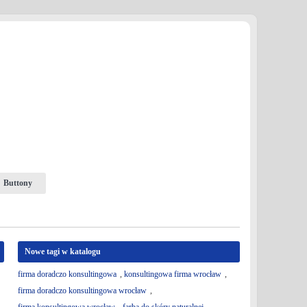
Buttony
Nowe tagi w katalogu
firma doradczo konsultingowa
,
konsultingowa firma wrocław
,
firma doradczo konsultingowa wrocław
,