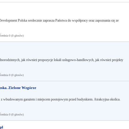
Development Polska serdecznie zaprasza Państwa do współpracy oraz zapoznania się ze
ednia 0 (0 głosów)
norodzinnych, jak również propozycje lokali usługowo-handlowych, jak również projekty
ednia 0 (0 głosów)
pska. Zielone Wzgórze
 wbudowanym garażem i miejscem postojowym przed budynkiem. Atrakcyjna okolica.
ednia 0 (0 głosów)
pl