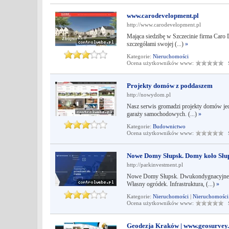
www.carodevelopment.pl
http://www.carodevelopment.pl
Mająca siedzibę w Szczecinie firma Caro 
szczegółami swojej (...)
»
Kategorie:
Nieruchomości
Ocena użytkowników www:
Śr
Projekty domów z poddaszem
http://nowydom.pl
Nasz serwis gromadzi projekty domów jed
garaży samochodowych. (...)
»
Kategorie:
Budownictwo
Ocena użytkowników www:
Śr
Nowe Domy Słupsk. Domy koło Słu
http://parkinvestment.pl
Nowe Domy Słupsk. Dwukondygnacyjne z
Własny ogródek. Infrastruktura, (...)
»
Kategorie:
Nieruchomości
|
Nieruchomości
Ocena użytkowników www:
Śr
Geodezja Kraków | www.geosurvey.