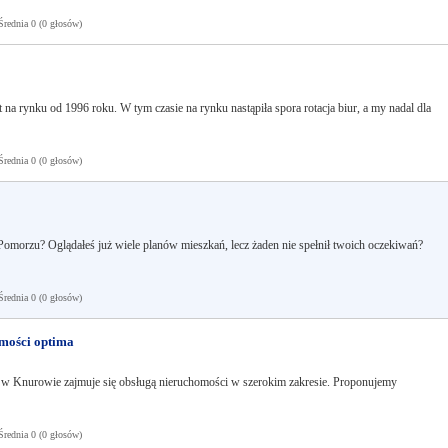
ednia 0 (0 głosów)
na rynku od 1996 roku. W tym czasie na rynku nastąpiła spora rotacja biur, a my nadal dla
ednia 0 (0 głosów)
omorzu? Oglądałeś już wiele planów mieszkań, lecz żaden nie spełnił twoich oczekiwań?
ednia 0 (0 głosów)
mości optima
 Knurowie zajmuje się obsługą nieruchomości w szerokim zakresie. Proponujemy
ednia 0 (0 głosów)