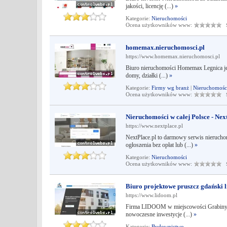
jakości, licencję (...)
»
Kategorie:
Nieruchomości
Ocena użytkowników www:
Śr
homemax.nieruchomosci.pl
https://www.homemax.nieruchomosci.pl
Biuro nieruchomości Homemax Legnica jest
domy, działki (...)
»
Kategorie:
Firmy wg branż
|
Nieruchomośc
Ocena użytkowników www:
Śr
Nieruchomości w całej Polsce - Nex
https://www.nextplace.pl
NextPlace.pl to darmowy serwis nierucho
ogłoszenia bez opłat lub (...)
»
Kategorie:
Nieruchomości
Ocena użytkowników www:
Śr
Biuro projektowe pruszcz gdański 
https://www.lidoom.pl
Firma LIDOOM w miejscowości Grabiny-Za
nowoczesne inwestycje (...)
»
Kategorie:
Budownictwo