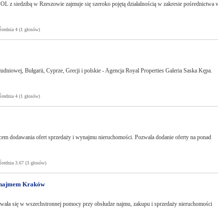
z siedzibą w Rzeszowie zajmuje się szeroko pojętą działalnością w zakresie pośrednictwa 
ednia 4 (1 głosów)
dniowej, Bułgarii, Cyprze, Grecji i polskie - Agencja Royal Properties Galeria Saska Kępa.
ednia 4 (1 głosów)
scem dodawania ofert sprzedaży i wynajmu nieruchomości. Pozwala dodanie oferty na ponad
ednia 3.67 (3 głosów)
e najmem Kraków
zowała się w wszechstronnej pomocy przy obsłudze najmu, zakupu i sprzedaży nieruchomości