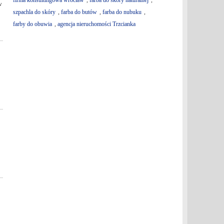
firma konsultingowa wrocław
,
farba do skóry naturalnej
,
w
szpachla do skóry
,
farba do butów
,
farba do nubuku
,
farby do obuwia
,
agencja nieruchomości Trzcianka