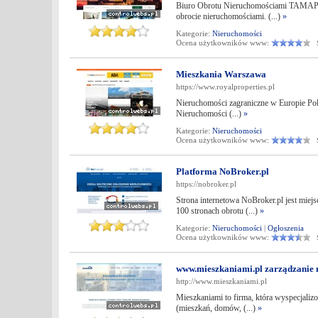
Biuro Obrotu Nieruchomościami TAMAPOL 
obrocie nieruchomościami. (...)
»
Kategorie:
Nieruchomości
Ocena użytkowników www:
Śr
Mieszkania Warszawa
https://www.royalproperties.pl
Nieruchomości zagraniczne w Europie Połu
Nieruchomości (...)
»
Kategorie:
Nieruchomości
Ocena użytkowników www:
Śr
Platforma NoBroker.pl
https://nobroker.pl
Strona internetowa NoBroker.pl jest miej
100 stronach obrotu (...)
»
Kategorie:
Nieruchomości
|
Ogłoszenia
Ocena użytkowników www:
Śr
www.mieszkaniami.pl zarządzani
http://www.mieszkaniami.pl
Mieszkaniami to firma, która wyspecjali
(mieszkań, domów, (...)
»