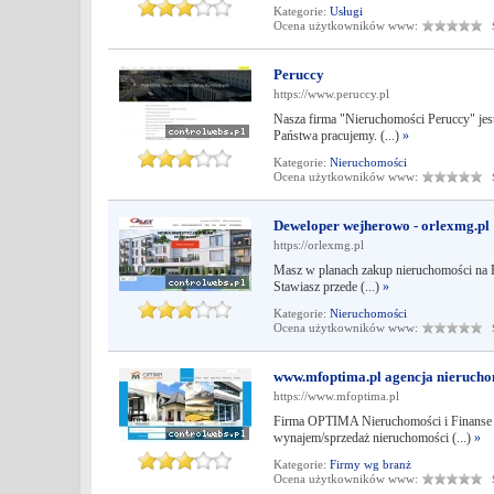
Kategorie:
Usługi
Ocena użytkowników www:
Śr
Peruccy
https://www.peruccy.pl
Nasza firma "Nieruchomości Peruccy" jest 
Państwa pracujemy. (...)
»
Kategorie:
Nieruchomości
Ocena użytkowników www:
Śr
Deweloper wejherowo - orlexmg.pl
https://orlexmg.pl
Masz w planach zakup nieruchomości na P
Stawiasz przede (...)
»
Kategorie:
Nieruchomości
Ocena użytkowników www:
Śr
www.mfoptima.pl agencja nierucho
https://www.mfoptima.pl
Firma OPTIMA Nieruchomości i Finanse w
wynajem/sprzedaż nieruchomości (...)
»
Kategorie:
Firmy wg branż
Ocena użytkowników www:
Śr