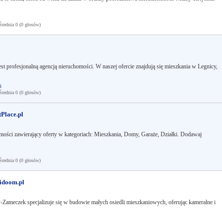
ednia 0 (0 głosów)
 profesjonalną agencją nieruchomości. W naszej ofercie znajdują się mieszkania w Legnicy,
i
ednia 0 (0 głosów)
tPlace.pl
mości zawierający oferty w kategoriach: Mieszkania, Domy, Garaże, Działki. Dodawaj
ednia 0 (0 głosów)
lidoom.pl
meczek specjalizuje się w budowie małych osiedli mieszkaniowych, oferując kameralne i