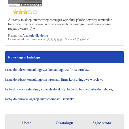
Aluramy to sklep internetowy oferująca wysokiej jakości wyroby ramiarskie
tworzone przy zastosowaniu nowoczesnych technologii. Każde zamówienie
rozpatrywane (...)
»
Kategorie:
Artykuły dla domu
Ocena użytkowników www:
Średnia 0 (0 głosów)
Nowe tagi w katalogu
firma doradczo konsultingowa
,
konsultingowa firma wrocław
,
firma doradczo konsultingowa wrocław
,
firma konsultingowa wrocław
,
farba do skóry naturalnej
,
szpachla do skóry
,
farba do butów
,
farba do nubuku
,
farby do obuwia
,
agencja nieruchomości Trzcianka
Home
O katalogu
Zgłoś stronę