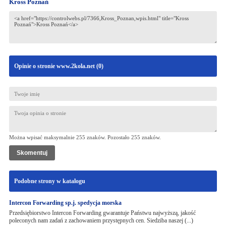
Kross Poznań
Opinie o stronie www.2kola.net (
0
)
Można wpisać maksymalnie 255 znaków. Pozostało
255
znaków.
Podobne strony w katalogu
Intercon Forwarding sp.j. spedycja morska
Przedsiębiorstwo Intercon Forwarding gwarantuje Państwu najwyższą, jakość
poleconych nam zadań z zachowaniem przystępnych cen. Siedziba naszej (...)