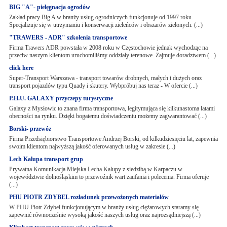
BIG "A"- pielęgnacja ogrodów
Zakład pracy Big A w branży usług ogrodniczych funkcjonuje od 1997 roku.
Specjalizuje się w utrzymaniu i konserwacji zieleńców i obszarów zielonych. (...)
"TRAWERS - ADR" szkolenia transportowe
Firma Trawers ADR powstała w 2008 roku w Częstochowie jednak wychodząc na
przeciw naszym klientom uruchomiliśmy oddziały terenowe. Zajmuje doradztwem (...)
click here
Super-Transport Warszawa - transport towarów drobnych, małych i dużych oraz
transport pojazdów typu Quady i skutery. Wybpróbuj nas teraz - W ofercie (...)
P.H.U. GALAXY przyczepy turystyczne
Galaxy z Mysłowic to znana firma transportowa, legitymująca się kilkunastoma latami
obecności na rynku. Dzięki bogatemu doświadczeniu możemy zagwarantować (...)
Borski- przewóz
Firma Przedsiębiorstwo Transportowe Andrzej Borski, od kilkudziesięciu lat, zapewnia
swoim klientom najwyższą jakość oferowanych usług w zakresie (...)
Lech Kalupa transport grup
Prywatna Komunikacja Miejska Lecha Kalupy z siedzibą w Karpaczu w
województwie dolnośląskim to przewoźnik wart zaufania i polecenia. Firma oferuje
(...)
PHU PIOTR ZDYBEL rozładunek przewożonych materiałów
W PHU Piotr Zdybel funkcjonującym w branży usług ciężarowych staramy się
zapewnić równocześnie wysoką jakość naszych usług oraz najrozsądniejszą (...)