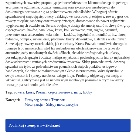
zagranicznych rowerów, proponując jednocześnie swoim klientom dostęp do pełnego
asortymentu ogumienia, odzieży termicznej oraz akcesoriów niezbędnych do
doskonałego poruszania się za pośrednictwem jednośladów. W bogatej ofercie
sprzedażowej znajdują się rowery trekkingowe, szosowe, przełajowe, rowery górskie,
rowery miejskie, tandemy oraz rowery dziecięce, dostosowane do nawet najbardziej
wygórowanych oczekiwań. Serwis obejmuje dostęp do amortyzatorów, chwytów, grup
osprzętowych, haków, hamulców, kaset, kół, kierownic, ram, rogów, ogumień,
przerzutek oraz akcesoriów kolarskich – kasków, bagażników, błotników, liczników,
bidonów, pompek, oświetlenia, plecaków, koszy, dzwonków, lusterek i wielu innych.
Sprzedający rowery marek takich, jak chociażby Kross Poznań, umożliwia dostęp do
różnego typu nawierzchni, stąd też rozbudowana oferta skierowana nie tylko do
amatorów jazdy na własnych dwóch kółkach, ale także profesjonalnych kolarzy,
poszukujących sprzętu i odzieży najlepszej jakości i pochodzących z fabryk najbardziej
doświadczonych i zaufanych producentów rowerów. Sklep prowadzi rozbudowaną
sprzedaż nie tylko za pośrednictwem poznańskich stałych punktów usługowo-
handlowych, ale także w rozbudowanym sklepie internetowym, który dystrybuuje
swoje akcesoria i sprzęty na obszar całego kraju. Produkty objęte są gwarancją, a
jakość usług utrzymana jest na najwyższym możliwym poziomie o czym świadczy
liczna grupa zadowolonych klientów.
Tagi:
rowery
,
kross
,
Poznań
,
części rowerowe
,
narty
,
hobby
Kategorie:
Firmy wg branż
»
Transport
Motoryzacja
»
Sklepy motoryzacyjne
Podlinkuj stronę: www.2kola.net