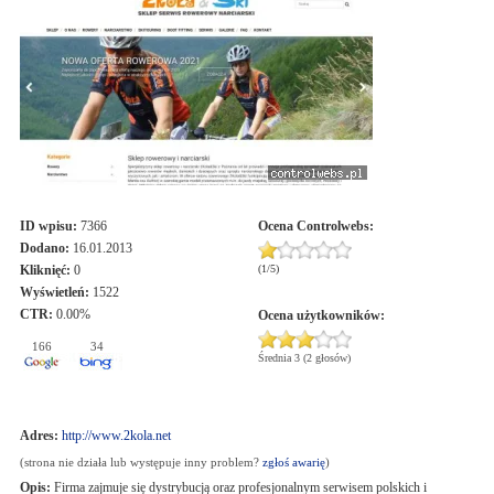
ID wpisu:
7366
Ocena
Controlwebs
:
Dodano:
16.01.2013
Kliknięć:
0
(
1
/
5
)
Wyświetleń:
1522
CTR:
0.00%
Ocena użytkowników:
166
34
Średnia 3 (2 głosów)
Adres:
http://www.2kola.net
(strona nie działa lub występuje inny problem?
zgłoś awarię
)
Opis:
Firma zajmuje się dystrybucją oraz profesjonalnym serwisem polskich i