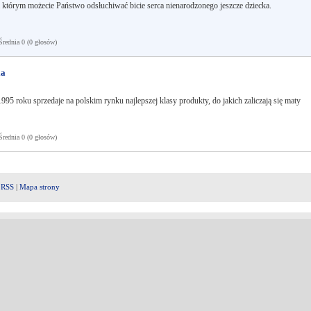
ki którym możecie Państwo odsłuchiwać bicie serca nienarodzonego jeszcze dziecka.
ednia 0 (0 głosów)
ia
95 roku sprzedaje na polskim rynku najlepszej klasy produkty, do jakich zaliczają się maty
ednia 0 (0 głosów)
|
RSS
|
Mapa strony