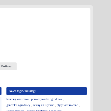
Buttony
Nowe tagi w katalogu
bonding warszawa
,
porównywarka ogrodowa
,
generator ogrodowy
,
ściany akustyczne
,
płyty fornirowane
,