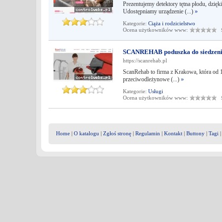
Prezentujemy detektory tętna płodu, dzię
Udostępniamy urządzenie (...)
»
Kategorie:
Ciąża i rodzicielstwo
Ocena użytkowników www:
Śr
SCANREHAB poduszka do siedzen
https://scanrehab.pl
ScanRehab to firma z Krakowa, która od 19
przeciwodleżynowe (...)
»
Kategorie:
Usługi
Ocena użytkowników www:
Śr
Home
|
O katalogu
|
Zgłoś stronę
|
Regulamin
|
Kontakt
|
Buttony
|
Tagi