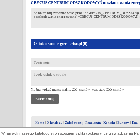
GRECUS CENTRUM ODSZKODOWAŃ odszkodowania energ
Opinie o stronie grecus.vixo.pl (
0
)
Można wpisać maksymalnie 255 znaków. Pozostało
255
znaków.
Home
|
O katalogu
|
Zgłoś stronę
|
Regulamin
|
Kontakt
|
Buttony
|
Tagi
W ramach naszego katalogu stron stosujemy pliki cookies w celu świadczenia P