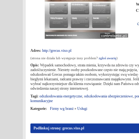
W
C
Adres:
http://grecus.vixo.pl
(strona nie działa lub występuje inny problem?
zgłoś awarię
)
Opis:
Wypadek samochodowy, strata mienia, krzywda na zdrowiu czy wyp
zadośćuczynienie. Niestety osoby poszkodowane często nie mają pojęcia,
odszkodowań Grecus pomaga takim osobom, wykorzystując swą wiedzę oraz
biegłymi lekarzami, radcami prawny i rzeczoznawcami majątkowymi. Jeśli
wybrać najkorzystniejsze dla klienta rozwiązanie. Dzięki nam Państwa o
odwiedzenia naszej strony internetowej.
Tagi:
odszkodowania energetyczne
,
odszkodowania ubezpieczeniowe
,
po
komunikacyjne
Kategorie:
Firmy wg branż
»
Usługi
Podlinkuj stronę: grecus.vixo.pl