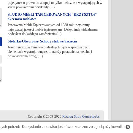
pojedynek o prawo do adopcji to tylko nieliczne z występujących w
życiu powszednim przykłady (...)
STUDIO MEBLI TAPICEROWANYCH "KRZYSZTOF"
akcesoria meblowe
Pracownia Mebli Tapicerowanych od 1988 roku wykonuje
najwyższej jakości meble tapicerowane. Dzięki indywidualnemu
podejściu do każdego zamówienia (...)
Stolarka-Otworowa- Schody stalowe Szczecin
Jeżeli fantazjują Państwo o idealnych bądź współczesnych
elementach wystroju wnętrz, to należy postawić na rzetelną i
doświadczoną firmę, (...)
Copyright © 2009-2026
Katalog Stron Controlwebs
ych potrzeb. Korzystanie z serwisu jest równoznaczne ze zgodą użytkownika