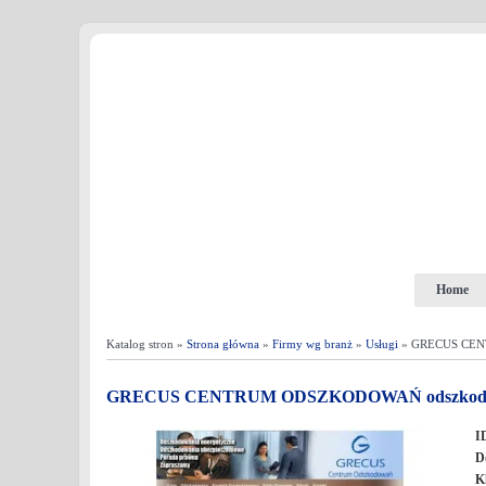
Home
Katalog stron »
Strona główna
»
Firmy wg branż
»
Usługi
» GRECUS CENT
GRECUS CENTRUM ODSZKODOWAŃ odszkodowa
I
D
K