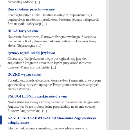
niebanalną ozdobę? (...)
Run chłodnia- przechowywanie
Przedsiębiorstwo RUN Chłodnia inwituje do zapoznania się z
bogatą ofertą mrożonych produktów. Jesteśmy jedną z najlepszych
firm na rynku fabrykacji (...)
HEKA Torty weselne
Na terenie Starachowic, Ostrowca Świętokrzyskiego, Skarżyska
Kamiennej i Kielc, działa sieć cukierni, lodziarni i kawiarni firmy
Heka. Nieprzeciętny (...)
tęczowy ogród- szkoły jezykowa
Chcesz aby Twoje dziecko biegle posługiwało się językiem
angielskim? Pragniesz umożliwić lepszą przyszłość swojemu
m
dziecku? Mamy coś dla Ciebie. (...)
OCZKO wywóz smieci
Poszukujesz przedsiębiorstwa, która szybko i sprawnie, z wyuczoną
sprawnością i sprytem uprzątnie Twoje pomieszczenia ze zbędnych
rzeczy? Właśnie (...)
USŁUGI LEŚNE pozyskiwanie drewna
Nasza firma ma swoją siedzibę na terenie miejscowości Rygol koło
Augustowa. Prace i roboty leśne prowadzimy na terenie obecnej
Puszczy Augustowskiej. (...)
KANCELARIA ADWOKACKA Sławomira Zagajewskiego
usługi prawne
Kłótnie o określenie alimentów, przeprowadzane rozwody,