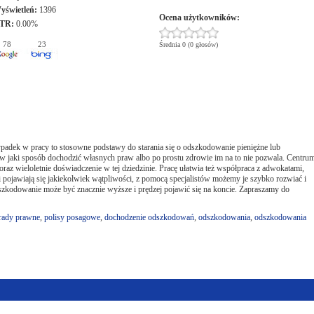
yświetleń:
1396
Ocena użytkowników:
TR:
0.00%
78
23
Średnia 0 (0 głosów)
adek w pracy to stosowne podstawy do starania się o odszkodowanie pieniężne lub
 w jaki sposób dochodzić własnych praw albo po prostu zdrowie im na to nie pozwala. Centru
 wieloletnie doświadczenie w tej dziedzinie. Pracę ułatwia też współpraca z adwokatami,
 pojawiają się jakiekolwiek wątpliwości, z pomocą specjalistów możemy je szybko rozwiać i
dszkodowanie może być znacznie wyższe i prędzej pojawić się na koncie. Zapraszamy do
rady prawne
,
polisy posagowe
,
dochodzenie odszkodowań
,
odszkodowania
,
odszkodowania