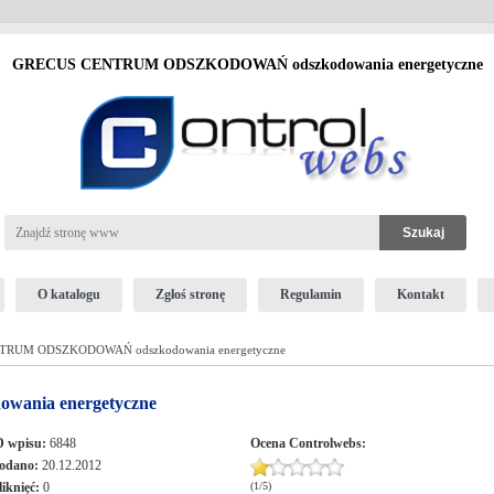
GRECUS CENTRUM ODSZKODOWAŃ odszkodowania energetyczne
O katalogu
Zgłoś stronę
Regulamin
Kontakt
RUM ODSZKODOWAŃ odszkodowania energetyczne
nia energetyczne
D wpisu:
6848
Ocena
Controlwebs
:
odano:
20.12.2012
liknięć:
0
(
1
/
5
)