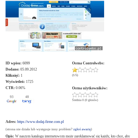
ID wpisu:
6099
Ocena
Controlwebs
:
Dodano:
05.09.2012
Kliknięć:
1
(
1
/
5
)
Wyświetleń:
1725
CTR:
0.06%
Ocena użytkowników:
93
48
Średnia 0 (0 głosów)
Adres:
https://www.dodaj-firme.com.pl
(strona nie działa lub występuje inny problem?
zgłoś awarię
)
Opis:
W naszym katalogu internetowym może zareklamować się każdy, kto chce, aby