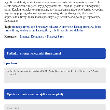
jego firma stała się w sieci jeszcze popularniejsza. Właśnie tutaj możesz znaleźć dla
siebie odpowiednie miejsce, aby ją wypromować – szybko, prosto i w niewysokiej
cenie. Katalog jest tak skonstruowany, aby korzystanie z niego było bardzo wygodne.
Wystarczy poprzeglądać różnego rodzaju kategorie i podkategorie, aby znaleźć
odpowiednie firmy. Także można posłużyć się wyszukiwarką według województw.
Zapraszamy!
Tagi:
promocja firmy
,
spis branżowy
,
reklama w internecie
,
katalog firmowy
,
dobre
firmy
,
firmy
,
katalog stron
,
katalog firm
,
spis firm
,
spis polskich firm
Kategorie:
Internet i Komputery
»
Katalogi Stron
Podlinkuj stronę: www.dodaj-firme.com.pl
Spis firm
Opinie o stronie www.dodaj-firme.com.pl (
0
)