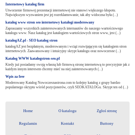
Internetowy katalog firm
Utworzenie firmowej prezentacji internetowej nie stanowi większego kłopotu.
Największym wyzwaniem jest jej rozreklamowanie, tak aby widoczna była (...)
katalog www stron seo internetowy katalogi moderowany
Zapraszamy wszystkich zainteresowanych internautów do naszego wartościowego
katalogu www. Nasz katalog jest katalogiem wartościowych stron www, jest (...)
katalogAZ.pl - SEO katalog stron
katalogAZ jest bezpłatnym, moderowanym i wciąż rozwijającym się katalogiem stron
internetowych. Zaawansowany i intuicyjny skrypt katalogu oraz nowoczesne (...)
Katalog WWW katalogstron-seo.pl
Kiedy już posiadamy swoją własną lub firmową stronę internetową to precyzyjnie jak z
każdym innym interesem chcemy mieć na niej zainteresowanych (...)
Wpis za free
Moderowany Katalog Nowoczesnastrona.com to kolejny katalog z grupy bardzo
popularnego skryptu wśród pozycjonerów, czyli SEOKATALOGu. Skrypt ten od (...)
Home
O katalogu
Zgłoś stronę
Regulamin
Kontakt
Buttony