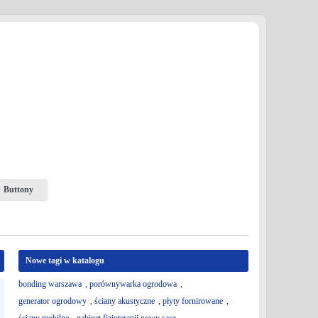
Buttony
Nowe tagi w katalogu
bonding warszawa
,
porównywarka ogrodowa
,
generator ogrodowy
,
ściany akustyczne
,
płyty fornirowane
,