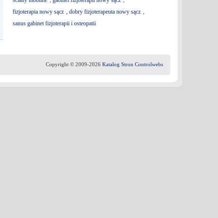
ściany mobilne
,
gabinet fizjoterapii nowy sącz
,
fizjoterapia nowy sącz
,
dobry fizjoterapeuta nowy sącz
,
sanus gabinet fizjoterapii i osteopatii
Copyright © 2009-2026
Katalog Stron Controlwebs