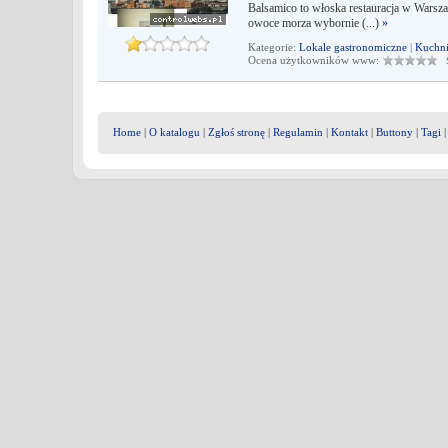
Balsamico to włoska restauracja w Warsza
owoce morza wybornie (...)
»
Kategorie:
Lokale gastronomiczne
|
Kuchn
Ocena użytkowników www:
Śr
Home
|
O katalogu
|
Zgłoś stronę
|
Regulamin
|
Kontakt
|
Buttony
|
Tagi