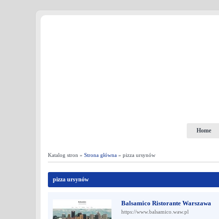
Home
Katalog stron »
Strona główna
» pizza ursynów
pizza ursynów
Balsamico Ristorante Warszawa
https://www.balsamico.waw.pl