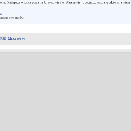
wie. Najlepsza włoska pizza na Ursynowie i w Warszawie! Specjalizujemy się także w: świeże
ia
ednia 0 (0 głosów)
|
RSS
|
Mapa strony