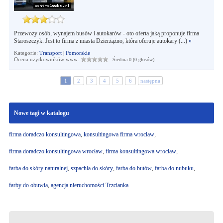
Przewozy osób, wynajem busów i autokarów - oto oferta jaką proponuje firma
Staroszczyk. Jest to firma z miasta Dzierżążno, która oferuje autokary (...)
»
Kategorie:
Transport
|
Pomorskie
Ocena użytkowników www:
Średnia 0 (0 głosów)
1
2
3
4
5
6
następna
Nowe tagi w katalogu
firma doradczo konsultingowa
,
konsultingowa firma wrocław
,
firma doradczo konsultingowa wrocław
,
firma konsultingowa wrocław
,
farba do skóry naturalnej
,
szpachla do skóry
,
farba do butów
,
farba do nubuku
,
farby do obuwia
,
agencja nieruchomości Trzcianka