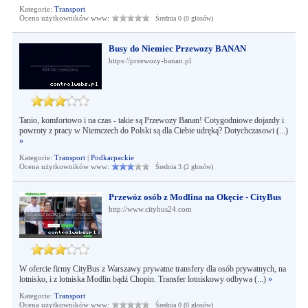
Kategorie:
Transport
Ocena użytkowników www:
Średnia 0 (0 głosów)
Busy do Niemiec Przewozy BANAN
https://przewozy-banan.pl
Tanio, komfortowo i na czas - takie są Przewozy Banan! Cotygodniowe dojazdy i
powroty z pracy w Niemczech do Polski są dla Ciebie udręką? Dotychczasowi (...)
»
Kategorie:
Transport
|
Podkarpackie
Ocena użytkowników www:
Średnia 3 (2 głosów)
Przewóz osób z Modlina na Okęcie - CityBus
http://www.citybus24.com
W ofercie firmy CityBus z Warszawy prywatne transfery dla osób prywatnych, na
lotnisko, i z lotniska Modlin bądź Chopin. Transfer lotniskowy odbywa (...)
»
Kategorie:
Transport
Ocena użytkowników www:
Średnia 0 (0 głosów)