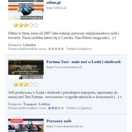
olibus.pl
http://olibus.pl
Olibus to firma, która od 2007 roku realizuje przewozy międzynarodowe osób i
towarów. Nasza siedziba mieści się w Czersku. Nasi Klienci mogą nam (...)
»
Kategorie:
Lubuskie
Ocena użytkowników www:
Średnia 0 (0 głosów)
Fortuna Taxi - tanie taxi w Łodzi i okolicach
https://www.fortunataxi.pl
Jeśli przebywasz w Łodzi i okolicach i potrzebujesz transportu, zapraszamy do
naszej sieci Taxi Fortuna - nowoczesne i wygodne taksówki w korzystnych (...)
»
Kategorie:
Transport
|
Łódzkie
Ocena użytkowników www:
Średnia 3 (2 głosów)
Przewozy osób
https://www.staroszczyk.eu