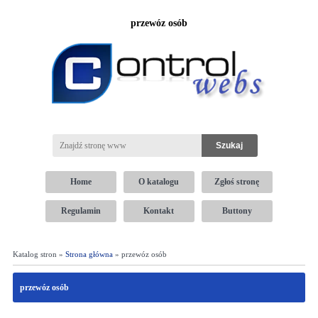
przewóz osób
Home
O katalogu
Zgłoś stronę
Regulamin
Kontakt
Buttony
Katalog stron »
Strona główna
» przewóz osób
przewóz osób