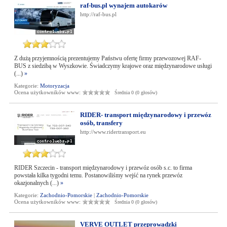
raf-bus.pl wynajem autokarów
http://raf-bus.pl
Z dużą przyjemnością prezentujemy Państwu ofertę firmy przewozowej RAF-
BUS z siedzibą w Wyszkowie. Świadczymy krajowe oraz międzynarodowe usługi
(...)
»
Kategorie:
Motoryzacja
Ocena użytkowników www:
Średnia 0 (0 głosów)
RIDER- transport międzynarodowy i przewóz
osób, transfery
http://www.ridertransport.eu
RIDER Szczecin - transport międzynarodowy i przewóz osób s.c. to firma
powstała kilka tygodni temu. Postanowiliśmy wejść na rynek przewóz
okazjonalnych (...)
»
Kategorie:
Zachodnio-Pomorskie
|
Zachodnio-Pomorskie
Ocena użytkowników www:
Średnia 0 (0 głosów)
VERVE OUTLET przeprowadzki