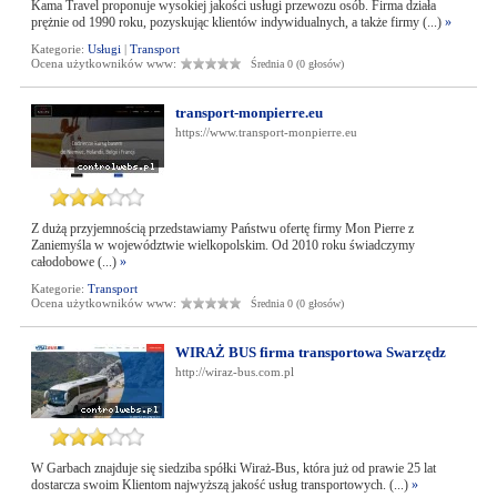
Kama Travel proponuje wysokiej jakości usługi przewozu osób. Firma działa
prężnie od 1990 roku, pozyskując klientów indywidualnych, a także firmy (...)
»
Kategorie:
Usługi
|
Transport
Ocena użytkowników www:
Średnia 0 (0 głosów)
transport-monpierre.eu
https://www.transport-monpierre.eu
Z dużą przyjemnością przedstawiamy Państwu ofertę firmy Mon Pierre z
Zaniemyśla w województwie wielkopolskim. Od 2010 roku świadczymy
całodobowe (...)
»
Kategorie:
Transport
Ocena użytkowników www:
Średnia 0 (0 głosów)
WIRAŻ BUS firma transportowa Swarzędz
http://wiraz-bus.com.pl
W Garbach znajduje się siedziba spółki Wiraż-Bus, która już od prawie 25 lat
dostarcza swoim Klientom najwyższą jakość usług transportowych. (...)
»