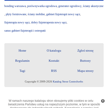
bonding warszawa
,
porównywarka ogrodowa
,
generator ogrodowy
,
ściany akustyczne
,
płyty fornirowane
,
ściany mobilne
,
gabinet fizjoterapii nowy sącz
,
fizjoterapia nowy sącz
,
dobry fizjoterapeuta nowy sącz
,
sanus gabinet fizjoterapii i osteopatii
Home
O katalogu
Zgłoś stronę
Regulamin
Kontakt
Buttony
Tagi
RSS
Mapa strony
Copyright © 2009-2026
Katalog Stron Controlwebs
W ramach naszego katalogu stron stosujemy pliki cookies w celu
świadczenia Państwu usług na najwyższym poziomie, w tym w sposób