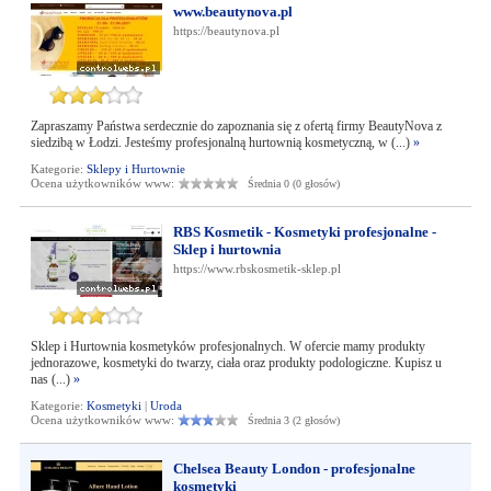
www.beautynova.pl
https://beautynova.pl
Zapraszamy Państwa serdecznie do zapoznania się z ofertą firmy BeautyNova z
siedzibą w Łodzi. Jesteśmy profesjonalną hurtownią kosmetyczną, w (...)
»
Kategorie:
Sklepy i Hurtownie
Ocena użytkowników www:
Średnia 0 (0 głosów)
RBS Kosmetik - Kosmetyki profesjonalne -
Sklep i hurtownia
https://www.rbskosmetik-sklep.pl
Sklep i Hurtownia kosmetyków profesjonalnych. W ofercie mamy produkty
jednorazowe, kosmetyki do twarzy, ciała oraz produkty podologiczne. Kupisz u
nas (...)
»
Kategorie:
Kosmetyki
|
Uroda
Ocena użytkowników www:
Średnia 3 (2 głosów)
Chelsea Beauty London - profesjonalne
kosmetyki