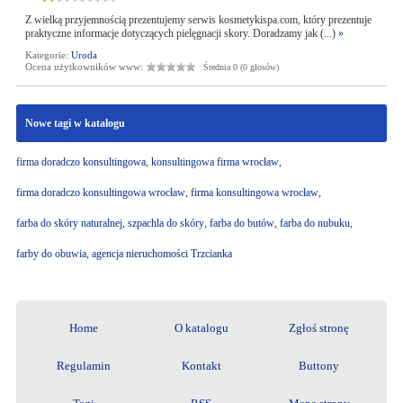
Z wielką przyjemnością prezentujemy serwis kosmetykispa.com, który prezentuje
praktyczne informacje dotyczących pielęgnacji skory. Doradzamy jak (...)
»
Kategorie:
Uroda
Ocena użytkowników www:
Średnia 0 (0 głosów)
Nowe tagi w katalogu
firma doradczo konsultingowa
,
konsultingowa firma wrocław
,
firma doradczo konsultingowa wrocław
,
firma konsultingowa wrocław
,
farba do skóry naturalnej
,
szpachla do skóry
,
farba do butów
,
farba do nubuku
,
farby do obuwia
,
agencja nieruchomości Trzcianka
Home
O katalogu
Zgłoś stronę
Regulamin
Kontakt
Buttony