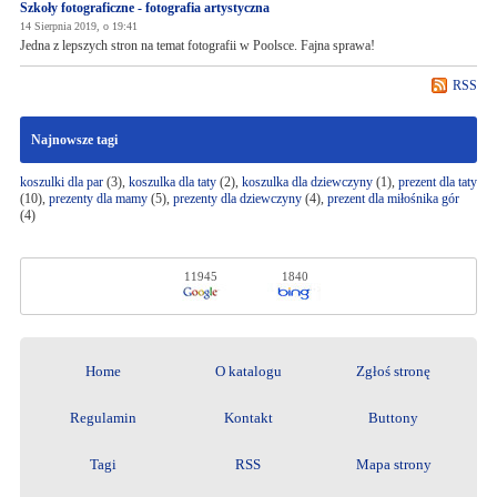
Szkoły fotograficzne - fotografia artystyczna
14 Sierpnia 2019, o 19:41
Jedna z lepszych stron na temat fotografii w Poolsce. Fajna sprawa!
RSS
Najnowsze tagi
koszulki dla par
(3),
koszulka dla taty
(2),
koszulka dla dziewczyny
(1),
prezent dla taty
(10),
prezenty dla mamy
(5),
prezenty dla dziewczyny
(4),
prezent dla miłośnika gór
(4)
11945
1840
Home
O katalogu
Zgłoś stronę
Regulamin
Kontakt
Buttony
Tagi
RSS
Mapa strony