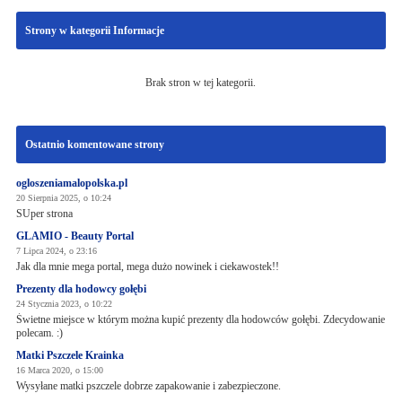
Strony w kategorii Informacje
Brak stron w tej kategorii.
Ostatnio komentowane strony
ogloszeniamalopolska.pl
20 Sierpnia 2025, o 10:24
SUper strona
GLAMIO - Beauty Portal
7 Lipca 2024, o 23:16
Jak dla mnie mega portal, mega dużo nowinek i ciekawostek!!
Prezenty dla hodowcy gołębi
24 Stycznia 2023, o 10:22
Świetne miejsce w którym można kupić prezenty dla hodowców gołębi. Zdecydowanie
polecam. :)
Matki Pszczele Krainka
16 Marca 2020, o 15:00
Wysyłane matki pszczele dobrze zapakowanie i zabezpieczone.