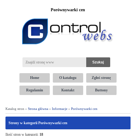
Porównywarki cen
Home
O katalogu
Zgłoś stronę
Regulamin
Kontakt
Buttony
Katalog stron »
Strona główna
»
Informacje
»
Porównywarki cen
Strony w kategorii Porównywarki cen
Ilość stron w kategorii:
18