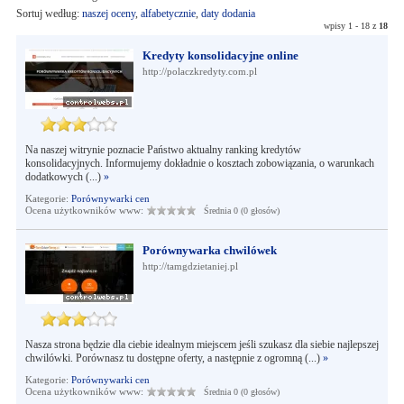
Sortuj według:
naszej oceny
,
alfabetycznie
,
daty dodania
wpisy 1 - 18 z
18
Kredyty konsolidacyjne online
http://polaczkredyty.com.pl
Na naszej witrynie poznacie Państwo aktualny ranking kredytów
konsolidacyjnych. Informujemy dokładnie o kosztach zobowiązania, o warunkach
dodatkowych (...)
»
Kategorie:
Porównywarki cen
Ocena użytkowników www:
Średnia 0 (0 głosów)
Porównywarka chwilówek
http://tamgdzietaniej.pl
Nasza strona będzie dla ciebie idealnym miejscem jeśli szukasz dla siebie najlepszej
chwilówki. Porównasz tu dostępne oferty, a następnie z ogromną (...)
»
Kategorie:
Porównywarki cen
Ocena użytkowników www:
Średnia 0 (0 głosów)