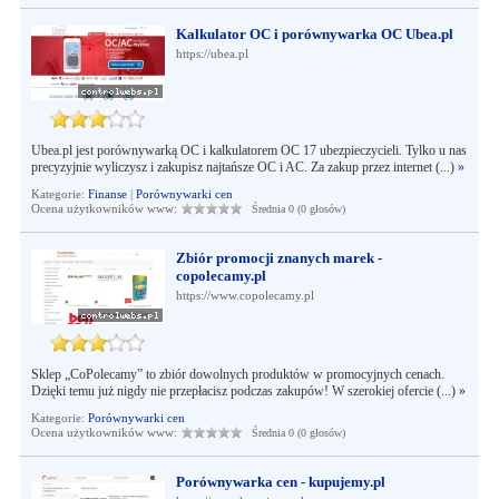
Kalkulator OC i porównywarka OC Ubea.pl
https://ubea.pl
Ubea.pl jest porównywarką OC i kalkulatorem OC 17 ubezpieczycieli. Tylko u nas
precyzyjnie wyliczysz i zakupisz najtańsze OC i AC. Za zakup przez internet (...)
»
Kategorie:
Finanse
|
Porównywarki cen
Ocena użytkowników www:
Średnia 0 (0 głosów)
Zbiór promocji znanych marek -
copolecamy.pl
https://www.copolecamy.pl
Sklep „CoPolecamy” to zbiór dowolnych produktów w promocyjnych cenach.
Dzięki temu już nigdy nie przepłacisz podczas zakupów! W szerokiej ofercie (...)
»
Kategorie:
Porównywarki cen
Ocena użytkowników www:
Średnia 0 (0 głosów)
Porównywarka cen - kupujemy.pl