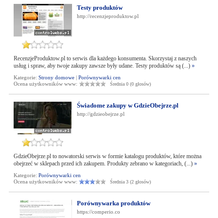
Testy produktów
http://recenzjeproduktow.pl
RecenzjeProduktow.pl to serwis dla każdego konsumenta. Skorzystaj z naszych
usług i spraw, aby twoje zakupy zawsze były udane. Testy produktów są (...)
»
Kategorie:
Strony domowe
|
Porównywarki cen
Ocena użytkowników www:
Średnia 0 (0 głosów)
Świadome zakupy w GdzieObejrze.pl
http://gdzieobejrze.pl
GdzieObejrze.pl to nowatorski serwis w formie katalogu produktów, które można
obejrzeć w sklepach przed ich zakupem. Produkty zebrano w kategoriach, (...)
»
Kategorie:
Porównywarki cen
Ocena użytkowników www:
Średnia 3 (2 głosów)
Porównywarka produktów
https://comperio.co