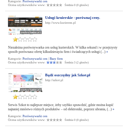
Kategorie:
Porównywarki cen
Ocena użytkowników www:
Średnia 0 (0 głosów)
Usługi kruierskie - porównaj ceny.
http://www.kurierem.pl
Niezależna porównywarka cen usług kurierskich. W kilka sekund i w przejrzysty
sposób porównasz ofertę kilkudziesięciu firm i świadczących usługi (...)
»
Kategorie:
Porównywarki cen
|
Bazy firm
Ocena użytkowników www:
Średnia 3 (2 głosów)
Bądź oszczędny jak Szkot.pl
http://szkot.pl
Serwis Szkot to najlepsze miejsce, żeby szybko sprawdzić, gdzie można kupić
najtaniej mnóstwo różnych produktów – od elektroniki, poprzez ubrania, (...)
»
Kategorie:
Porównywarki cen
Ocena użytkowników www:
Średnia 0 (0 głosów)