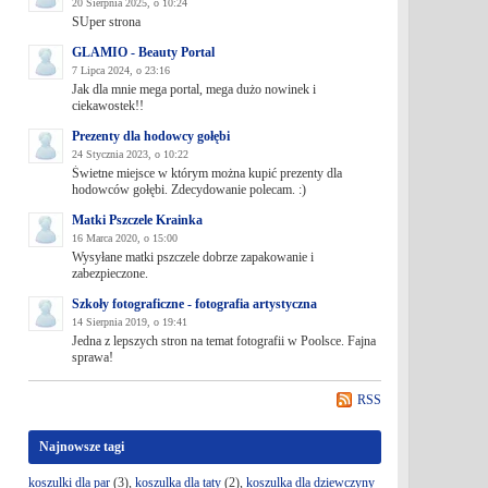
20 Sierpnia 2025, o 10:24
SUper strona
GLAMIO - Beauty Portal
7 Lipca 2024, o 23:16
Jak dla mnie mega portal, mega dużo nowinek i
ciekawostek!!
Prezenty dla hodowcy gołębi
24 Stycznia 2023, o 10:22
Świetne miejsce w którym można kupić prezenty dla
hodowców gołębi. Zdecydowanie polecam. :)
Matki Pszczele Krainka
16 Marca 2020, o 15:00
Wysyłane matki pszczele dobrze zapakowanie i
zabezpieczone.
Szkoły fotograficzne - fotografia artystyczna
14 Sierpnia 2019, o 19:41
Jedna z lepszych stron na temat fotografii w Poolsce. Fajna
sprawa!
RSS
Najnowsze tagi
koszulki dla par
(3),
koszulka dla taty
(2),
koszulka dla dziewczyny