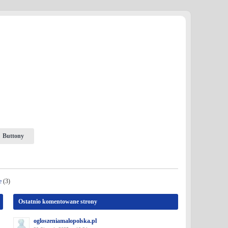
Buttony
e
(3)
Ostatnio komentowane strony
ogloszeniamalopolska.pl