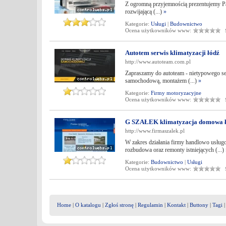
Z ogromną przyjemnością prezentujemy Pań
rozwijającą (...)
»
Kategorie:
Usługi
|
Budownictwo
Ocena użytkowników www:
Śr
Autotem serwis klimatyzacji łódź
http://www.autoteam.com.pl
Zapraszamy do autoteam - nietypowego s
samochodową, montażem (...)
»
Kategorie:
Firmy motoryzacyjne
Ocena użytkowników www:
Śr
G SZAŁEK klimatyzacja domowa 
http://www.firmaszalek.pl
W zakres działania firmy handlowo usług
rozbudowa oraz remonty istniejących (...)
Kategorie:
Budownictwo
|
Usługi
Ocena użytkowników www:
Śr
Home
|
O katalogu
|
Zgłoś stronę
|
Regulamin
|
Kontakt
|
Buttony
|
Tagi