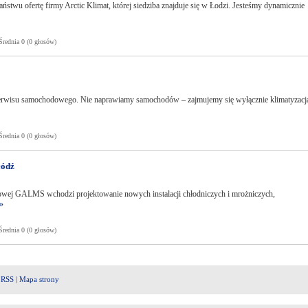
stwu ofertę firmy Arctic Klimat, której siedziba znajduje się w Łodzi. Jesteśmy dynamicznie
ednia 0 (0 głosów)
erwisu samochodowego. Nie naprawiamy samochodów – zajmujemy się wyłącznie klimatyzacj
ednia 0 (0 głosów)
łódź
owej GALMS wchodzi projektowanie nowych instalacji chłodniczych i mrożniczych,
»
ednia 0 (0 głosów)
|
RSS
|
Mapa strony