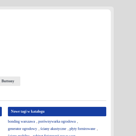
Buttony
Nowe tagi w katalogu
bonding warszawa
,
porównywarka ogrodowa
,
generator ogrodowy
,
ściany akustyczne
,
płyty fornirowane
,