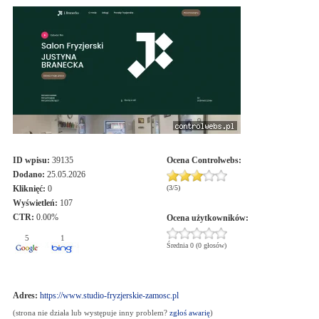
ID wpisu:
39135
Ocena
Controlwebs
:
Dodano:
25.05.2026
Kliknięć:
0
(
3
/
5
)
Wyświetleń:
107
CTR:
0.00%
Ocena użytkowników:
5
1
Średnia 0 (0 głosów)
Adres:
https://www.studio-fryzjerskie-zamosc.pl
(strona nie działa lub występuje inny problem?
zgłoś awarię
)