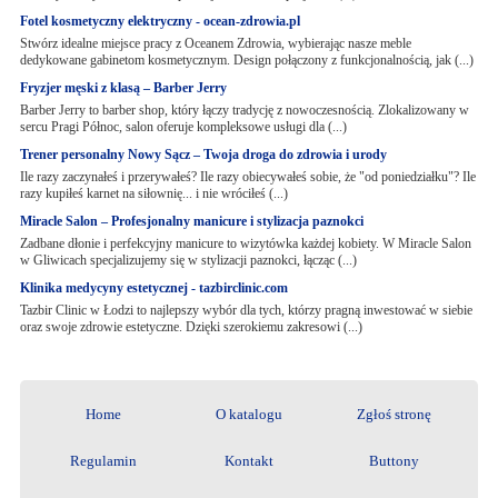
Fotel kosmetyczny elektryczny - ocean-zdrowia.pl
Stwórz idealne miejsce pracy z Oceanem Zdrowia, wybierając nasze meble
dedykowane gabinetom kosmetycznym. Design połączony z funkcjonalnością, jak (...)
Fryzjer męski z klasą – Barber Jerry
Barber Jerry to barber shop, który łączy tradycję z nowoczesnością. Zlokalizowany w
sercu Pragi Północ, salon oferuje kompleksowe usługi dla (...)
Trener personalny Nowy Sącz – Twoja droga do zdrowia i urody
Ile razy zaczynałeś i przerywałeś? Ile razy obiecywałeś sobie, że "od poniedziałku"? Ile
razy kupiłeś karnet na siłownię... i nie wróciłeś (...)
Miracle Salon – Profesjonalny manicure i stylizacja paznokci
Zadbane dłonie i perfekcyjny manicure to wizytówka każdej kobiety. W Miracle Salon
w Gliwicach specjalizujemy się w stylizacji paznokci, łącząc (...)
Klinika medycyny estetycznej - tazbirclinic.com
Tazbir Clinic w Łodzi to najlepszy wybór dla tych, którzy pragną inwestować w siebie
oraz swoje zdrowie estetyczne. Dzięki szerokiemu zakresowi (...)
Home
O katalogu
Zgłoś stronę
Regulamin
Kontakt
Buttony