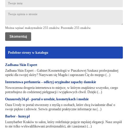
Można wpisać maksymalnie 255 znaków. Pozostało
255
znaków.
Podobne strony w katalogu
Zadbana Skin Expert
Zadbana Skin Expert – Gabinet Kosmetologii w Ptaszkowej Szukasz profesjonalnej
opieki dla swojej skóry? Nazywam się Magda i zapraszam Cię do mojego (...)
Internetowa perfumeria – odkryj oryginalne zapachy damskie
Nowoczesna drogeria internetowa to miejsce, w którym znajdziesz wszystko, czego
potrzebujesz do codziennej pielęgnacji i wyjątkowych chwil. Dzięki (...)
Oazaurody24.pl - portal o urodzie, kosmetykach i modzie
Oaza Urody to portal stworzony z myślą o osobach, które chcą świadomie dbać o
swoje piękno i zdrowie. Serwis gromadzi praktyczne informacje na (...)
Barber - luzny.pl
Luznybarber Kraków to salon, który redefiniuje pojęcie męskiej elegancji. Nasz zespół
to nie tylko wykwalifikowani profesjonaliści, ale i pasjonaci (...)