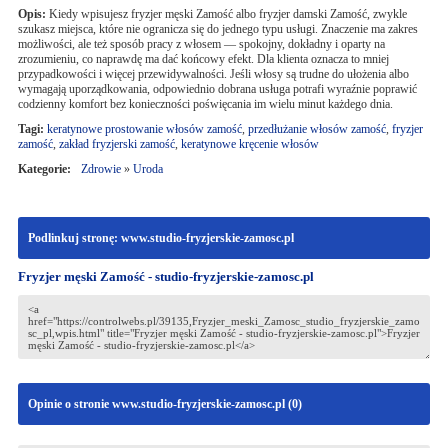
Opis:
Kiedy wpisujesz fryzjer męski Zamość albo fryzjer damski Zamość, zwykle
szukasz miejsca, które nie ogranicza się do jednego typu usługi. Znaczenie ma zakres
możliwości, ale też sposób pracy z włosem — spokojny, dokładny i oparty na
zrozumieniu, co naprawdę ma dać końcowy efekt. Dla klienta oznacza to mniej
przypadkowości i więcej przewidywalności. Jeśli włosy są trudne do ułożenia albo
wymagają uporządkowania, odpowiednio dobrana usługa potrafi wyraźnie poprawić
codzienny komfort bez konieczności poświęcania im wielu minut każdego dnia.
Tagi:
keratynowe prostowanie włosów zamość
,
przedłużanie włosów zamość
,
fryzjer
zamość
,
zakład fryzjerski zamość
,
keratynowe kręcenie włosów
Kategorie:
Zdrowie
»
Uroda
Podlinkuj stronę: www.studio-fryzjerskie-zamosc.pl
Fryzjer męski Zamość - studio-fryzjerskie-zamosc.pl
Opinie o stronie www.studio-fryzjerskie-zamosc.pl (
0
)