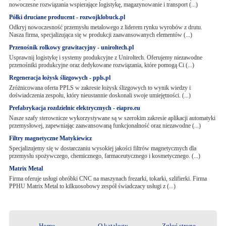
nowoczesne rozwiązania wspierające logistykę, magazynowanie i transport (...)
Półki druciane producent - rozwojklobuck.pl
Odkryj nowoczesność przemysłu metalowego z liderem rynku wyrobów z drutu.
Nasza firma, specjalizująca się w produkcji zaawansowanych elementów (...)
Przenośnik rolkowy grawitacyjny - uniroltech.pl
Usprawnij logistykę i systemy produkcyjne z Uniroltech. Oferujemy niezawodne
przenośniki produkcyjne oraz dedykowane rozwiązania, które pomogą Ci (...)
Regeneracja łożysk ślizgowych - ppls.pl
Zróżnicowana oferta PPLS w zakresie łożysk ślizgowych to wynik wiedzy i
doświadczenia zespołu, który nieustannie doskonali swoje umiejętności. (...)
Prefabrykacja rozdzielnic elektrycznych - eiapro.eu
Nasze szafy sterownicze wykorzystywane są w szerokim zakresie aplikacji automatyki
przemysłowej, zapewniając zaawansowaną funkcjonalność oraz niezawodne (...)
Filtry magnetyczne Matykiewicz
Specjalizujemy się w dostarczaniu wysokiej jakości filtrów magnetycznych dla
przemysłu spożywczego, chemicznego, farmaceutycznego i kosmetycznego. (...)
Matrix Metal
Firma oferuje usługi obróbki CNC na maszynach frezarki, tokarki, szlifierki. Firma
PPHU Matrix Metal to kilkuosobowy zespół świadczacy usługi z (...)
Home
O katalogu
Zgłoś stronę