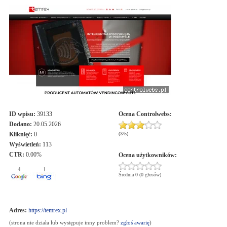
ID wpisu:
39133
Ocena
Controlwebs
:
Dodano:
20.05.2026
Kliknięć:
0
(
3
/
5
)
Wyświetleń:
113
CTR:
0.00%
Ocena użytkowników:
4
1
Średnia 0 (0 głosów)
Adres:
https://temrex.pl
(strona nie działa lub występuje inny problem?
zgłoś awarię
)