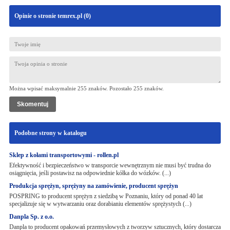
Opinie o stronie temrex.pl (
0
)
Można wpisać maksymalnie 255 znaków. Pozostało
255
znaków.
Podobne strony w katalogu
Sklep z kołami transportowymi - rollen.pl
Efektywność i bezpieczeństwo w transporcie wewnętrznym nie musi być trudna do
osiągnięcia, jeśli postawisz na odpowiednie kółka do wózków. (...)
Produkcja sprężyn, sprężyny na zamówienie, producent sprężyn
POSPRING to producent sprężyn z siedzibą w Poznaniu, który od ponad 40 lat
specjalizuje się w wytwarzaniu oraz dorabianiu elementów sprężystych (...)
Danpla Sp. z o.o.
Danpla to producent opakowań przemysłowych z tworzyw sztucznych, który dostarcza