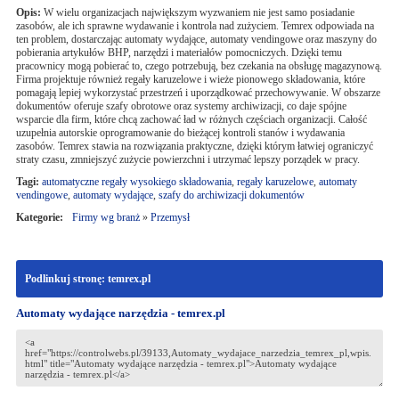
Opis:
W wielu organizacjach największym wyzwaniem nie jest samo posiadanie
zasobów, ale ich sprawne wydawanie i kontrola nad zużyciem. Temrex odpowiada na
ten problem, dostarczając automaty wydające, automaty vendingowe oraz maszyny do
pobierania artykułów BHP, narzędzi i materiałów pomocniczych. Dzięki temu
pracownicy mogą pobierać to, czego potrzebują, bez czekania na obsługę magazynową.
Firma projektuje również regały karuzelowe i wieże pionowego składowania, które
pomagają lepiej wykorzystać przestrzeń i uporządkować przechowywanie. W obszarze
dokumentów oferuje szafy obrotowe oraz systemy archiwizacji, co daje spójne
wsparcie dla firm, które chcą zachować ład w różnych częściach organizacji. Całość
uzupełnia autorskie oprogramowanie do bieżącej kontroli stanów i wydawania
zasobów. Temrex stawia na rozwiązania praktyczne, dzięki którym łatwiej ograniczyć
straty czasu, zmniejszyć zużycie powierzchni i utrzymać lepszy porządek w pracy.
Tagi:
automatyczne regały wysokiego składowania
,
regały karuzelowe
,
automaty
vendingowe
,
automaty wydające
,
szafy do archiwizacji dokumentów
Kategorie:
Firmy wg branż
»
Przemysł
Podlinkuj stronę: temrex.pl
Automaty wydające narzędzia - temrex.pl