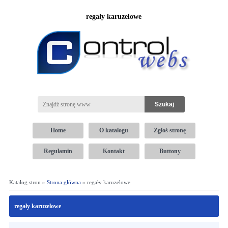
regały karuzelowe
Home
O katalogu
Zgłoś stronę
Regulamin
Kontakt
Buttony
Katalog stron »
Strona główna
» regały karuzelowe
regały karuzelowe