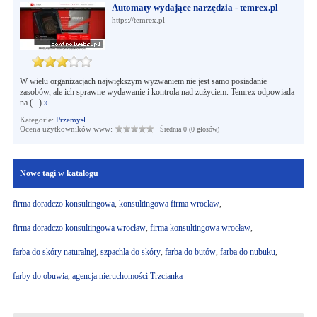
Automaty wydające narzędzia - temrex.pl
https://temrex.pl
W wielu organizacjach największym wyzwaniem nie jest samo posiadanie
zasobów, ale ich sprawne wydawanie i kontrola nad zużyciem. Temrex odpowiada
na (...)
»
Kategorie:
Przemysł
Ocena użytkowników www:
Średnia 0 (0 głosów)
Nowe tagi w katalogu
firma doradczo konsultingowa
,
konsultingowa firma wrocław
,
firma doradczo konsultingowa wrocław
,
firma konsultingowa wrocław
,
farba do skóry naturalnej
,
szpachla do skóry
,
farba do butów
,
farba do nubuku
,
farby do obuwia
,
agencja nieruchomości Trzcianka