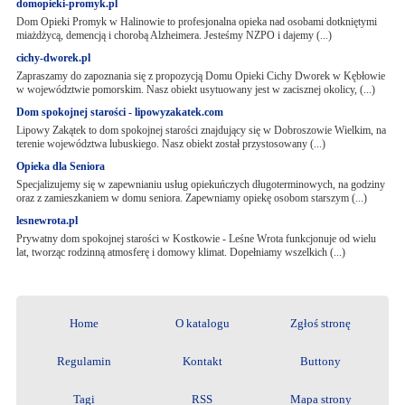
domopieki-promyk.pl
Dom Opieki Promyk w Halinowie to profesjonalna opieka nad osobami dotkniętymi
miażdżycą, demencją i chorobą Alzheimera. Jesteśmy NZPO i dajemy (...)
cichy-dworek.pl
Zapraszamy do zapoznania się z propozycją Domu Opieki Cichy Dworek w Kębłowie
w województwie pomorskim. Nasz obiekt usytuowany jest w zacisznej okolicy, (...)
Dom spokojnej starości - lipowyzakatek.com
Lipowy Zakątek to dom spokojnej starości znajdujący się w Dobroszowie Wielkim, na
terenie województwa lubuskiego. Nasz obiekt został przystosowany (...)
Opieka dla Seniora
Specjalizujemy się w zapewnianiu usług opiekuńczych długoterminowych, na godziny
oraz z zamieszkaniem w domu seniora. Zapewniamy opiekę osobom starszym (...)
lesnewrota.pl
Prywatny dom spokojnej starości w Kostkowie - Leśne Wrota funkcjonuje od wielu
lat, tworząc rodzinną atmosferę i domowy klimat. Dopełniamy wszelkich (...)
Home
O katalogu
Zgłoś stronę
Regulamin
Kontakt
Buttony
Tagi
RSS
Mapa strony