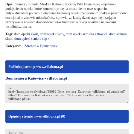
Opis:
Seniorzy z okolic Śląska i Katowic docenią Villa Bona za jej wyjątkowe
podejście do opieki, które koncentruje się na zrozumieniu oraz wsparciu
indywidualnych potrzeb. Połączenie fachowej opieki medycznej z troską o psychiczne i
emocjonalne zdrowie mieszkańców sprawia, że każdy dzień staje się okazją do
przeżywania nowych doświadczeń oraz budowania relacji opartych na szacunku i
współodczuwaniu.
Tagi:
dom opieki śląsk
,
dom opieki tychy
,
dom opieki serniora katowice
,
dom seniora
śląsk
,
dom opieki seniora śląsk
Kategorie:
Zdrowie
»
Domy opieki
Podlinkuj stronę: www.villabona.pl
Dom seniora Katowice - villabona.pl
Opinie o stronie www.villabona.pl (
0
)