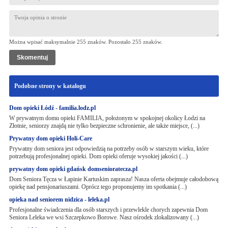
Można wpisać maksymalnie 255 znaków. Pozostało
255
znaków.
Podobne strony w katalogu
Dom opieki Łódź - familia.lodz.pl
W prywatnym domu opieki FAMILIA, położonym w spokojnej okolicy Łodzi na
Złotnie, seniorzy znajdą nie tylko bezpieczne schronienie, ale także miejsce, (...)
Prywatny dom opieki Holi-Care
Prywatny dom seniora jest odpowiedzią na potrzeby osób w starszym wieku, które
potrzebują profesjonalnej opieki. Dom opieki oferuje wysokiej jakości (...)
prywatny dom opieki gdańsk domsenioratecza.pl
Dom Seniora Tęcza w Łapinie Kartuskim zaprasza! Nasza oferta obejmuje całodobową
opiekę nad pensjonariuszami. Oprócz tego proponujemy im spotkania (...)
opieka nad seniorem nidzica - leleka.pl
Profesjonalne świadczenia dla osób starszych i przewlekle chorych zapewnia Dom
Seniora Leleka we wsi Szczepkowo Borowe. Nasz ośrodek zlokalizowany (...)