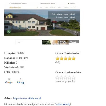
ID wpisu:
39082
Ocena
Controlwebs
:
Dodano:
01.04.2026
Kliknięć:
0
(
5
/
5
)
Wyświetleń:
388
CTR:
0.00%
Ocena użytkowników:
14
1
Średnia 0 (0 głosów)
Adres:
https://www.villabona.pl
(strona nie działa lub występuje inny problem?
zgłoś awarię
)