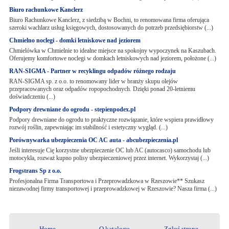
Biuro rachunkowe Kanclerz
Biuro Rachunkowe Kanclerz, z siedzibą w Bochni, to renomowana firma oferująca
szeroki wachlarz usług księgowych, dostosowanych do potrzeb przedsiębiorstw (...)
Chmielno noclegi - domki letniskowe nad jeziorem
Chmielówka w Chmielnie to idealne miejsce na spokojny wypoczynek na Kaszubach.
Oferujemy komfortowe noclegi w domkach letniskowych nad jeziorem, położone (...)
RAN-SIGMA - Partner w recyklingu odpadów różnego rodzaju
RAN-SIGMA sp. z o.o. to renomowany lider w branży skupu olejów
przepracowanych oraz odpadów ropopochodnych. Dzięki ponad 20-letniemu
doświadczeniu (...)
Podpory drewniane do ogrodu - stepienpodex.pl
Podpory drewniane do ogrodu to praktyczne rozwiązanie, które wspiera prawidłowy
rozwój roślin, zapewniając im stabilność i estetyczny wygląd. (...)
Porównywarka ubezpieczenia OC AC auta - abcubezpieczenia.pl
Jeśli interesuje Cię korzystne ubezpieczenie OC lub AC (autocasco) samochodu lub
motocykla, rozważ kupno polisy ubezpieczeniowej przez internet. Wykorzystaj (...)
Frogstrans Sp z o.o.
Profesjonalna Firma Transportowa i Przeprowadzkowa w Rzeszowie** Szukasz
niezawodnej firmy transportowej i przeprowadzkowej w Rzeszowie? Nasza firma (...)
Home
O katalogu
Zgłoś stronę