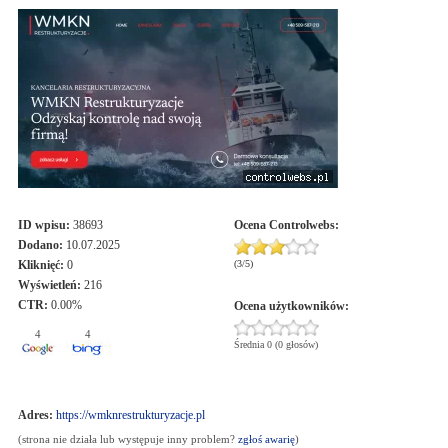
ID wpisu:
38693
Ocena
Controlwebs
:
Dodano:
10.07.2025
Kliknięć:
0
(
3
/
5
)
Wyświetleń:
216
CTR:
0.00%
Ocena użytkowników:
4
4
Średnia 0 (0 głosów)
Adres:
https://wmknrestrukturyzacje.pl
(strona nie działa lub występuje inny problem?
zgłoś awarię
)