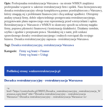
Opis:
Profesjonalna restrukturyzacja Warszawa - na stronie WMKN znajdziesz
profesjonalne wsparcie w zakresie restrukturyzacji firm i spółek. Nasz licencjonowany
doradca restrukturyzacyjny oferuje kompleksową pomoc przedsiębiorcom z Warszawy,
którzy zmagają się z problemami finansowymi i chcą uniknąć upadłości. Oferujemy
analizę sytuacji firmy, dobór odpowiedniego postępowania restrukturyzacyjnego,
przygotowanie planu naprawczego oraz reprezentację przed wierzycielami i sądem.
Restrukturyzacja w Warszawie z WMKN to skuteczny sposób na ochronę majątku
firmy, poprawę płynności finansowej i kontynuację działalności. Działamy rzetelnie,
szybko i zgodnie z przepisami prawa. Skontaktuj się z nami, jeśli szukasz
sprawdzonego doradcy restrukturyzacyjnego i realnych rozwiązań dla swojego
biznesu. Doradca restrukturyzacyjny zaprasza - restrukturyzacja Warszawa.
Tagi:
Doradca restrukturyzacyjny
,
restrukturyzacja Warszawa
Kategorie:
Firmy wg branż
»
Finanse
Firmy wg branż
»
Usługi
Podlinkuj stronę: wmknrestrukturyzacje.pl
Doradca restrukturyzacyjny - restrukturyzacja Warszawa