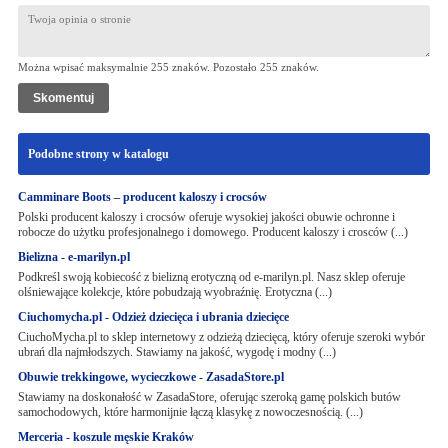
Można wpisać maksymalnie 255 znaków. Pozostało
255
znaków.
Podobne strony w katalogu
Camminare Boots – producent kaloszy i crocsów
Polski producent kaloszy i crocsów oferuje wysokiej jakości obuwie ochronne i
robocze do użytku profesjonalnego i domowego. Producent kaloszy i crosców (...)
Bielizna - e-marilyn.pl
Podkreśl swoją kobiecość z bielizną erotyczną od e-marilyn.pl. Nasz sklep oferuje
olśniewające kolekcje, które pobudzają wyobraźnię. Erotyczna (...)
Ciuchomycha.pl - Odzież dziecięca i ubrania dziecięce
CiuchoMycha.pl to sklep internetowy z odzieżą dziecięcą, który oferuje szeroki wybór
ubrań dla najmłodszych. Stawiamy na jakość, wygodę i modny (...)
Obuwie trekkingowe, wycieczkowe - ZasadaStore.pl
Stawiamy na doskonałość w ZasadaStore, oferując szeroką gamę polskich butów
samochodowych, które harmonijnie łączą klasykę z nowoczesnością. (...)
Merceria - koszule męskie Kraków