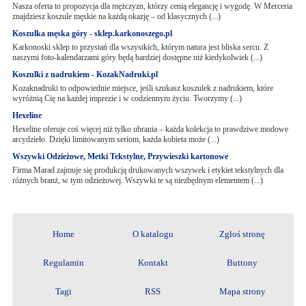
Nasza oferta to propozycja dla mężczyzn, którzy cenią elegancję i wygodę. W Merceria
znajdziesz koszule męskie na każdą okazję – od klasycznych (...)
Koszulka męska góry - sklep.karkonoszego.pl
Karkonoski sklep to przystań dla wszystkich, którym natura jest bliska sercu. Z
naszymi foto-kalendarzami góry będą bardziej dostępne niż kiedykolwiek (...)
Koszulki z nadrukiem - KozakNadruki.pl
Kozaknadruki to odpowiednie miejsce, jeśli szukasz koszulek z nadrukiem, które
wyróżnią Cię na każdej imprezie i w codziennym życiu. Tworzymy (...)
Hexeline
Hexeline oferuje coś więcej niż tylko ubrania – każda kolekcja to prawdziwe modowe
arcydzieło. Dzięki limitowanym seriom, każda kobieta może (...)
Wszywki Odzieżowe, Metki Tekstylne, Przywieszki kartonowe
Firma Marad zajmuje się produkcją drukowanych wszywek i etykiet tekstylnych dla
różnych branż, w tym odzieżowej. Wszywki te są niezbędnym elementem (...)
Home
O katalogu
Zgłoś stronę
Regulamin
Kontakt
Buttony
Tagi
RSS
Mapa strony