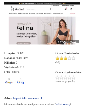
ID wpisu:
38623
Ocena
Controlwebs
:
Dodano:
26.05.2025
Kliknięć:
0
(
3
/
5
)
Wyświetleń:
218
CTR:
0.00%
Ocena użytkowników:
3
3
Średnia 0 (0 głosów)
Adres:
https://bielizna-mimoza.pl
(strona nie działa lub występuje inny problem?
zgłoś awarię
)