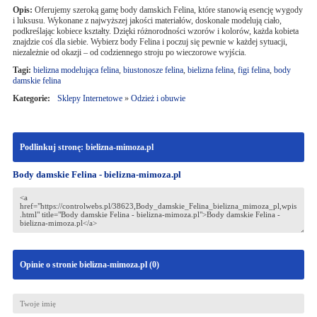
Opis:
Oferujemy szeroką gamę body damskich Felina, które stanowią esencję wygody
i luksusu. Wykonane z najwyższej jakości materiałów, doskonale modelują ciało,
podkreślając kobiece kształty. Dzięki różnorodności wzorów i kolorów, każda kobieta
znajdzie coś dla siebie. Wybierz body Felina i poczuj się pewnie w każdej sytuacji,
niezależnie od okazji – od codziennego stroju po wieczorowe wyjścia.
Tagi:
bielizna modelująca felina
,
biustonosze felina
,
bielizna felina
,
figi felina
,
body
damskie felina
Kategorie:
Sklepy Internetowe
»
Odzież i obuwie
Podlinkuj stronę: bielizna-mimoza.pl
Body damskie Felina - bielizna-mimoza.pl
Opinie o stronie bielizna-mimoza.pl (
0
)