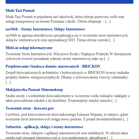
Multi Taxi Poznań
Multi Taxi Poznań to popularna sieć taksówek, która oferuje przewozy osób oraz
usługi transportowe na terenie Poznania i okolic. Oferta obejmuje: - (...)
useWeb - Strony Internetowe, Sklepy Internetowe
useWeb to agencja interaktywna specjalizująca się w tworzeniu stron internetowych,
sklepów internetowych oraz optymalizacji SEO. Firma oferuje szeroki (...)
Mobi-m usługi informatyczne
Tworzenie Stron Internetowych: Kluczowe Kroki i Najlepsze Praktyki W dzisiejszym
cyfrowym świecie posiadanie własnej strony internetowej stało się (...)
Projektowanie i budowa domów murowanych - BRICKON
Zespół doświadczonych architektów i budowniczych w BRICKON tworzy unikalne
projekty domów energooszczędnych. Dbamy o zrównoważony rozwój i minimalny
(...)
Makijażystka Poznań Shinemakeup
Studio urody z wieloletnim doświadczeniem w tworzeniu wielu rodzajów makijaży a
także prowadzenia szkoleń z tej dziedziny. Proponujemy między innymi (...)
Tworzenie stron - luxworx.pro
LuxWorx, pod kierownictwem doświadczonego Łukasza Wojnara, to miejsce, gdzie
tworzenie stron internetowych osiąga nowy poziom. Z ponad dwudziestoletnim (...)
Softnetris - aplikacje, sklepy i strony internetowe
Tworzenie stron, sklepów i aplikacji internetowych oraz mobilnych. W ofercie także
opieka nad stronami internetowymi w tym modernizacje, aktualizacje (...)