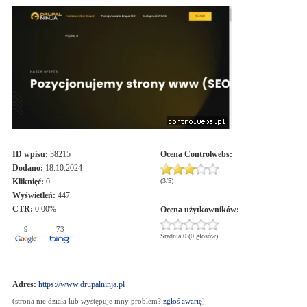
ID wpisu:
38215
Ocena
Controlwebs
:
Dodano:
18.10.2024
Kliknięć:
0
(
3
/
5
)
Wyświetleń:
447
CTR:
0.00%
Ocena użytkowników:
9
73
Średnia 0 (0 głosów)
Adres:
https://www.drupalninja.pl
(strona nie działa lub występuje inny problem?
zgłoś awarię
)