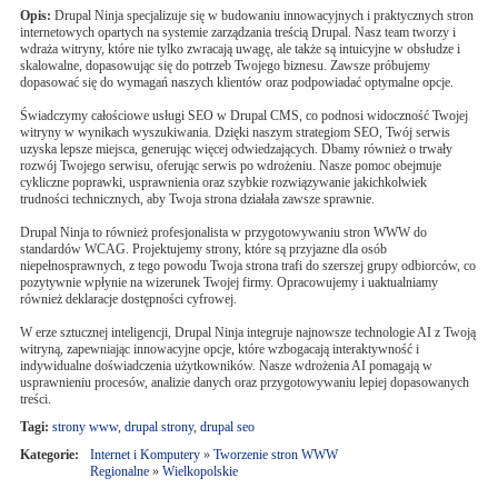
Opis:
Drupal Ninja specjalizuje się w budowaniu innowacyjnych i praktycznych stron
internetowych opartych na systemie zarządzania treścią Drupal. Nasz team tworzy i
wdraża witryny, które nie tylko zwracają uwagę, ale także są intuicyjne w obsłudze i
skalowalne, dopasowując się do potrzeb Twojego biznesu. Zawsze próbujemy
dopasować się do wymagań naszych klientów oraz podpowiadać optymalne opcje.
Świadczymy całościowe usługi SEO w Drupal CMS, co podnosi widoczność Twojej
witryny w wynikach wyszukiwania. Dzięki naszym strategiom SEO, Twój serwis
uzyska lepsze miejsca, generując więcej odwiedzających. Dbamy również o trwały
rozwój Twojego serwisu, oferując serwis po wdrożeniu. Nasze pomoc obejmuje
cykliczne poprawki, usprawnienia oraz szybkie rozwiązywanie jakichkolwiek
trudności technicznych, aby Twoja strona działała zawsze sprawnie.
Drupal Ninja to również profesjonalista w przygotowywaniu stron WWW do
standardów WCAG. Projektujemy strony, które są przyjazne dla osób
niepełnosprawnych, z tego powodu Twoja strona trafi do szerszej grupy odbiorców, co
pozytywnie wpłynie na wizerunek Twojej firmy. Opracowujemy i uaktualniamy
również deklaracje dostępności cyfrowej.
W erze sztucznej inteligencji, Drupal Ninja integruje najnowsze technologie AI z Twoją
witryną, zapewniając innowacyjne opcje, które wzbogacają interaktywność i
indywidualne doświadczenia użytkowników. Nasze wdrożenia AI pomagają w
usprawnieniu procesów, analizie danych oraz przygotowywaniu lepiej dopasowanych
treści.
Tagi:
strony www
,
drupal strony
,
drupal seo
Kategorie:
Internet i Komputery
»
Tworzenie stron WWW
Regionalne
»
Wielkopolskie