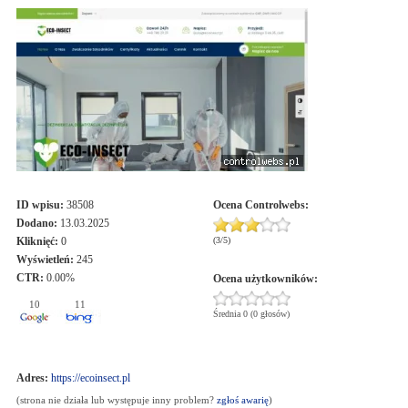
ID wpisu:
38508
Ocena
Controlwebs
:
Dodano:
13.03.2025
Kliknięć:
0
(
3
/
5
)
Wyświetleń:
245
CTR:
0.00%
Ocena użytkowników:
10
11
Średnia 0 (0 głosów)
Adres:
https://ecoinsect.pl
(strona nie działa lub występuje inny problem?
zgłoś awarię
)