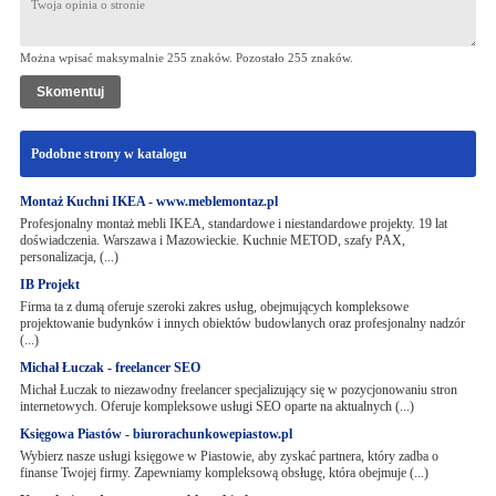
Można wpisać maksymalnie 255 znaków. Pozostało
255
znaków.
Podobne strony w katalogu
Montaż Kuchni IKEA - www.meblemontaz.pl
Profesjonalny montaż mebli IKEA, standardowe i niestandardowe projekty. 19 lat
doświadczenia. Warszawa i Mazowieckie. Kuchnie METOD, szafy PAX,
personalizacja, (...)
IB Projekt
Firma ta z dumą oferuje szeroki zakres usług, obejmujących kompleksowe
projektowanie budynków i innych obiektów budowlanych oraz profesjonalny nadzór
(...)
Michał Łuczak - freelancer SEO
Michał Łuczak to niezawodny freelancer specjalizujący się w pozycjonowaniu stron
internetowych. Oferuje kompleksowe usługi SEO oparte na aktualnych (...)
Księgowa Piastów - biurorachunkowepiastow.pl
Wybierz nasze usługi księgowe w Piastowie, aby zyskać partnera, który zadba o
finanse Twojej firmy. Zapewniamy kompleksową obsługę, która obejmuje (...)