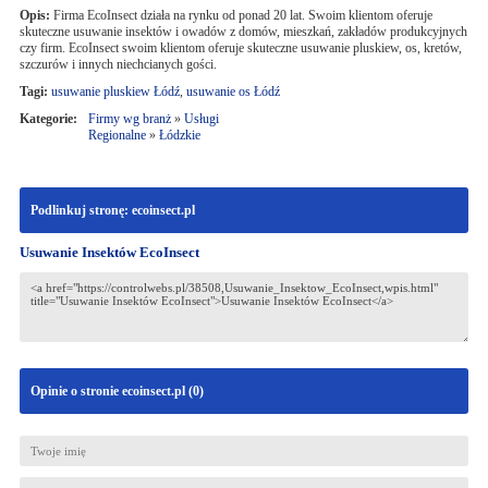
Opis:
Firma EcoInsect działa na rynku od ponad 20 lat. Swoim klientom oferuje
skuteczne usuwanie insektów i owadów z domów, mieszkań, zakładów produkcyjnych
czy firm. EcoInsect swoim klientom oferuje skuteczne usuwanie pluskiew, os, kretów,
szczurów i innych niechcianych gości.
Tagi:
usuwanie pluskiew Łódź
,
usuwanie os Łódź
Kategorie:
Firmy wg branż
»
Usługi
Regionalne
»
Łódzkie
Podlinkuj stronę: ecoinsect.pl
Usuwanie Insektów EcoInsect
Opinie o stronie ecoinsect.pl (
0
)