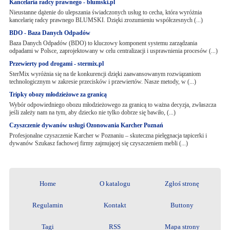
Kancelaria radcy prawnego - blumski.pl
Nieustanne dążenie do ulepszania świadczonych usług to cecha, która wyróżnia
kancelarię radcy prawnego BLUMSKI. Dzięki zrozumieniu współczesnych (...)
BDO - Baza Danych Odpadów
Baza Danych Odpadów (BDO) to kluczowy komponent systemu zarządzania
odpadami w Polsce, zaprojektowany w celu centralizacji i usprawnienia procesów (...)
Przewierty pod drogami - stermix.pl
SterMix wyróżnia się na tle konkurencji dzięki zaawansowanym rozwiązaniom
technologicznym w zakresie przecisków i przewiertów. Nasze metody, w (...)
Tripky obozy młodzieżowe za granicą
Wybór odpowiedniego obozu młodzieżowego za granicą to ważna decyzja, zwłaszcza
jeśli zależy nam na tym, aby dziecko nie tylko dobrze się bawiło, (...)
Czyszczenie dywanów usługi Ozonowania Karcher Poznań
Profesjonalne czyszczenie Karcher w Poznaniu – skuteczna pielęgnacja tapicerki i
dywanów Szukasz fachowej firmy zajmującej się czyszczeniem mebli (...)
Home
O katalogu
Zgłoś stronę
Regulamin
Kontakt
Buttony
Tagi
RSS
Mapa strony