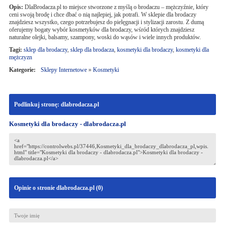
Opis:
DlaBrodacza.pl to miejsce stworzone z myślą o brodaczu – mężczyźnie, który
ceni swoją brodę i chce dbać o nią najlepiej, jak potrafi. W sklepie dla brodaczy
znajdziesz wszystko, czego potrzebujesz do pielęgnacji i stylizacji zarostu. Z dumą
oferujemy bogaty wybór kosmetyków dla brodaczy, wśród których znajdziesz
naturalne olejki, balsamy, szampony, woski do wąsów i wiele innych produktów.
Tagi:
sklep dla brodaczy
,
sklep dla brodacza
,
kosmetyki dla brodaczy
,
kosmetyki dla
mężczyzn
Kategorie:
Sklepy Internetowe
»
Kosmetyki
Podlinkuj stronę: dlabrodacza.pl
Kosmetyki dla brodaczy - dlabrodacza.pl
Opinie o stronie dlabrodacza.pl (
0
)