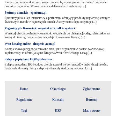
Kasia z Podlasia to sklep ze zdrową żywnością, w którym można znaleźć podlaskie
produkty regionalne. W asortymencie delikatesów znajdują się (...)
Perfumy damskie - eperfumy.pl
Eperfumy.pl to sklep internetowy z perfumami oferujący produkty najbardziej znanych
światowych marek w najniższych cenach. Asortyment sklepu obejmuje (...)
Veganing.pl - Kosmetyki wegańskie i środki czystości
W naszej ofercie posiadamy kosmetyki wegańskie do pielęgnacji całego ciała, takie jak
kremy do twarzy, balsamy do ciała, olejki i masła nawilżające, (...)
avon katalog online - drogeria-avon.pl
Kompleksowa pielęgnacja zarówno ciała, jak i organizmu w postaci wartościowej
suplementacji to oferta, jaką ma Drogeria Avon. Odwiedzając naszą (...)
Sklep z peptydami HQPeptides.com
Sklep z peptydami HQPeptides oferuje szeroki wybór peptydów najwyższej jakości.
Poza rozbudowaną ofertą, sklep wyróżnia się atrakcyjnymi cenami. (...)
Home
O katalogu
Zgłoś stronę
Regulamin
Kontakt
Buttony
Tagi
RSS
Mapa strony