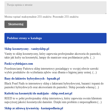
Można wpisać maksymalnie 255 znaków. Pozostało
255
znaków.
Podobne strony w katalogu
Sklep kosmetyczny - vanitysklep.pl
Vanity to sklep kosmetyczny, który zapewnia profesjonalne akcesoria do paznokci,
takie jak kufry na kosmetyki, lampy do manicure oraz pochłaniacze pyłu. (...)
Paski-wybielajace.com
Przedstawiamy Państwu sklep internetowy posiadający w swojej ofercie szeroki
wybór produktów do wybielania zębów oraz dbania o higienę jamy ustnej. (...)
Bazy do lakierów hybrydowych - bpnails.pl
Black Pearl Nails to internetowy sklep z lakierami hybrydowymi, bazami i topami do
paznokci hybrydowych oraz akcesoriami do paznokci. Sklep posiada własną (...)
Kuferki na kosmetyki do makijażu - sklep.reed.net.pl
REED to w pełni profesjonalny sklep internetowy, który zapewnia swoim klientom
najwyższej jakości kosmetyczki damskie. Dzięki nim problem z nieporządkiem (...)
Sklep ze zdrową żywnością - kasiazpodlasia.pl