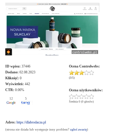
ID wpisu:
37446
Ocena
Controlwebs
:
Dodano:
02.08.2023
Kliknięć:
0
(
3
/
5
)
Wyświetleń:
442
CTR:
0.00%
Ocena użytkowników:
12
5
Średnia 0 (0 głosów)
Adres:
https://dlabrodacza.pl
(strona nie działa lub występuje inny problem?
zgłoś awarię
)