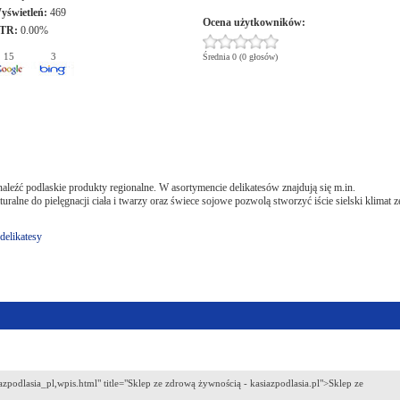
yświetleń:
469
Ocena użytkowników:
TR:
0.00%
15
3
Średnia 0 (0 głosów)
leźć podlaskie produkty regionalne. W asortymencie delikatesów znajdują się m.in.
ralne do pielęgnacji ciała i twarzy oraz świece sojowe pozwolą stworzyć iście sielski klimat z
 delikatesy