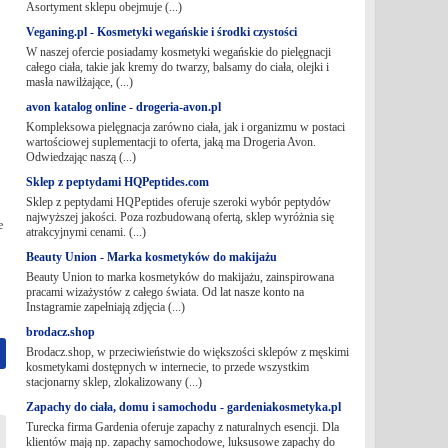
Asortyment sklepu obejmuje (...)
Veganing.pl - Kosmetyki wegańskie i środki czystości
W naszej ofercie posiadamy kosmetyki wegańskie do pielęgnacji
całego ciała, takie jak kremy do twarzy, balsamy do ciała, olejki i
masła nawilżające, (...)
avon katalog online - drogeria-avon.pl
Kompleksowa pielęgnacja zarówno ciała, jak i organizmu w postaci
wartościowej suplementacji to oferta, jaką ma Drogeria Avon.
Odwiedzając naszą (...)
Sklep z peptydami HQPeptides.com
Sklep z peptydami HQPeptides oferuje szeroki wybór peptydów
najwyższej jakości. Poza rozbudowaną ofertą, sklep wyróżnia się
e
atrakcyjnymi cenami. (...)
Beauty Union - Marka kosmetyków do makijażu
Beauty Union to marka kosmetyków do makijażu, zainspirowana
pracami wizażystów z całego świata. Od lat nasze konto na
Instagramie zapełniają zdjęcia (...)
brodacz.shop
Brodacz.shop, w przeciwieństwie do większości sklepów z męskimi
kosmetykami dostępnych w internecie, to przede wszystkim
stacjonarny sklep, zlokalizowany (...)
Zapachy do ciała, domu i samochodu - gardeniakosmetyka.pl
Turecka firma Gardenia oferuje zapachy z naturalnych esencji. Dla
klientów mają np. zapachy samochodowe, luksusowe zapachy do