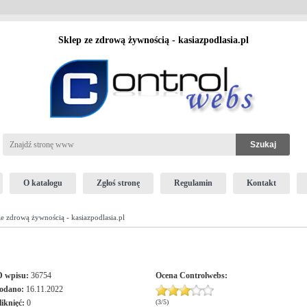
Sklep ze zdrową żywnością - kasiazpodlasia.pl
O katalogu
Zgłoś stronę
Regulamin
Kontakt
e zdrową żywnością - kasiazpodlasia.pl
D wpisu:
36754
Ocena
Controlwebs
:
odano:
16.11.2022
liknięć:
0
(
3
/
5
)