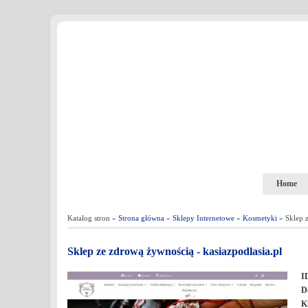
Home
Katalog stron »
Strona główna
»
Sklepy Internetowe
»
Kosmetyki
» Sklep z
Sklep ze zdrową żywnością - kasiazpodlasia.pl
I
D
K