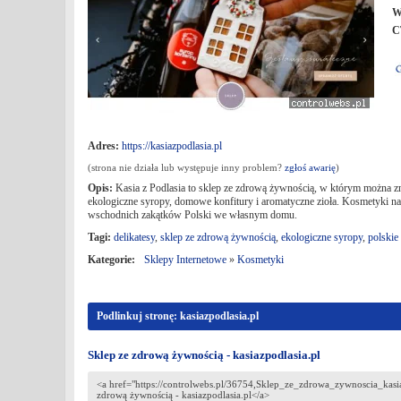
W
C
Adres:
https://kasiazpodlasia.pl
(strona nie działa lub występuje inny problem?
zgłoś awarię
)
Opis:
Kasia z Podlasia to sklep ze zdrową żywnością, w którym można zna
ekologiczne syropy, domowe konfitury i aromatyczne zioła. Kosmetyki natu
wschodnich zakątków Polski we własnym domu.
Tagi:
delikatesy
,
sklep ze zdrową żywnością
,
ekologiczne syropy
,
polskie
Kategorie:
Sklepy Internetowe
»
Kosmetyki
Podlinkuj stronę: kasiazpodlasia.pl
Sklep ze zdrową żywnością - kasiazpodlasia.pl