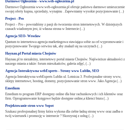
Darmowe Ogłoszenia - www.web-ogłoszenia.pl
Darmowe Ogłoszenia www.web-ogłoszenia.pl oferuje państwu darmowe umieszczenie
swojej oferty kupna, sprzedaży, wynajmu . Zapewniamy wysokie pozycjonowanie (...)
Project - Pro
Project – Pro - powstaliśmy z pasji do tworzenia stron internetowych. W dzisiejszych
czasach wiadomym jest, iż własna strona w Internecie (...)
Agencja SEO- Wrocław
Qantum to internetowa agencja marketingowa stawiająca sobie za cel wypromowanie i
pozycjonowanie Twojego serwisu tak, aby znalazł się na szczytach (...)
Haynau.pl Portal miasta Chojnów
Haynau.pl to niezależny, internetowy portal miasta Chojnów. Najświeższe aktualności z
naszego miasta a także: forum mieszkańców, galeria zdjęć, (...)
Agencja Interaktywna webExperts - Strony www Lublin, SEO
Agencja Interaktywna webExperts Lublin ul. Lotnicza 3. Profesjonalne strony www,
sklepy internetowe, hosting, domeny, pozycjonowanie stron www. Jako Agencja (...)
Emedium
Emedium to program ERP dostępny online dla biur rachunkowych i ich klientów oraz
firm. Oprogramowanie księgowe będzie dostępne online,a klienci biura (...)
Projektowanie stron www Sopot
Szukasz profesjonalnej firmy która wykona dla ciebie ładną stronę www oraz zadba o
twój wizerunek i promocję w internecie ? Skorzystaj z usług (...)