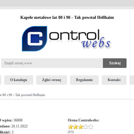
Kapele metalowe lat 80 i 90 - Tak powstał Hellhaim
O katalogu
Zgłoś stronę
Regulamin
Kontakt
t 80 i 90 - Tak powstał Hellhaim
D wpisu:
36808
Ocena
Controlwebs
:
odano:
26.11.2022
liknięć:
3
(
3
/
5
)