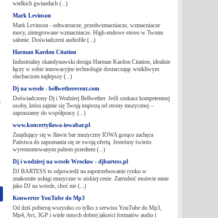
wielkich gwiazdach (...)
Mark Levinson
Mark Levinson - odtwarzacze, przedwzmacniacze, wzmacniacze
mocy, zintegrowane wzmacniacze. High-endowe stereo w Twoim
salonie. Doświadczeni audiofile (...)
Harman Kardon Citation
Industrialny skandynawski design Harman Kardon Citation, idealnie
łączy w sobie innowacyjne technologie dostarczając wnikliwym
słuchaczom najlepszy (...)
Dj na wesele - bellwetherevent.com
Doświadczony Dj i Wodzirej Bellwether. Jeśli szukasz kompetentnej
e
osoby, która zajmie się Twoją imprezą od strony muzycznej –
zapraszamy do współpracy. (...)
www.koncertyilawa-iowabar.pl
Znajdujący się w Iławie bar muzyczny IOWA gorąco zachęca
Państwa do zapoznania się ze swoją ofertą. Jesteśmy świeżo
wyremontowanym pubem przedtem (...)
Dj i wodzirej na wesele Wrocław - djbartess.pl
DJ BARTESS to odpowiedź na zapotrzebowanie rynku w
znakomite usługi muzyczne w niskiej cenie. Zatrudnić możecie mnie
jako DJ na wesele, choć nie (...)
Konwerter YouTube do Mp3
Od dziś pobieraj wszystko co tylko z serwisu YouTube do Mp3,
Mp4, Avi, 3GP i wiele innych dobrej jakości formatów audio i