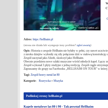
W
C
Adres:
https://hellhaim.pl
(strona nie działa lub występuje inny problem?
zgłoś awarię
)
Opis:
Historia o zespole Hellhaim nie byłaby w pełni, czy nawet uczciwi
z mroku dziejów wyłoniły się siły połączone dziś w stalową konstrukcję s
Zespół zaczynał jako Alioth, skończył jako Hellhaim.
Obecnie przedziera nowe szlaki muzyczne wśród młodych kapel. Łączy ze
Zespół wykonał 3 płyty studyjne z jedną reedycją. Zespół ciągle otrzym
Zapraszamy do grupy na Facebooku „HELLHAIM ON TOUR” w której spraw
Tagi:
Zespół heavy metal lat 80
Kategorie:
Rozrywka
»
Muzyka
Podlinkuj stronę: hellhaim.pl
Kapele metalowe lat 80 i 90 - Tak powstał Hellhaim