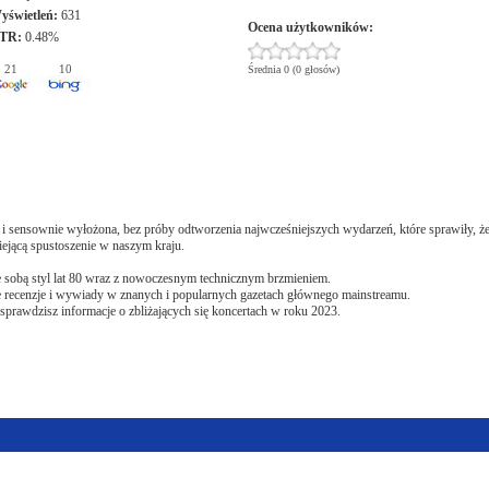
yświetleń:
631
Ocena użytkowników:
TR:
0.48%
21
10
Średnia 0 (0 głosów)
e i sensownie wyłożona, bez próby odtworzenia najwcześniejszych wydarzeń, które sprawiły, ż
iejącą spustoszenie w naszym kraju.
 sobą styl lat 80 wraz z nowoczesnym technicznym brzmieniem.
uje recenzje i wywiady w znanych i popularnych gazetach głównego mainstreamu.
dzisz informacje o zbliżających się koncertach w roku 2023.