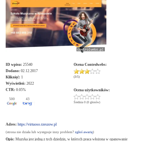
ID wpisu:
25540
Ocena
Controlwebs
:
Dodano:
02.12.2017
Kliknięć:
1
(
3
/
5
)
Wyświetleń:
2022
CTR:
0.05%
Ocena użytkowników:
500
43
Średnia 0 (0 głosów)
Adres:
https://virtuoso.rzeszow.pl
(strona nie działa lub występuje inny problem?
zgłoś awarię
)
Opis:
Muzyka jest jedną z tych dziedzin, w których praca włożona w opanowanie