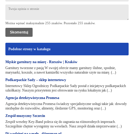
Można wpisać maksymalnie 255 znaków. Pozostało
255
znaków.
Podobne strony w katalogu
Męskie garnitury na miarę - Rzeszów | Kraków
Garnitury tworzone z pasją W swojej ofercie mamy garnitury ślubne, spodnie,
marynarki, koszule, a nawet kamizelki wszystko naturalnie szyte na miarę. (...)
Podkarpackie Sady – sklep internetowy
Internetowy Sklep Ogrodniczy Podkarpackie Sady postał z inicjatywy podkarpackich
szkółkarzy. Naszym priorytetem jest oferowanie na rynku lokalnym jak (...)
Agencja detektywistyczna Promesa
Agencja detektywistyczna Promesa świadczy specjalistyczne usługi takie jak: dowody
niezbędne do rozwodów, alimenty, śledzenie GPS, monitoring oraz (...)
Zespół muzyczny Szczecin
Zespół weselny Key-Band poleca się do zagrania na różnorodnych imprezach.
Szczególnie chętnie wystąpimy na weselach. Nasz zespół działa nieprzerwanie (...)
Dj wodzirej na wesele - djjerzman.pl