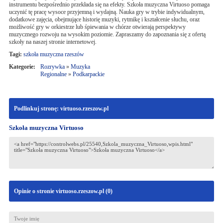
instrumentu bezpośrednio przekłada się na efekty. Szkoła muzyczna Virtuoso pomaga
uczynić tę pracę wysoce przyjemną i wydajną. Nauka gry w trybie indywidualnym,
dodatkowe zajęcia, obejmujące historię muzyki, rytmikę i kształcenie słuchu, oraz
możliwość gry w orkiestrze lub śpiewania w chórze otwierają perspektywy
muzycznego rozwoju na wysokim poziomie. Zapraszamy do zapoznania się z ofertą
szkoły na naszej stronie internetowej.
Tagi:
szkoła muzyczna rzeszów
Kategorie:
Rozrywka
»
Muzyka
Regionalne
»
Podkarpackie
Podlinkuj stronę: virtuoso.rzeszow.pl
Szkoła muzyczna Virtuoso
Opinie o stronie virtuoso.rzeszow.pl (
0
)