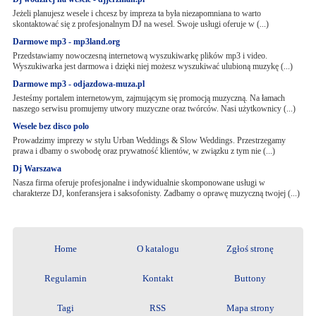
Jeżeli planujesz wesele i chcesz by impreza ta była niezapomniana to warto
skontaktować się z profesjonalnym DJ na wesel. Swoje usługi oferuje w (...)
Darmowe mp3 - mp3land.org
Przedstawiamy nowoczesną internetową wyszukiwarkę plików mp3 i video.
Wyszukiwarka jest darmowa i dzięki niej możesz wyszukiwać ulubioną muzykę (...)
Darmowe mp3 - odjazdowa-muza.pl
Jesteśmy portalem internetowym, zajmującym się promocją muzyczną. Na łamach
naszego serwisu promujemy utwory muzyczne oraz twórców. Nasi użytkownicy (...)
Wesele bez disco polo
Prowadzimy imprezy w stylu Urban Weddings & Slow Weddings. Przestrzegamy
prawa i dbamy o swobodę oraz prywatność klientów, w związku z tym nie (...)
Dj Warszawa
Nasza firma oferuje profesjonalne i indywidualnie skomponowane usługi w
charakterze DJ, konferansjera i saksofonisty. Zadbamy o oprawę muzyczną twojej (...)
Home
O katalogu
Zgłoś stronę
Regulamin
Kontakt
Buttony
Tagi
RSS
Mapa strony