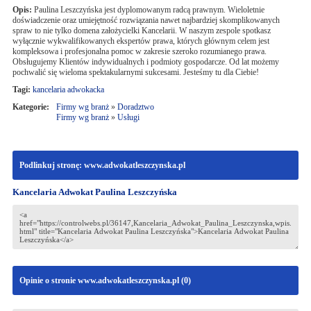
Opis:
Paulina Leszczyńska jest dyplomowanym radcą prawnym. Wieloletnie
doświadczenie oraz umiejętność rozwiązania nawet najbardziej skomplikowanych
spraw to nie tylko domena założycielki Kancelarii. W naszym zespole spotkasz
wyłącznie wykwalifikowanych ekspertów prawa, których głównym celem jest
kompleksowa i profesjonalna pomoc w zakresie szeroko rozumianego prawa.
Obsługujemy Klientów indywidualnych i podmioty gospodarcze. Od lat możemy
pochwalić się wieloma spektakularnymi sukcesami. Jesteśmy tu dla Ciebie!
Tagi:
kancelaria adwokacka
Kategorie:
Firmy wg branż
»
Doradztwo
Firmy wg branż
»
Usługi
Podlinkuj stronę: www.adwokatleszczynska.pl
Kancelaria Adwokat Paulina Leszczyńska
Opinie o stronie www.adwokatleszczynska.pl (
0
)