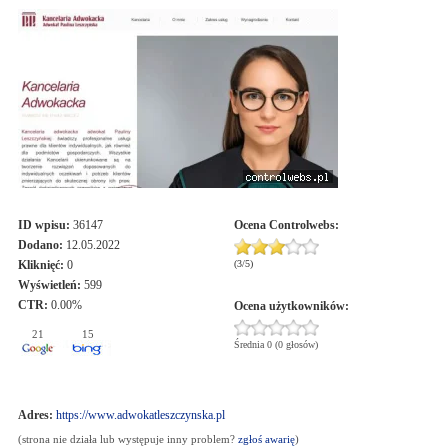
ID wpisu:
36147
Ocena
Controlwebs
:
Dodano:
12.05.2022
Kliknięć:
0
(
3
/
5
)
Wyświetleń:
599
CTR:
0.00%
Ocena użytkowników:
21
15
Średnia 0 (0 głosów)
Adres:
https://www.adwokatleszczynska.pl
(strona nie działa lub występuje inny problem?
zgłoś awarię
)