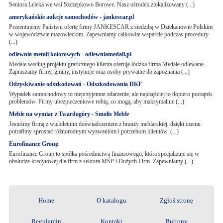
Seniora Leleka we wsi Szczepkowo Borowe. Nasz ośrodek zlokalizowany (...)
amerykańskie aukcje samochodów - jankescar.pl
Prezentujemy Państwu ofertę firmy JANKESCAR z siedzibą w Dziekanowie Polskim
w województwie mazowieckim. Zapewniamy całkowite wsparcie podczas procedury
(...)
odlewnia metali kolorowych - odlewniamedali.pl
Medale według projektu graficznego klienta oferuje łódzka firma Medale odlewane.
Zapraszamy firmy, gminy, instytucje oraz osoby prywatne do zapoznania (...)
Odzyskiwanie odszkodowań - Odszkodowania DKF
Wypadek samochodowy to nieprzyjemne zdarzenie, ale najczęściej to dopiero początek
problemów. Firmy ubezpieczeniowe robią, co mogą, aby maksymalnie (...)
Meble na wymiar z Twardogóry - Smolis Meble
Jesteśmy firmą z wieloletnim doświadczeniem z branży meblarskiej, dzięki czemu
potrafimy sprostać różnorodnym wyzwaniom i potrzebom klientów. (...)
Eurofinance Group
Eurofinance Group to spółka pośrednictwa finansowego, która specjalizuje się w
obsłudze kredytowej dla firm z sektora MŚP i Dużych Firm. Zapewniamy (...)
Home
O katalogu
Zgłoś stronę
Regulamin
Kontakt
Buttony