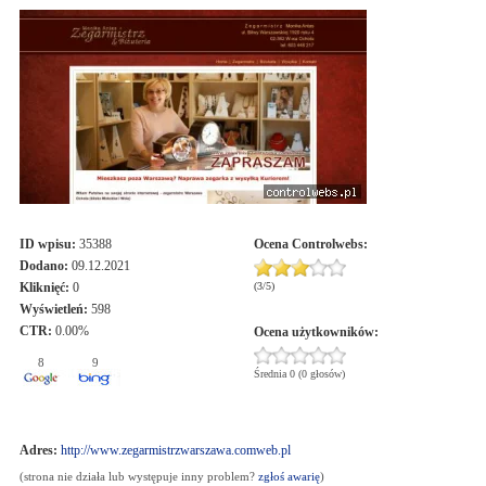
ID wpisu:
35388
Ocena
Controlwebs
:
Dodano:
09.12.2021
Kliknięć:
0
(
3
/
5
)
Wyświetleń:
598
CTR:
0.00%
Ocena użytkowników:
8
9
Średnia 0 (0 głosów)
Adres:
http://www.zegarmistrzwarszawa.comweb.pl
(strona nie działa lub występuje inny problem?
zgłoś awarię
)