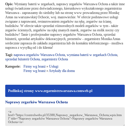
Opis:
Wymiany baterii w zegarkach, naprawy zegarków Warszawa Ochota a także inne
usługi świadczone przez doświadczonego, kierunkowo wykształconego zegarmistrza
Warszawa - zapraszamy do siedziby lub na stronę www prowadzoną przez Monikę
Antas na warszawskiej Ochocie, woj. mazowieckie. W ofercie podstawowe usługi
związane z naprawami, restaurowaniem zegarków na rękę, zegarów na ścianę,
budzików. W ofercie także sprzedaż różnorodnych modeli zegarków w tym - także
zegarów ściennych, zegarków na rękę znanych marek, zegarów na stolik nocny czy
budzików! Tanie i profesjonalne naprawy zegarków Warszawa Ochota, sprzedaż
biżuterii, sprzedaż artykułów dekoracyjnych, prezentów - zegarmistrz Monika Antas
serdecznie zaprasza do zakładu zegarmistrza lub do kontaktu telefonicznego - możliwa
naprawa z wysyłką od i do klienta!
Tagi:
naprawa zegarków Warszawa Ochota
,
wymiana baterii w zegarkach Ochota
,
sprzedaż biżuterii Ochota
,
zegarmistrz Ochota
Kategorie:
Firmy wg branż
»
Usługi
Firmy wg branż
»
Artykuły dla domu
Podlinkuj stronę: www.zegarmistrzwarszawa.comweb.pl
Naprawy zegarków Warszawa Ochota