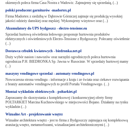
okiennych poleca firma Casa Nostra z Wadowic. Zajmujemy się sprzedażą, (...)
polski producent garniturów -madortex.pl
Firma Madortex z siedzibą w Dąbrowie Górniczej zajmuje się produkcją wysokiej
jakości odzieży damskiej oraz męskiej. Wykonujemy wizytowe oraz (...)
Akumulatory do UPS bydgoszcz - electro-tensione.eu
Sprzedaż hurtową oświetlenia ledowego proponuje hurtownia produktów
elektrycznych i oświetleniowych Electro-Tensione z Bydgoszczy. Polecamy oświetlenie
(...)
Dostawca cebulek kwiatowych - biedronka.net.pl
Duży wybór nasion i nawozów oraz narzędzi ogrodniczych poleca hurtownia
ogrodnicza P.H. BIEDRONKA Sp. Jawna w Rusocinie. W sprzedaży hurtowej mamy
(...)
maszyny vendingowe sprzedaż - automaty-vendingowe.pl
Nowoczesna strona vendingu - informacje z kraju i ze świata oraz ciekawe rozwiązania
z branży automatów vendingowych to profil Portalu Vendingowego. (...)
Montaż wykładzin obiektowych - poltarkiet.pl
Zapraszamy do skorzystania z kompleksowej i konkurencyjnej oferty firmy
POLTARKIET Marcina Kuchnowskiego w miejscowości Bojano. Działamy na rynku
wykladzin (...)
Wizualne Art - projektowanie wnętrz
Wizualne architektura wnętrz - jest to firma z Bydgoszczy zajmująca się kompleksową
aranżacją wnętrz, metamorfozami, wizualizacjami architektonicznymi (...)