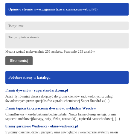
Opinie o stronie www.zegarmistrzwarszawa.comweb.pl (
0
)
Można wpisać maksymalnie 255 znaków. Pozostało
255
znaków.
Podobne strony w katalogu
Pranie dywanów - superstandard.com.pl
Jeżeli Ty również chcesz dołączyć do grona klientów zadowolonych z usług
świadczonych przez specjalistów z pralni chemicznej Super Standrd z (...)
Pranie tapicerki, czyszczenie dywanów, wykładzin Wrocław
ChemBusters - każda bakteria będzie zabita! Nasza firma oferuje usługi: pranie
tapicerki meblowej(kanapy, sofy, łóżka, narożniki) , tapicerki samochodowej, (...)
bramy garażowe Wadowice - okna-wadowice.pl
Systemy okienne, drzwi, parapety oraz zewnętrzne i wewnętrzne systemy osłon