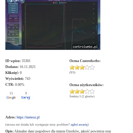
ID wpisu:
35301
Ocena
Controlwebs
:
Dodano:
16.11.2021
Kliknięć:
0
(
3
/
5
)
Wyświetleń:
743
CTR:
0.00%
Ocena użytkowników:
15
9
Średnia 3 (2 głosów)
Adres:
https://meteoz.pl
(strona nie działa lub występuje inny problem?
zgłoś awarię
)
Opis:
Aktualne dane pogodowe dla miasta Ozorków, jakość powietrza oraz