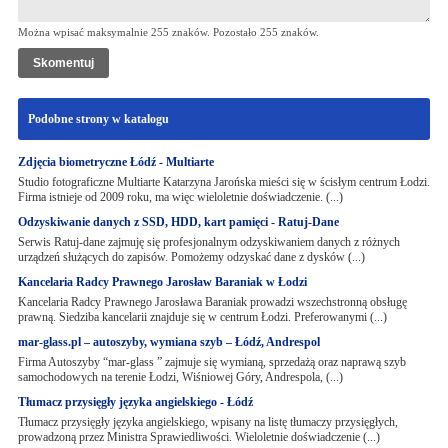
Można wpisać maksymalnie 255 znaków. Pozostało
255
znaków.
Podobne strony w katalogu
Zdjęcia biometryczne Łódź - Multiarte
Studio fotograficzne Multiarte Katarzyna Jarońska mieści się w ścisłym centrum Łodzi.
Firma istnieje od 2009 roku, ma więc wieloletnie doświadczenie. (...)
Odzyskiwanie danych z SSD, HDD, kart pamięci - Ratuj-Dane
Serwis Ratuj-dane zajmuję się profesjonalnym odzyskiwaniem danych z różnych
urządzeń służących do zapisów. Pomożemy odzyskać dane z dysków (...)
Kancelaria Radcy Prawnego Jarosław Baraniak w Łodzi
Kancelaria Radcy Prawnego Jarosława Baraniak prowadzi wszechstronną obsługę
prawną. Siedziba kancelarii znajduje się w centrum Łodzi. Preferowanymi (...)
mar-glass.pl – autoszyby, wymiana szyb – Łódź, Andrespol
Firma Autoszyby “mar-glass ” zajmuje się wymianą, sprzedażą oraz naprawą szyb
samochodowych na terenie Łodzi, Wiśniowej Góry, Andrespola, (...)
Tłumacz przysięgły języka angielskiego - Łódź
Tłumacz przysięgły języka angielskiego, wpisany na listę tłumaczy przysięgłych,
prowadzoną przez Ministra Sprawiedliwości. Wieloletnie doświadczenie (...)