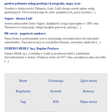
geodeta pabianice usługi geodezja i kartografia, mapy, tycze
Geodeta w miejscowości Pabianice, Łask, Łódź oferuje szeroki zakres usług
geodezyjnych. Od tworzenia map do celów projektowych, przez tyczenia (...)
Seguro - ślusarz Łódź
Jestem założycielem firmy Seguro, działalność swoją rozpocząłem w 1991 roku.
Ślusarstwo to moja pasja, odkąd zacząłem pracować, pracuję (...)
BK serwis - pogotowie zamkowe
Nasza firma to profesjonalny serwis awaryjnego otwierania drzwi do mieszkań i
samochodów. Nasi pracownicy to wyszkoleni ślusarze, otwieramy zamki bez (...)
FAMERO MEBLE Sp.j. Bogdan Przybysz
Famero Meble sp.j. z siedzibą w Łodzi to producent mebli z wieloletnim
doświadczeniem w branży. Działa na rynku od 1977 roku- początkowo jako niewielki
(...)
Home
O katalogu
Zgłoś stronę
Regulamin
Kontakt
Buttony
Tagi
RSS
Mapa strony