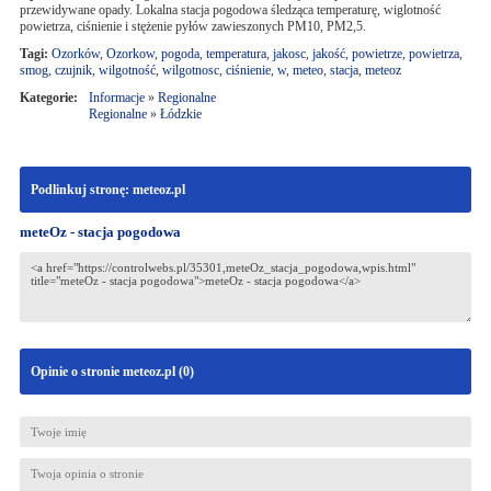
przewidywane opady. Lokalna stacja pogodowa śledząca temperaturę, wiglotność
powietrza, ciśnienie i stężenie pyłów zawieszonych PM10, PM2,5.
Tagi:
Ozorków
,
Ozorkow
,
pogoda
,
temperatura
,
jakosc
,
jakość
,
powietrze
,
powietrza
,
smog
,
czujnik
,
wilgotność
,
wilgotnosc
,
ciśnienie
,
w
,
meteo
,
stacja
,
meteoz
Kategorie:
Informacje
»
Regionalne
Regionalne
»
Łódzkie
Podlinkuj stronę: meteoz.pl
meteOz - stacja pogodowa
Opinie o stronie meteoz.pl (
0
)