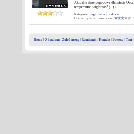
Aktualne dane pogodowe dla miasta Ozork
temperaturę, wiglotność (...)
»
Kategorie:
Regionalne
|
Łódzkie
Ocena użytkowników www:
Śr
Home
|
O katalogu
|
Zgłoś stronę
|
Regulamin
|
Kontakt
|
Buttony
|
Tagi