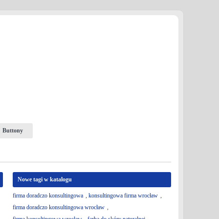
Buttony
Nowe tagi w katalogu
firma doradczo konsultingowa
,
konsultingowa firma wrocław
,
firma doradczo konsultingowa wrocław
,