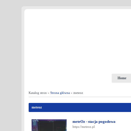
Home
Katalog stron »
Strona główna
» meteoz
meteoz
meteOz - stacja pogodowa
https://meteoz.pl