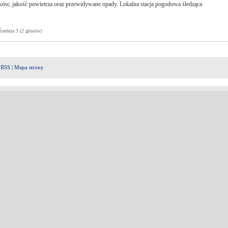
ów, jakość powietrza oraz przewidywane opady. Lokalna stacja pogodowa śledząca
ednia 3 (2 głosów)
|
RSS
|
Mapa strony