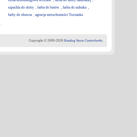
firma konsultingowa wrocław
,
farba do skóry naturalnej
,
szpachla do skóry
,
farba do butów
,
farba do nubuku
,
farby do obuwia
,
agencja nieruchomości Trzcianka
Copyright © 2009-2026
Katalog Stron Controlwebs