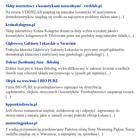
Sklep internetowy z kosmetykami naturalnymi - verdelab.pl
Na stronie VERDELAB znajdują się naturalne kosmetyki. W asortymencie
dermokosmetyków znajdują się środki na najczęstsze problemy skórne takie (...)
krainakolagenu.pl
Sklep internetowy Kraina Kolagenu dostarcza duży wybór wysokiej jakości
kosmetyków kolagenowych. Oferowane przez nas produkty mają naturalne składu (...)
Głąbowscy Gabinety Lekarskie w Szczecinie
Praktyka lekarska Głąbowscy Gabinety Lekarskie to prywatny zespół gabinetów
dermatologii klinicznej i estetycznej oraz ginekologii i ginekologii (...)
Doktor Bartłomiej Juza - flebolog
Doktor Juza jest to lekarz flebolog, wykwalifikowany w zakresie leczenia wszelkich
chorób oraz schorzeń układu naczyniowego w sposób jak najmniej (...)
Olejek na trawienie I BIO PURE
Firma BIO-PURE to przedsiębiorstwo zajmujące się dystrybucją
suplementów, olejków eterycznych i kosmetyków. Przedsiębiorstwo zaopatruje swoich
(...)
hppunktzdrowia.pl
Jeśli chcesz rozmasować mięśnie, zrelaksować się i odprężyć, zapraszamy do
skorzystania z masaży, jakie w ramach swojej praktyki oferuje Łukasz (...)
mentoringpiekna.pl
Z wielką przyjemnością przedstawiamy Państwu ofertę firmy Mentoring Piękna. Nasza
siedziba znajduje się w Warszawie, a zajmujemy się sprzedażą (...)