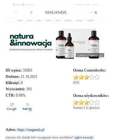
ID wpisu:
35063
Ocena
Controlwebs
:
Dodano:
21.10.2021
Kliknięć:
0
(
3
/
5
)
Wyświetleń:
595
CTR:
0.00%
Ocena użytkowników:
12
5
Średnia 3 (2 głosów)
Adres:
https://maganda.pl
(strona nie działa lub występuje inny problem?
zgłoś awarię
)