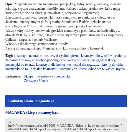
Opis:
Maganda po filipińsku oznacza "przepiękny, ładny, uroczy, zadbany, świetny".
Kierując się tym znaczeniem, umożliwiamy Państwu zakup produktów, które mają
korzystny wpływ na skórę, jej nawilżanie, odżywianie i regenerację.
Znajdziecie tu zarówno kosmetyki marek cenionych na rynku za skuteczność w
działaniu, między innymi duńską markę Scandinavia Biolabs, włoską markę
trychologiczną MonRin, Aromase z Tajwanu, jak i polską Cannamea.
Waszą skórę ucieszy stosowanie greckich naturalnych produktów na bazie oliwy z
oliwek VOL by Vis Olivae, a także specjalistycznych produktów do rąk i stóp marek
Callusan, Imperial Feet lub Mellicare.
Wszystko dla dobrego samopoczucia i urody.
Zajrzyj do naszego sklepu Maganada.pl i kup swój ulubiony kosmetyk.
Tagi:
kosmetyki naturalne
,
kosmetyki trychologiczne
,
kosmetyki do włosów
,
produkty
na porost włosów
,
kosmetyki podologiczne
,
kremy w piance
,
pielęgnacja skóry
,
kosmetyki do twarzy
,
kosmetyki dla kobiet
,
kosmetyki dla mężczyzn
,
kremy do ciała
,
kosmetyki do rąk
,
włoskie kosmetyki
,
szampony w kostce
,
odżywka w kostce
,
mydła
Kategorie:
Sklepy Internetowe
»
Kosmetyki
Zdrowie
»
Uroda
Podlinkuj stronę: maganda.pl
MAGANDA Sklep z kosmetykami