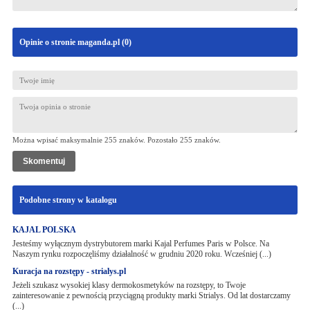
Opinie o stronie maganda.pl (
0
)
Można wpisać maksymalnie 255 znaków. Pozostało
255
znaków.
Podobne strony w katalogu
KAJAL POLSKA
Jesteśmy wyłącznym dystrybutorem marki Kajal Perfumes Paris w Polsce. Na
Naszym rynku rozpoczęliśmy działalność w grudniu 2020 roku. Wcześniej (...)
Kuracja na rozstępy - strialys.pl
Jeżeli szukasz wysokiej klasy dermokosmetyków na rozstępy, to Twoje
zainteresowanie z pewnością przyciągną produkty marki Strialys. Od lat dostarczamy
(...)