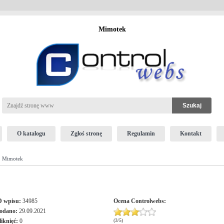
Mimotek
O katalogu
Zgłoś stronę
Regulamin
Kontakt
 Mimotek
D wpisu:
34985
Ocena
Controlwebs
:
odano:
29.09.2021
liknięć:
0
(
3
/
5
)