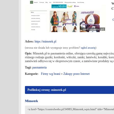
W
C
Adres:
https://mimotek.pl
(strona nie działa lub występuje inny problem?
zgłoś awarię
)
Opis:
Mimotek.pl to pasmanteria online, oferująca szeroką gamę najwyższ
różnego rodzaju guziki, kordonki, włóczki, zamki, lamówki, koraliki, koron
zamówień odbywa się w ekspresowym czasie, a zamówione produkty są od
Tagi:
pasmanteria
Kategorie:
Firmy wg branż
»
Zakupy przez Internet
Podlinkuj stronę: mimotek.pl
Mimotek