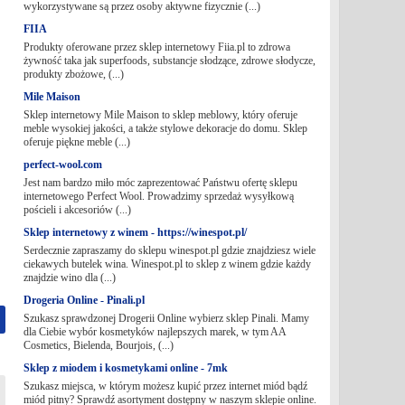
wykorzystywane są przez osoby aktywne fizycznie (...)
FIIA
Produkty oferowane przez sklep internetowy Fiia.pl to zdrowa
żywność taka jak superfoods, substancje słodzące, zdrowe słodycze,
produkty zbożowe, (...)
Mile Maison
Sklep internetowy Mile Maison to sklep meblowy, który oferuje
meble wysokiej jakości, a także stylowe dekoracje do domu. Sklep
oferuje piękne meble (...)
perfect-wool.com
Jest nam bardzo miło móc zaprezentować Państwu ofertę sklepu
internetowego Perfect Wool. Prowadzimy sprzedaż wysyłkową
pościeli i akcesoriów (...)
Sklep internetowy z winem - https://winespot.pl/
Serdecznie zapraszamy do sklepu winespot.pl gdzie znajdziesz wiele
ciekawych butelek wina. Winespot.pl to sklep z winem gdzie każdy
znajdzie wino dla (...)
Drogeria Online - Pinali.pl
Szukasz sprawdzonej Drogerii Online wybierz sklep Pinali. Mamy
dla Ciebie wybór kosmetyków najlepszych marek, w tym AA
Cosmetics, Bielenda, Bourjois, (...)
Sklep z miodem i kosmetykami online - 7mk
Szukasz miejsca, w którym możesz kupić przez internet miód bądź
miód pitny? Sprawdź asortyment dostępny w naszym sklepie online.