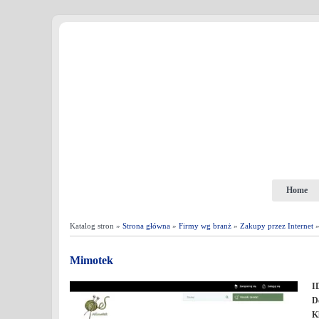
Home
Katalog stron »
Strona główna
»
Firmy wg branż
»
Zakupy przez Internet
»
Mimotek
I
D
K