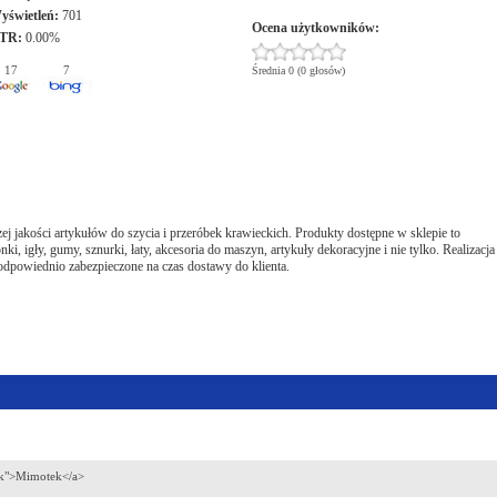
yświetleń:
701
Ocena użytkowników:
TR:
0.00%
17
7
Średnia 0 (0 głosów)
ej jakości artykułów do szycia i przeróbek krawieckich. Produkty dostępne w sklepie to
ki, igły, gumy, sznurki, łaty, akcesoria do maszyn, artykuły dekoracyjne i nie tylko. Realizacja
powiednio zabezpieczone na czas dostawy do klienta.