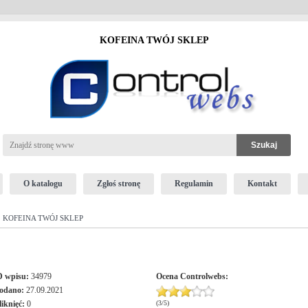
KOFEINA TWÓJ SKLEP
O katalogu
Zgłoś stronę
Regulamin
Kontakt
 KOFEINA TWÓJ SKLEP
D wpisu:
34979
Ocena
Controlwebs
:
odano:
27.09.2021
liknięć:
0
(
3
/
5
)