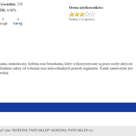
yświetleń:
578
Ocena użytkowników:
TR:
0.00%
9
6
Średnia 3 (2 głosów)
a, aminokwasy, kofeina oraz benzokaina, które wykorzystywane są przez osoby aktywne
działanie zależy od wskazań oraz indywidualnych potrzeb organizmu. Każde zamówienie jest
rskiej.