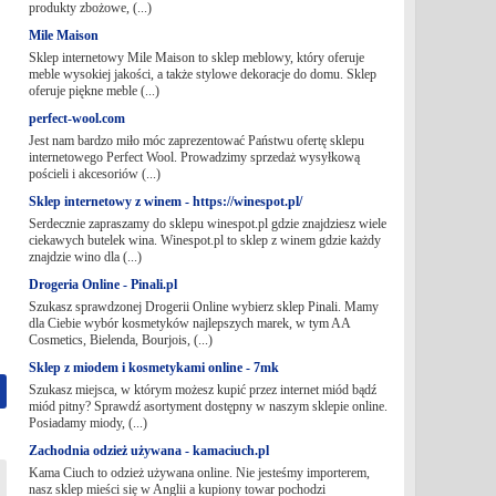
produkty zbożowe, (...)
Mile Maison
Sklep internetowy Mile Maison to sklep meblowy, który oferuje
meble wysokiej jakości, a także stylowe dekoracje do domu. Sklep
oferuje piękne meble (...)
perfect-wool.com
Jest nam bardzo miło móc zaprezentować Państwu ofertę sklepu
internetowego Perfect Wool. Prowadzimy sprzedaż wysyłkową
pościeli i akcesoriów (...)
Sklep internetowy z winem - https://winespot.pl/
Serdecznie zapraszamy do sklepu winespot.pl gdzie znajdziesz wiele
ciekawych butelek wina. Winespot.pl to sklep z winem gdzie każdy
znajdzie wino dla (...)
Drogeria Online - Pinali.pl
Szukasz sprawdzonej Drogerii Online wybierz sklep Pinali. Mamy
dla Ciebie wybór kosmetyków najlepszych marek, w tym AA
Cosmetics, Bielenda, Bourjois, (...)
Sklep z miodem i kosmetykami online - 7mk
Szukasz miejsca, w którym możesz kupić przez internet miód bądź
miód pitny? Sprawdź asortyment dostępny w naszym sklepie online.
Posiadamy miody, (...)
Zachodnia odzież używana - kamaciuch.pl
Kama Ciuch to odzież używana online. Nie jesteśmy importerem,
nasz sklep mieści się w Anglii a kupiony towar pochodzi