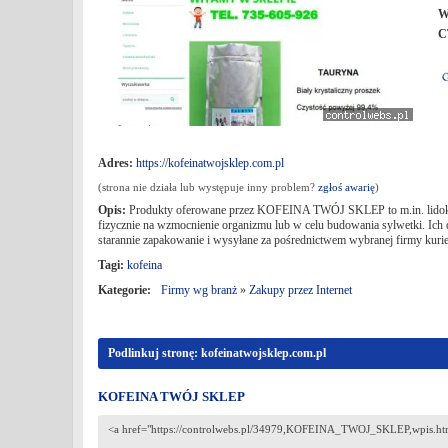
W
C
Adres:
https://kofeinatwojsklep.com.pl
(strona nie działa lub występuje inny problem?
zgłoś awarię
)
Opis:
Produkty oferowane przez KOFEINA TWÓJ SKLEP to m.in. lidokain
fizycznie na wzmocnienie organizmu lub w celu budowania sylwetki. Ich 
starannie zapakowanie i wysyłane za pośrednictwem wybranej firmy kurie
Tagi:
kofeina
Kategorie:
Firmy wg branż
»
Zakupy przez Internet
Podlinkuj stronę: kofeinatwojsklep.com.pl
KOFEINA TWÓJ SKLEP