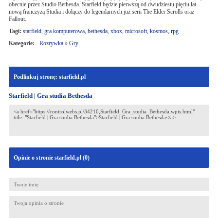
obecnie przez Studio Bethesda. Starfield będzie pierwszą od dwudziestu pięciu lat
nową franczyzą Studia i dołączy do legendarnych już serii The Elder Scrolls oraz
Fallout.
Tagi:
starfield
,
gra komputerowa
,
bethesda
,
xbox
,
microsoft
,
kosmos
,
rpg
Kategorie:
Rozrywka
»
Gry
Podlinkuj stronę: starfield.pl
Starfield | Gra studia Bethesda
Opinie o stronie starfield.pl (
0
)