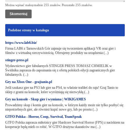
Można wpisać maksymalnie 255 znaków. Pozostało
255
znaków.
Podobne strony w katalogu
https://www.lab6.biz/
Firma LAB6 z Tarnowskich Gór zajmuje się tworzeniem aplikacji VR oraz gier i
filmów z wirtualną rzeczywistością. Oferujemy produkty na urządzenia (...)
stinger-press.pl
Wydawnictwo gier fabularnych STINGER PRESS TOMASZ CHMIELIK w
Świdniku zaprasza do zapoznania się z ofertą polskich edycji zagranicznych gier
fabularnych. (...)
Gry na Xbox One - grajtanio.pl
Jeśli szukasz gier na PS3 lub gier na PS4, to właśnie trafiłeś do raju! Graj Tanio to
sklep z grami na konsole, które wyróżniają się niezwykłą (...)
Gry na konsole - Skup gier i wymiana | WIKIGAMES
Prowadzimy skup i komis gier na konsole, w którym każdy może nie tylko pozbyć się
niepotrzebnych gier, ale również kupić nowe gry, lub po prostu (...)
GTFO Polska - Horror, Coop, Survival, TeamSpeak
GTFO Polska zaprasza miłośnicy gier Hardcore Survival Horror (FPS) z naciskiem na
kooperacje będą mieli co robić. W GTFO drużyna skazańców ma (...)