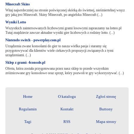
Minecraft Skins
Witaj najserdeczniej na stronie poświęconej skórką do świetnej, nieśmiertelnej wręcz
gry jaką jest Minecraft. Skiny Minecraft, po angielsku Minecraft (...)
Wyniki Lotto
Wszystkich zaintersowanych liczbowymi grami losowymi zapraszamy na lotteo.pl
Tutaj znajdziecie zawsze aktualne wyniki gier liczbowych z rodziny lotto. (...)
Nintendo switch - powerplay.com.pl
Urządzenia zwane konsolami do gier to nasza wielka pasja i staramy się
przygotowywać dla klientów wiele ciekawych propozycji związanych z tymi
urządzeniami. (...)
Sklep z grami- 4console.pl
Oferta, która została przygotowana przez nasz sklep to przede wszystkim
zróżnicowane gry konsolowe oraz sprzęt, który pozwoli te gry wykorzystywać. (...)
Home
O katalogu
Zgłoś stronę
Regulamin
Kontakt
Buttony
Tagi
RSS
Mapa strony