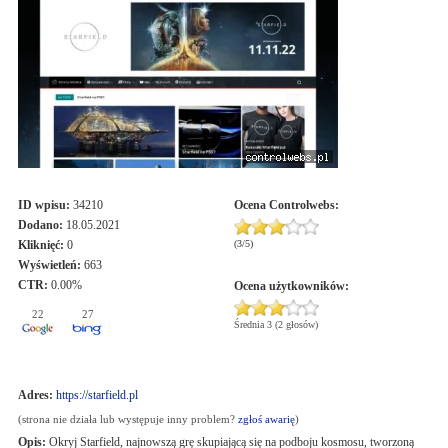
ID wpisu:
34210
Ocena
Controlwebs
:
Dodano:
18.05.2021
Kliknięć:
0
(
3
/
5
)
Wyświetleń:
663
CTR:
0.00%
Ocena użytkowników:
22
27
Średnia 3 (2 głosów)
Adres:
https://starfield.pl
(strona nie działa lub występuje inny problem?
zgłoś awarię
)
Opis:
Okryj Starfield, najnowszą grę skupiającą się na podboju kosmosu, tworzoną