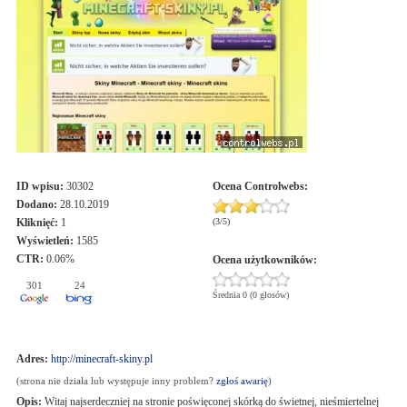
ID wpisu:
30302
Ocena
Controlwebs
:
Dodano:
28.10.2019
Kliknięć:
1
(
3
/
5
)
Wyświetleń:
1585
CTR:
0.06%
Ocena użytkowników:
301
24
Średnia 0 (0 głosów)
Adres:
http://minecraft-skiny.pl
(strona nie działa lub występuje inny problem?
zgłoś awarię
)
Opis:
Witaj najserdeczniej na stronie poświęconej skórką do świetnej, nieśmiertelnej