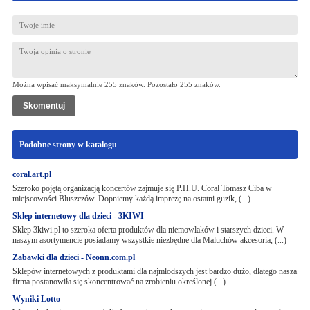
Można wpisać maksymalnie 255 znaków. Pozostało
255
znaków.
Podobne strony w katalogu
coral.art.pl
Szeroko pojętą organizacją koncertów zajmuje się P.H.U. Coral Tomasz Ciba w
miejscowości Bluszczów. Dopniemy każdą imprezę na ostatni guzik, (...)
Sklep internetowy dla dzieci - 3KIWI
Sklep 3kiwi.pl to szeroka oferta produktów dla niemowlaków i starszych dzieci. W
naszym asortymencie posiadamy wszystkie niezbędne dla Maluchów akcesoria, (...)
Zabawki dla dzieci - Neonn.com.pl
Sklepów internetowych z produktami dla najmłodszych jest bardzo dużo, dlatego nasza
firma postanowiła się skoncentrować na zrobieniu określonej (...)
Wyniki Lotto