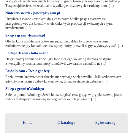
Wszystkich zaintersowanych liczbowymi grami losowymi zapraszamy na lotteo.pl
Tutaj znajdziecie zawsze aktualne wyniki gier liczbowych z rodziny lotto. (...)
Nintendo switch - powerplay.com.pl
Urządzenia zwane konsolami do gier to nasza wielka pasja i staramy się
przygotowywać dla klientów wiele ciekawych propozycji związanych z tymi
urządzeniami. (...)
Sklep z grami- 4console.pl
Oferta, która została przygotowana przez nasz sklep to przede wszystkim
zróżnicowane gry konsolowe oraz sprzęt, który pozwoli te gry wykorzystywać. (...)
Lottopark.com - lotto online
Dzięki naszej stronie w końcu gry lotto z całego świata są dla Was dostępne.
Stworzyliśmy mechanizm, który umożliwia zawieranie zakładów na (...)
Fashally.com - Twoje gadżety
Rozbudzenie kreatywności dziecka nie wymaga wiele wysiłku. Jeśli wykorzystasz
artykuły plastyczne i zabawki kreatywne, to nauka stanie się zabawą. (...)
Sklep z grami uWookiego
Sklep z grami uWookiego Jeżeli lubisz spędzać czas grając w gry planszowe, jesteś
rodzicem dbającym o rozwój swojego dziecka, lub po prostu (...)
Home
O katalogu
Zgłoś stronę