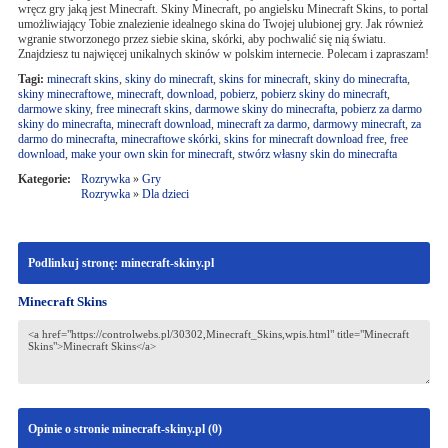
wręcz gry jaką jest Minecraft. Skiny Minecraft, po angielsku Minecraft Skins, to portal
umożliwiający Tobie znalezienie idealnego skina do Twojej ulubionej gry. Jak również
wgranie stworzonego przez siebie skina, skórki, aby pochwalić się nią światu.
Znajdziesz tu najwięcej unikalnych skinów w polskim internecie. Polecam i zapraszam!
Tagi:
minecraft skins
,
skiny do minecraft
,
skins for minecraft
,
skiny do minecrafta
,
skiny minecraftowe
,
minecraft
,
download
,
pobierz
,
pobierz skiny do minecraft
,
darmowe skiny
,
free minecraft skins
,
darmowe skiny do minecrafta
,
pobierz za darmo
skiny do minecrafta
,
minecraft download
,
minecraft za darmo
,
darmowy minecraft
,
za
darmo do minecrafta
,
minecraftowe skórki
,
skins for minecraft download free
,
free
download
,
make your own skin for minecraft
,
stwórz własny skin do minecrafta
Kategorie:
Rozrywka
»
Gry
Rozrywka
»
Dla dzieci
Podlinkuj stronę: minecraft-skiny.pl
Minecraft Skins
Opinie o stronie minecraft-skiny.pl (
0
)