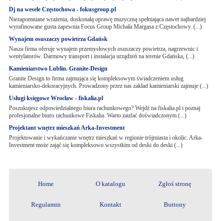
Dj na wesele Częstochowa - fokusgroup.pl
Niezapomniane wrażenia, doskonałą oprawę muzyczną spełniająca nawet najbardziej
wyrafinowane gusta zapewnia Focus Group Michała Margasa z Częstochowy. (...)
Wynajem osuszaczy powietrza Gdańsk
Nasza firma oferuje wynajem przemysłowych osuszaczy powietrza, nagrzewnic i
wentylatorów. Darmowy transport i instalacja urządzeń na terenie Gdańska, (...)
Kamieniarstwo Lublin. Granite-Design
Granite Design to firma zajmująca się kompleksowym świadczeniem usług
kamieniarsko-dekoracyjnych. Prowadzony przez nas zakład kamieniarski zajmuje (...)
Usługi księgowe Wrocław - fiskalia.pl
Poszukujesz odpowiedzialnego biura rachunkowego? Wejdź na fiskalia.pl i poznaj
profesjonalne biuro rachunkowe Fiskalia. Warto zaufać doświadczonym (...)
Projektant wnętrz mieszkań Arka-Investment
Projektowanie i wykańczanie wnętrz mieszkań w regionie trójmiasta i okolic. Arka-
Investment może zająć się kompleksowo wszystkim od deski do deski (...)
Home
O katalogu
Zgłoś stronę
Regulamin
Kontakt
Buttony