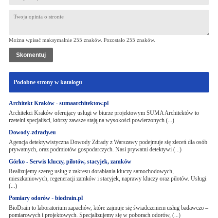
Można wpisać maksymalnie 255 znaków. Pozostało
255
znaków.
Podobne strony w katalogu
Architekt Kraków - sumaarchitektow.pl
Architekci Kraków oferujący usługi w biurze projektowym SUMA Architektów to
rzetelni specjaliści, którzy zawsze stają na wysokości powierzonych (...)
Dowody-zdrady.eu
Agencja detektywistyczna Dowody Zdrady z Warszawy podejmuje się zleceń dla osób
prywatnych, oraz podmiotów gospodarczych. Nasi prywatni detektywi (...)
Górko - Serwis kluczy, pilotów, stacyjek, zamków
Realizujemy szereg usług z zakresu dorabiania kluczy samochodowych,
mieszkaniowych, regeneracji zamków i stacyjek, naprawy kluczy oraz pilotów. Usługi
(...)
Pomiary odorów - biodrain.pl
BioDrain to laboratorium zapachów, które zajmuje się świadczeniem usług badawczo –
pomiarowych i projektowych. Specjalizujemy się w poborach odorów, (...)