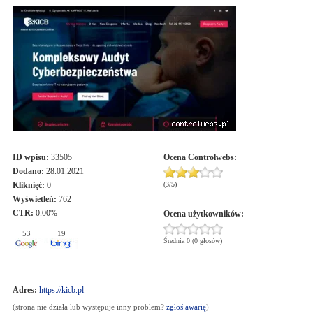
ID wpisu:
33505
Ocena
Controlwebs
:
Dodano:
28.01.2021
Kliknięć:
0
(
3
/
5
)
Wyświetleń:
762
CTR:
0.00%
Ocena użytkowników:
53
19
Średnia 0 (0 głosów)
Adres:
https://kicb.pl
(strona nie działa lub występuje inny problem?
zgłoś awarię
)