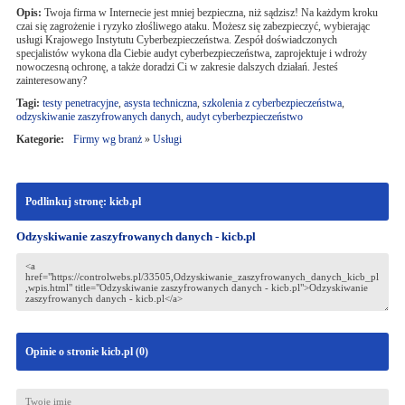
Opis:
Twoja firma w Internecie jest mniej bezpieczna, niż sądzisz! Na każdym kroku
czai się zagrożenie i ryzyko złośliwego ataku. Możesz się zabezpieczyć, wybierając
usługi Krajowego Instytutu Cyberbezpieczeństwa. Zespół doświadczonych
specjalistów wykona dla Ciebie audyt cyberbezpieczeństwa, zaprojektuje i wdroży
nowoczesną ochronę, a także doradzi Ci w zakresie dalszych działań. Jesteś
zainteresowany?
Tagi:
testy penetracyjne
,
asysta techniczna
,
szkolenia z cyberbezpieczeństwa
,
odzyskiwanie zaszyfrowanych danych
,
audyt cyberbezpieczeństwo
Kategorie:
Firmy wg branż
»
Usługi
Podlinkuj stronę: kicb.pl
Odzyskiwanie zaszyfrowanych danych - kicb.pl
Opinie o stronie kicb.pl (
0
)