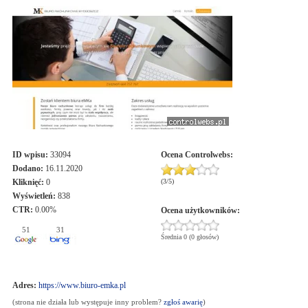
ID wpisu:
33094
Ocena
Controlwebs
:
Dodano:
16.11.2020
Kliknięć:
0
(
3
/
5
)
Wyświetleń:
838
CTR:
0.00%
Ocena użytkowników:
51
31
Średnia 0 (0 głosów)
Adres:
https://www.biuro-emka.pl
(strona nie działa lub występuje inny problem?
zgłoś awarię
)