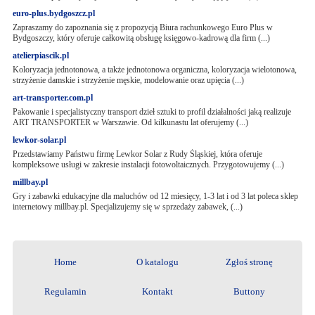
euro-plus.bydgoszcz.pl
Zapraszamy do zapoznania się z propozycją Biura rachunkowego Euro Plus w
Bydgoszczy, który oferuje całkowitą obsługę księgowo-kadrową dla firm (...)
atelierpiascik.pl
Koloryzacja jednotonowa, a także jednotonowa organiczna, koloryzacja wielotonowa,
strzyżenie damskie i strzyżenie męskie, modelowanie oraz upięcia (...)
art-transporter.com.pl
Pakowanie i specjalistyczny transport dzieł sztuki to profil działalności jaką realizuje
ART TRANSPORTER w Warszawie. Od kilkunastu lat oferujemy (...)
lewkor-solar.pl
Przedstawiamy Państwu firmę Lewkor Solar z Rudy Śląskiej, która oferuje
kompleksowe usługi w zakresie instalacji fotowoltaicznych. Przygotowujemy (...)
millbay.pl
Gry i zabawki edukacyjne dla maluchów od 12 miesięcy, 1-3 lat i od 3 lat poleca sklep
internetowy millbay.pl. Specjalizujemy się w sprzedaży zabawek, (...)
Home
O katalogu
Zgłoś stronę
Regulamin
Kontakt
Buttony