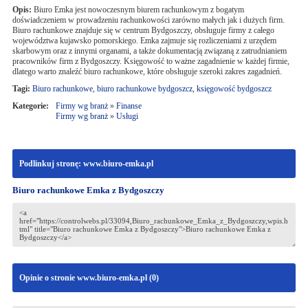
Opis:
Biuro Emka jest nowoczesnym biurem rachunkowym z bogatym
doświadczeniem w prowadzeniu rachunkowości zarówno małych jak i dużych firm.
Biuro rachunkowe znajduje się w centrum Bydgoszczy, obsługuje firmy z całego
województwa kujawsko pomorskiego. Emka zajmuje się rozliczeniami z urzędem
skarbowym oraz z innymi organami, a także dokumentacją związaną z zatrudnianiem
pracowników firm z Bydgoszczy. Księgowość to ważne zagadnienie w każdej firmie,
dlatego warto znaleźć biuro rachunkowe, które obsługuje szeroki zakres zagadnień.
Tagi:
Biuro rachunkowe
,
biuro rachunkowe bydgoszcz
,
księgowość bydgoszcz
Kategorie:
Firmy wg branż
»
Finanse
Firmy wg branż
»
Usługi
Podlinkuj stronę: www.biuro-emka.pl
Biuro rachunkowe Emka z Bydgoszczy
Opinie o stronie www.biuro-emka.pl (
0
)