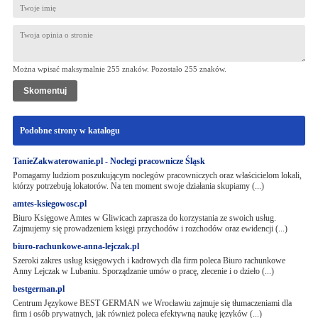
Można wpisać maksymalnie 255 znaków. Pozostało
255
znaków.
Podobne strony w katalogu
TanieZakwaterowanie.pl - Noclegi pracownicze Śląsk
Pomagamy ludziom poszukującym noclegów pracowniczych oraz właścicielom lokali,
którzy potrzebują lokatorów. Na ten moment swoje działania skupiamy (...)
amtes-ksiegowosc.pl
Biuro Księgowe Amtes w Gliwicach zaprasza do korzystania ze swoich usług.
Zajmujemy się prowadzeniem księgi przychodów i rozchodów oraz ewidencji (...)
biuro-rachunkowe-anna-lejczak.pl
Szeroki zakres usług księgowych i kadrowych dla firm poleca Biuro rachunkowe
Anny Lejczak w Lubaniu. Sporządzanie umów o pracę, zlecenie i o dzieło (...)
bestgerman.pl
Centrum Językowe BEST GERMAN we Wrocławiu zajmuje się tłumaczeniami dla
firm i osób prywatnych, jak również poleca efektywną naukę języków (...)