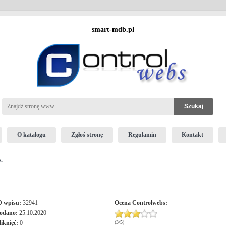
smart-mdb.pl
O katalogu
Zgłoś stronę
Regulamin
Kontakt
l
D wpisu:
32941
Ocena
Controlwebs
:
odano:
25.10.2020
liknięć:
0
(
3
/
5
)