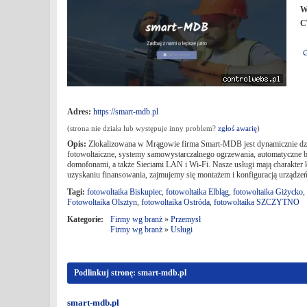
W
C
Adres:
https://smart-mdb.pl
(strona nie działa lub występuje inny problem?
zgłoś awarię
)
Opis:
Zlokalizowana w Mrągowie firma Smart-MDB jest dynamicznie działaj
fotowoltaiczne, systemy samowystarczalnego ogrzewania, automatyczne b
domofonami, a także Sieciami LAN i Wi-Fi. Nasze usługi mają charakt
uzyskaniu finansowania, zajmujemy się montażem i konfiguracją urządzeń o
Tagi:
fotowoltaika Biskupiec
,
fotowoltaika Elbląg
,
fotowoltaika Giżycko
,
Fotowoltaika Olsztyn
,
fotowoltaika Ostróda
,
fotowoltaika SZCZYTNO
Kategorie:
Firmy wg branż
»
Przemysł
Firmy wg branż
»
Usługi
Podlinkuj stronę: smart-mdb.pl
smart-mdb.pl