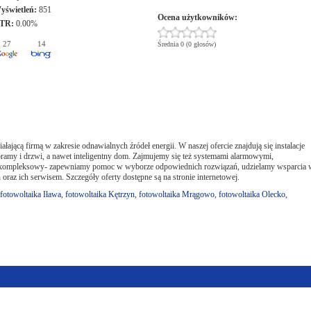
yświetleń:
851
Ocena użytkowników:
TR:
0.00%
27
14
Średnia 0 (0 głosów)
ącą firmą w zakresie odnawialnych źródeł energii. W naszej ofercie znajdują się instalacje
ramy i drzwi, a nawet inteligentny dom. Zajmujemy się też systemami alarmowymi,
er kompleksowy- zapewniamy pomoc w wyborze odpowiednich rozwiązań, udzielamy wsparcia 
raz ich serwisem. Szczegóły oferty dostępne są na stronie internetowej.
fotowoltaika Iława
,
fotowoltaika Kętrzyn
,
fotowoltaika Mrągowo
,
fotowoltaika Olecko
,