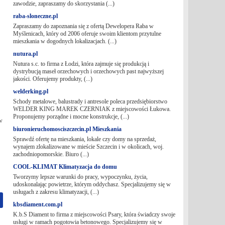
zawodzie, zapraszamy do skorzystania (...)
raba-sloneczne.pl
Zapraszamy do zapoznania się z ofertą Dewelopera Raba w
Myślenicach, który od 2006 oferuje swoim klientom przytulne
mieszkania w dogodnych lokalizacjach. (...)
nutura.pl
Nutura s.c. to firma z Łodzi, która zajmuje się produkcją i
dystrybucją maseł orzechowych i orzechowych past najwyższej
jakości. Oferujemy produkty, (...)
welderking.pl
Schody metalowe, balustrady i antresole poleca przedsiębiorstwo
WELDER KING MAREK CZERNIAK z miejscowości Łukowa.
Proponujemy porządne i mocne konstrukcje, (...)
w
biuronieruchomosciszczecin.pl Mieszkania
Sprawdź ofertę na mieszkania, lokale czy domy na sprzedaż,
wynajem zlokalizowane w mieście Szczecin i w okolicach, woj.
zachodniopomorskie. Biuro (...)
COOL-KLIMAT Klimatyzacja do domu
Tworzymy lepsze warunki do pracy, wypoczynku, życia,
udoskonalając powietrze, którym oddychasz. Specjalizujemy się w
usługach z zakresu klimatyzacji, (...)
kbsdiament.com.pl
K.b.S Diament to firma z miejscowości Psary, która świadczy swoje
usługi w ramach pogotowia betonowego. Specjalizujemy się w