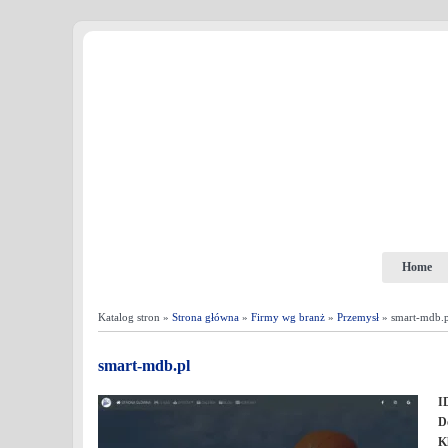
Home
Katalog stron »
Strona główna
»
Firmy wg branż
»
Przemysł
» smart-mdb.p
smart-mdb.pl
I
D
K