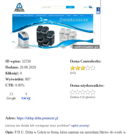
ID wpisu:
32550
Ocena
Controlwebs
:
Dodano:
26.08.2020
Kliknięć:
0
(
3
/
5
)
Wyświetleń:
807
CTR:
0.00%
Ocena użytkowników:
23
9
Średnia 0 (0 głosów)
Adres:
https://sklep.delta.pomorze.pl
(strona nie działa lub występuje inny problem?
zgłoś awarię
)
Opis:
P.H.U. Delta w Gdyni to firma, która zajmuje się sprzedażą filtrów do wody w