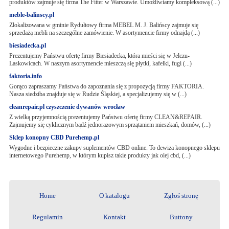
produktów zajmuje się firma The Fitter w Warszawie. Umożliwiamy kompleksową (...)
meble-balinscy.pl
Zlokalizowana w gminie Rydułtowy firma MEBEL M. J. Balińscy zajmuje się
sprzedażą mebli na szczególne zamówienie. W asortymencie firmy odnajdą (...)
biesiadecka.pl
Prezentujemy Państwu ofertę firmy Biesiadecka, która mieści się w Jelczu-
Laskowicach. W naszym asortymencie mieszczą się płytki, kafelki, fugi (...)
faktoria.info
Gorąco zapraszamy Państwa do zapoznania się z propozycją firmy FAKTORIA.
Nasza siedziba znajduje się w Rudzie Śląskiej, a specjalizujemy się w (...)
cleanrepair.pl czyszczenie dywanów wrocław
Z wielką przyjemnością prezentujemy Państwu ofertę firmy CLEAN&REPAIR.
Zajmujemy się cyklicznym bądź jednorazowym sprzątaniem mieszkań, domów, (...)
Sklep konopny CBD Purehemp.pl
Wygodne i bezpieczne zakupy suplementów CBD online. To dewiza konopnego sklepu
internetowego Purehemp, w którym kupisz takie produkty jak olej cbd, (...)
Home
O katalogu
Zgłoś stronę
Regulamin
Kontakt
Buttony