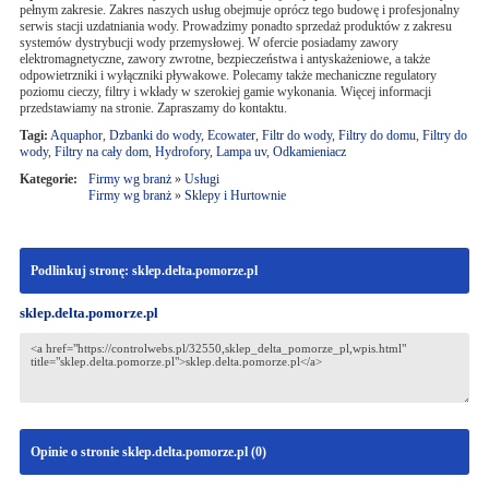
pełnym zakresie. Zakres naszych usług obejmuje oprócz tego budowę i profesjonalny
serwis stacji uzdatniania wody. Prowadzimy ponadto sprzedaż produktów z zakresu
systemów dystrybucji wody przemysłowej. W ofercie posiadamy zawory
elektromagnetyczne, zawory zwrotne, bezpieczeństwa i antyskażeniowe, a także
odpowietrzniki i wyłączniki pływakowe. Polecamy także mechaniczne regulatory
poziomu cieczy, filtry i wkłady w szerokiej gamie wykonania. Więcej informacji
przedstawiamy na stronie. Zapraszamy do kontaktu.
Tagi:
Aquaphor
,
Dzbanki do wody
,
Ecowater
,
Filtr do wody
,
Filtry do domu
,
Filtry do
wody
,
Filtry na cały dom
,
Hydrofory
,
Lampa uv
,
Odkamieniacz
Kategorie:
Firmy wg branż
»
Usługi
Firmy wg branż
»
Sklepy i Hurtownie
Podlinkuj stronę: sklep.delta.pomorze.pl
sklep.delta.pomorze.pl
Opinie o stronie sklep.delta.pomorze.pl (
0
)