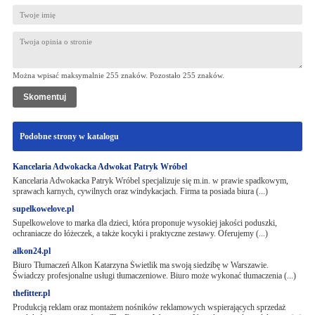
Można wpisać maksymalnie 255 znaków. Pozostało
255
znaków.
Podobne strony w katalogu
Kancelaria Adwokacka Adwokat Patryk Wróbel
Kancelaria Adwokacka Patryk Wróbel specjalizuje się m.in. w prawie spadkowym,
sprawach karnych, cywilnych oraz windykacjach. Firma ta posiada biura (...)
supelkowelove.pl
Supelkowelove to marka dla dzieci, która proponuje wysokiej jakości poduszki,
ochraniacze do łóżeczek, a także kocyki i praktyczne zestawy. Oferujemy (...)
alkon24.pl
Biuro Tłumaczeń Alkon Katarzyna Świetlik ma swoją siedzibę w Warszawie.
Świadczy profesjonalne usługi tłumaczeniowe. Biuro może wykonać tłumaczenia (...)
thefitter.pl
Produkcją reklam oraz montażem nośników reklamowych wspierających sprzedaż